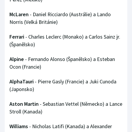
Stolní tenis
McLaren
- Daniel Ricciardo (Austrálie) a Lando
Triatlon
Norris (Velká Británie)
Veslování
Ferrari
- Charles Leclerc (Monako) a Carlos Sainz jr.
(Španělsko)
Vodní slalom
Alpine
- Fernando Alonso (Španělsko) a Esteban
Volejbal
Ocon (Francie)
Ostatní
AlphaTauri
- Pierre Gasly (Francie) a Juki Cunoda
(Japonsko)
Aston Martin
- Sebastian Vettel (Německo) a Lance
Stroll (Kanada)
Williams
- Nicholas Latifi (Kanada) a Alexander