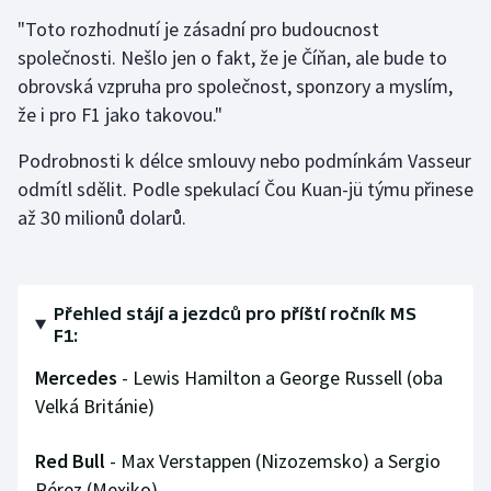
"Toto rozhodnutí je zásadní pro budoucnost
Olympijské hry
společnosti. Nešlo jen o fakt, že je Číňan, ale bude to
obrovská vzpruha pro společnost, sponzory a myslím,
Parasport
že i pro F1 jako takovou."
Plavání
Podrobnosti k délce smlouvy nebo podmínkám Vasseur
odmítl sdělit. Podle spekulací Čou Kuan-jü týmu přinese
Plážový volejbal
až 30 milionů dolarů.
Ragby
Rychlobruslení
Přehled stájí a jezdců pro příští ročník MS
F1:
Rychlostní kanoistika
Mercedes
- Lewis Hamilton a George Russell (oba
Short track
Velká Británie)
Sportovní střelba
Red Bull
- Max Verstappen (Nizozemsko) a Sergio
Pérez (Mexiko)