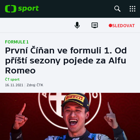
POPULÁRNÍ
SLEDOVAT
Fotbal
FORMULE 1
První Číňan ve formuli 1. Od
Hokej
příští sezony pojede za Alfu
Romeo
Tenis
ČT sport
Atletika
16. 11. 2021
|
Zdroj:
ČTK
Cyklistika
DALŠÍ SPORTY
Americký fotbal
NEPŘEHLÉDNĚTE