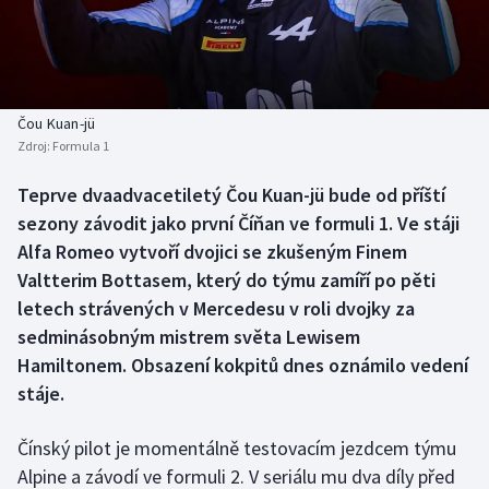
Baseball a softbal
Soutěže
Basketbal
Historické návraty
Biatlon
Aplikace ČT sport
Čou Kuan-jü
Zdroj:
Formula 1
Boby a skeleton
AZ kvíz
Teprve dvaadvacetiletý Čou Kuan-jü bude od příští
sezony závodit jako první Číňan ve formuli 1. Ve stáji
Box
Alfa Romeo vytvoří dvojici se zkušeným Finem
Curling
Valtterim Bottasem, který do týmu zamíří po pěti
letech strávených v Mercedesu v roli dvojky za
Dostihy
sedminásobným mistrem světa Lewisem
Hamiltonem. Obsazení kokpitů dnes oznámilo vedení
Florbal
stáje.
Futsal
Čínský pilot je momentálně testovacím jezdcem týmu
Alpine a závodí ve formuli 2. V seriálu mu dva díly před
Golf