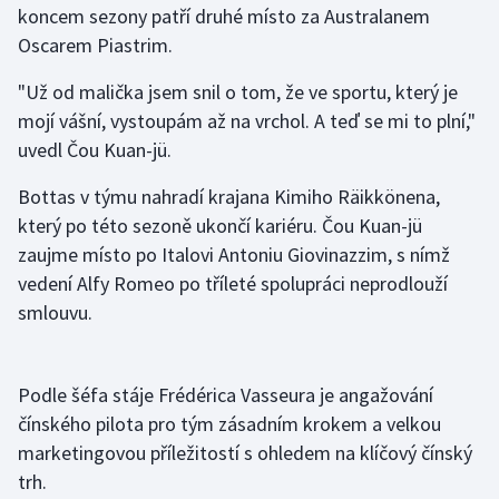
koncem sezony patří druhé místo za Australanem
Oscarem Piastrim.
Gymnastika
"Už od malička jsem snil o tom, že ve sportu, který je
Házená
mojí vášní, vystoupám až na vrchol. A teď se mi to plní,"
uvedl Čou Kuan-jü.
Jezdectví
Bottas v týmu nahradí krajana Kimiho Räikkönena,
Judo
který po této sezoně ukončí kariéru. Čou Kuan-jü
zaujme místo po Italovi Antoniu Giovinazzim, s nímž
Krasobruslení
vedení Alfy Romeo po tříleté spolupráci neprodlouží
smlouvu.
Lezení
Lyže a snowboard
Podle šéfa stáje Frédérica Vasseura je angažování
čínského pilota pro tým zásadním krokem a velkou
Moderní pětiboj
marketingovou příležitostí s ohledem na klíčový čínský
Motorsport
trh.