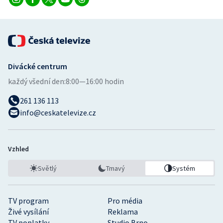
Divácké centrum
každý všední den:
8:00—16:00 hodin
261 136 113
info@ceskatelevize.cz
Vzhled
Světlý
Tmavý
Systém
TV program
Pro média
Živé vysílání
Reklama
TV poplatky
Studio Brno