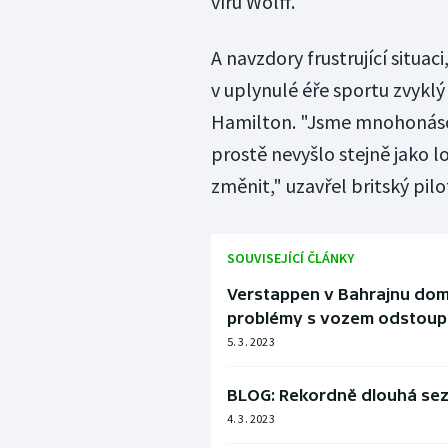
víru Wolff.
A navzdory frustrující situac
v uplynulé éře sportu zvyklý v
Hamilton. "Jsme mnohonáso
prostě nevyšlo stejně jako 
změnit," uzavřel britský pilo
SOUVISEJÍCÍ ČLÁNKY
Verstappen v Bahrajnu domi
problémy s vozem odstoupi
5. 3. 2023
BLOG: Rekordně dlouhá sezo
4. 3. 2023