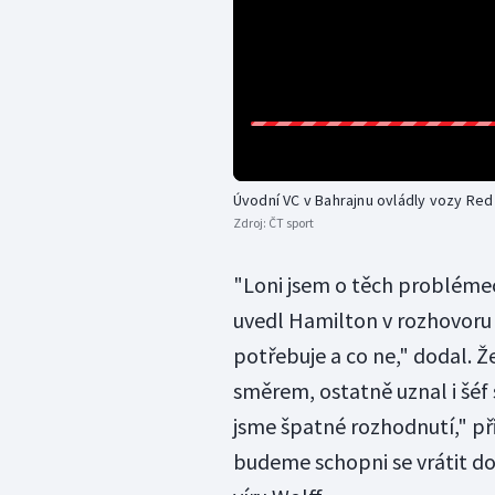
Úvodní VC v Bahrajnu ovládly vozy Red 
Zdroj:
ČT sport
"Loni jsem o těch problémech
uvedl Hamilton v rozhovoru 
potřebuje a co ne," dodal. 
směrem, ostatně uznal i šéf st
jsme špatné rozhodnutí," p
budeme schopni se vrátit dos