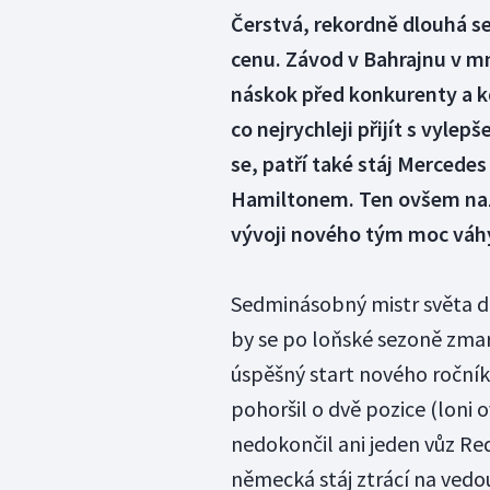
Čerstvá, rekordně dlouhá s
cenu. Závod v Bahrajnu v 
náskok před konkurenty a kd
co nejrychleji přijít s vyl
se, patří také stáj Merce
Hamiltonem. Ten ovšem naz
vývoji nového tým moc váhy
Sedminásobný mistr světa do
by se po loňské sezoně zmar
úspěšný start nového ročník
pohoršil o dvě pozice (loni
nedokončil ani jeden vůz Red
německá stáj ztrácí na vedo