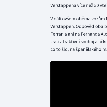
Verstappena více než 50 vteř
V dáli ovšem oběma vozům M
Verstappen. Odpověď oba bri
Ferrari a ani na Fernanda A
trati atraktivní souboj a a
co to šlo, na španělského m