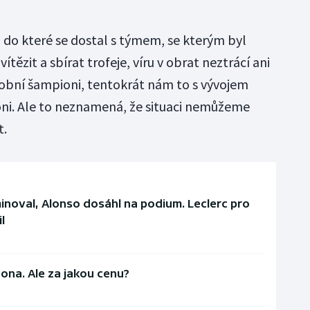
i, do které se dostal s týmem, se kterým byl
ítězit a sbírat trofeje, víru v obrat neztrácí ani
bní šampioni, tentokrát nám to s vývojem
loni. Ale to neznamená, že situaci nemůžeme
t.
noval, Alonso dosáhl na podium. Leclerc pro
l
na. Ale za jakou cenu?