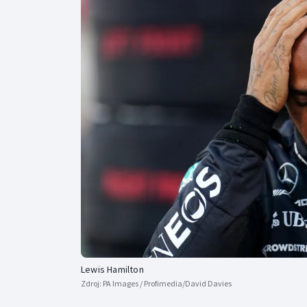
Curling
Dostihy
Florbal
Futsal
Golf
Gymnastika
Lewis Hamilton
Zdroj:
PA Images / Profimedia/David Davies