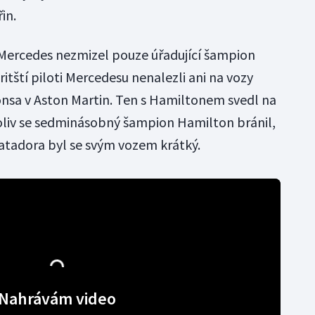
in.
ercedes nezmizel pouze úřadující šampion
tští piloti Mercedesu nenalezli ani na vozy
lonsa v Aston Martin. Ten s Hamiltonem svedl na
čkoliv se sedminásobný šampion Hamilton bránil,
atadora byl se svým vozem krátký.
Nahrávám video