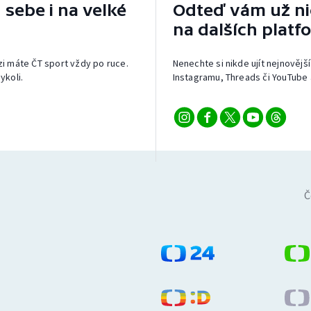
 sebe i na velké
Odteď vám už nic
na dalších platf
izi máte ČT sport vždy po ruce.
Nenechte si nikde ujít nejnovější
ykoli.
Instagramu, Threads či YouTube 
Č