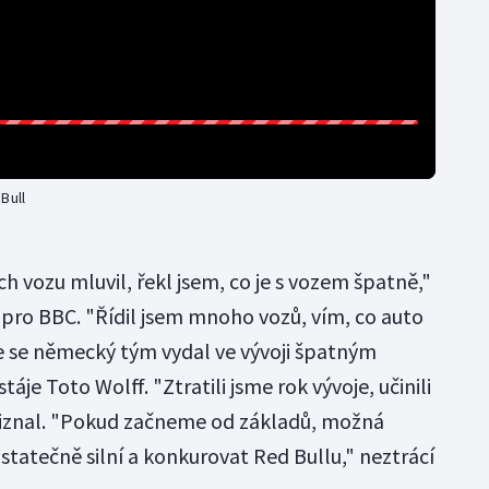
Bull
 vozu mluvil, řekl jsem, co je s vozem špatně,"
pro BBC. "Řídil jsem mnoho vozů, vím, co auto
Že se německý tým vydal ve vývoji špatným
áje Toto Wolff. "Ztratili jsme rok vývoje, učinili
řiznal. "Pokud začneme od základů, možná
tatečně silní a konkurovat Red Bullu," neztrácí