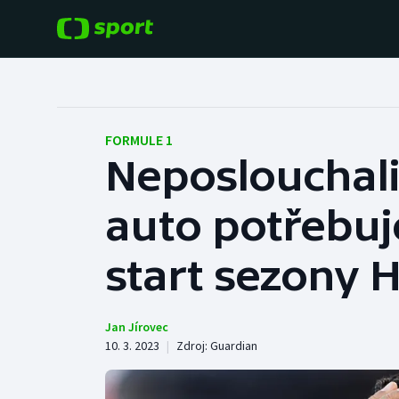
POPULÁRNÍ
DALŠÍ SPORTY
Fotbal
Americký fotbal
FORMULE 1
Neposlouchali 
Hokej
Baseball a softbal
auto potřebuj
Tenis
Basketbal
Atletika
start sezony 
Biatlon
Cyklistika
Boby a skeleton
Jan Jírovec
10. 3. 2023
|
Zdroj:
Guardian
Box