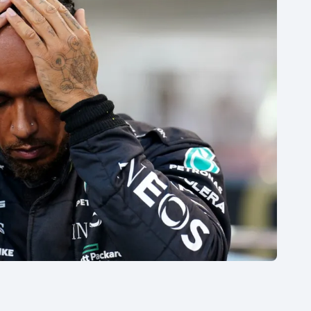
Moderní pětiboj
Triatlon
Motorsport
Veslování
Olympijské hry
Vodní slalom
Parasport
Volejbal
Plavání
Ostatní
Plážový volejbal