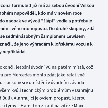
ezona formule 1 již má za sebou úvodní Velkou
mnohém napověděl, kdo má v novém roce
o naopak ve vývoji "šlápl" vedle a potřebuje
epšením svého monopostu. Do druhé skupiny, zdá
des se sedminásobným šampionem Lewisem
načil, že jeho výhradám k loňskému vozu a k
 nepřikládal.
končil letošní úvodní VC na pátém místě, což
u pro Mercedes mohlo zdát jako relativně
u – ačkoliv si v umístění v úvodním závodu
 ovšem kvůli technickým problémům v Bahrajnu
 Bull). Alarmující je ovšem propast, kterou
ucí týmy – Hamilton ztratil na vítěze Maxe