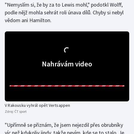
"Nemyslím si, že by za to Lewis mohl," podotkl Wolff,
Olympijské hry
podle nějž mohla sehrát roli únava dílů. Chyby si nebyl
vědom ani Hamilton.
Parasport
Plavání
Plážový volejbal
Nahrávám video
Ragby
Rychlobruslení
Rychlostní kanoistika
V Rakousku vyhrál opět Vertsappen
Short track
Zdroj:
ČT sport
Sportovní střelba
"Upřímně se přiznám, že jsem nejezdil přes obrubníky
víc než kdykoliv jindy, takže nevím, kde se to stalo. Je