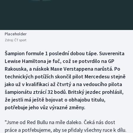
Baseball a softbal
Soutěže
Basketbal
Historické návraty
Biatlon
Aplikace ČT sport
Placeholder
Zdroj:
ČT sport
Boby a skeleton
AZ kvíz
Šampion formule 1 poslední dobou tápe. Suverenita
Lewise Hamiltona je fuč, což se potvrdilo na GP
Box
Rakouska, a náskok Maxe Verstappena narůstá. Po
Curling
technických potížích skončil pilot Mercedesu stejně
jako už v kvalifikaci až čtvrtý a na vedoucího pilota
Dostihy
šampionátu ztrácí 32 bodů. Britský jezdec prohlásil,
že jestli má ještě bojovat o obhajobu titulu,
Florbal
potřebuje jeho vůz výrazné změny.
Futsal
"Jsme od Red Bullu na míle daleko. Čeká nás dost
práce a potřebujeme, aby se přidaly všechny ruce k dílu.
Golf