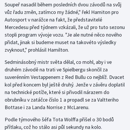
Soupeř nasadil během posledních dvou závodů na svůj
vůz řadu změn, zatímco my žádné," řekl Hamiton pro
Gymnastika
Autosport v narážce na fakt, že představitelé
Mercedesu před týdnem vzkázali, že už pro tuto sezonu
Házená
stopli program vývoje vozu. "Je ale nutné něco nového
Jezdectví
přidat, jinak si budeme muset na takovéto výsledky
zvyknout," prohlásil Hamilton.
Judo
Sedminásobný mistr světa dělal, co mohl, aby i ve
druhém závodě na trati ve Spielbergu skončil za
Krasobruslení
suverénním Vestappenem z Red Bullu co nejblíž. Dvacet
Lezení
kol před koncem byl ještě druhý. Jenže v závěru doplatil
na technické potíže, které si přivodil nárazem do
Lyže a snowboard
obrubníku v zatáčce číslo 1 a propadl se za Valtteriho
Bottase i za Landa Norrise z McLarenu.
Moderní pětiboj
Podle týmového šéfa Tota Wolffa přišel o 30 bodů
Motorsport
přítlaku, což ho stálo asi půl sekundy na kolo.