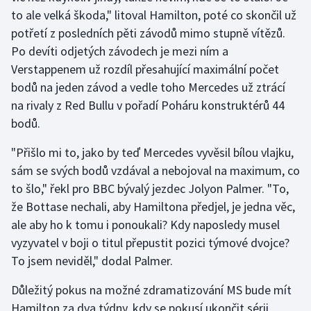
Stolní tenis
to ale velká škoda," litoval Hamilton, poté co skončil už
potřetí z posledních pěti závodů mimo stupně vítězů.
Triatlon
Po devíti odjetých závodech je mezi ním a
Verstappenem už rozdíl přesahující maximální počet
Veslování
bodů na jeden závod a vedle toho Mercedes už ztrácí
na rivaly z Red Bullu v pořadí Poháru konstruktérů 44
Vodní slalom
bodů.
Volejbal
"Přišlo mi to, jako by teď Mercedes vyvěsil bílou vlajku,
sám se svých bodů vzdával a nebojoval na maximum, co
Ostatní
to šlo," řekl pro BBC bývalý jezdec Jolyon Palmer. "To,
že Bottase nechali, aby Hamiltona předjel, je jedna věc,
ale aby ho k tomu i ponoukali? Kdy naposledy musel
vyzyvatel v boji o titul přepustit pozici týmové dvojce?
To jsem neviděl," dodal Palmer.
Důležitý pokus na možné zdramatizování MS bude mít
Hamilton za dva týdny, kdy se pokusí ukončit sérii