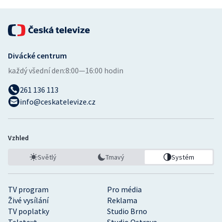
Divácké centrum
každý všední den:
8:00—16:00 hodin
261 136 113
info@ceskatelevize.cz
Vzhled
Světlý
Tmavý
Systém
TV program
Pro média
Živé vysílání
Reklama
TV poplatky
Studio Brno
Teletext
Studio Ostrava