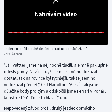
Olympijské hry
Nahrávám video
Parasport
Plavání
Plážový volejbal
Leclerc ukončil dlouhé čekání Ferrari na domácí triumf
Zdroj:
ČT sport
Ragby
"Já i Valtteri jsme na něj hodně tlačili, ale mně pak úplně
Rychlobruslení
odešly gumy. Navíc i když jsem se k němu dokázal
dostat, tak na rovince byl rychlejší, takže jsem ho
Rychlostní kanoistika
nedokázal předjet," řekl Hamilton. "Ale získali jsme
důležité body pro tým a odskočili jsme Ferrari v Poháru
Short track
konstruktérů. To je to hlavní," dodal.
Sportovní střelba
Nepovedený závod prožil druhý jezdec domácího