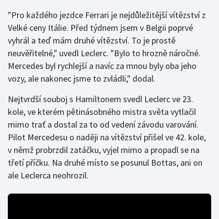
"Pro každého jezdce Ferrari je nejdůležitější vítězství z
Gymnastika
Velké ceny Itálie. Před týdnem jsem v Belgii poprvé
vyhrál a teď mám druhé vítězství. To je prostě
Házená
neuvěřitelné," uvedl Leclerc. "Bylo to hrozně náročné.
Mercedes byl rychlejší a navíc za mnou byly oba jeho
Jezdectví
vozy, ale nakonec jsme to zvládli," dodal.
Judo
Nejtvrdší souboj s Hamiltonem svedl Leclerc ve 23.
kole, ve kterém pětinásobného mistra světa vytlačil
Krasobruslení
mimo trať a dostal za to od vedení závodu varování.
Pilot Mercedesu o naději na vítězství přišel ve 42. kole,
Lezení
v němž probrzdil zatáčku, vyjel mimo a propadl se na
třetí příčku. Na druhé místo se posunul Bottas, ani on
Lyže a snowboard
ale Leclerca neohrozil.
Moderní pětiboj
Motorsport