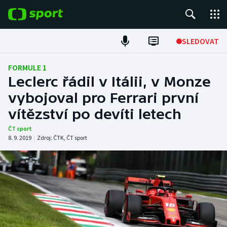
POPULÁRNÍ
SLEDOVAT
Fotbal
FORMULE 1
Leclerc řádil v Itálii, v Monze
Hokej
vybojoval pro Ferrari první
vítězství po devíti letech
Tenis
ČT sport
Atletika
8. 9. 2019
|
Zdroj:
ČTK
,
ČT sport
Cyklistika
DALŠÍ SPORTY
Americký fotbal
NEPŘEHLÉDNĚTE