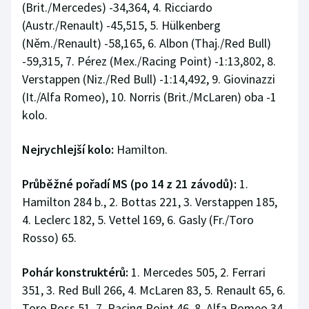
(Brit./Mercedes) -34,364, 4. Ricciardo
(Austr./Renault) -45,515, 5. Hülkenberg
(Něm./Renault) -58,165, 6. Albon (Thaj./Red Bull)
-59,315, 7. Pérez (Mex./Racing Point) -1:13,802, 8.
Verstappen (Niz./Red Bull) -1:14,492, 9. Giovinazzi
(It./Alfa Romeo), 10. Norris (Brit./McLaren) oba -1
kolo.
Nejrychlejší kolo:
Hamilton.
Průběžné pořadí MS (po 14 z 21 závodů):
1.
Hamilton 284 b., 2. Bottas 221, 3. Verstappen 185,
4. Leclerc 182, 5. Vettel 169, 6. Gasly (Fr./Toro
Rosso) 65.
Pohár konstruktérů:
1. Mercedes 505, 2. Ferrari
351, 3. Red Bull 266, 4. McLaren 83, 5. Renault 65, 6.
Toro Ross 51, 7. Racing Point 46, 8. Alfa Romeo 34,