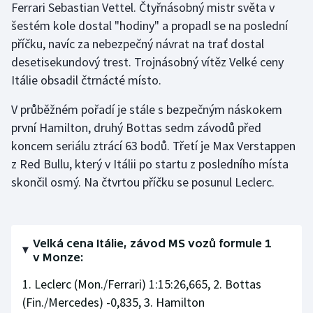
Ferrari Sebastian Vettel. Čtyřnásobný mistr světa v
Stolní tenis
šestém kole dostal "hodiny" a propadl se na poslední
příčku, navíc za nebezpečný návrat na trať dostal
Triatlon
desetisekundový trest. Trojnásobný vítěz Velké ceny
Veslování
Itálie obsadil čtrnácté místo.
V průběžném pořadí je stále s bezpečným náskokem
Vodní slalom
první Hamilton, druhý Bottas sedm závodů před
Volejbal
koncem seriálu ztrácí 63 bodů. Třetí je Max Verstappen
z Red Bullu, který v Itálii po startu z posledního místa
Ostatní
skončil osmý. Na čtvrtou příčku se posunul Leclerc.
Velká cena Itálie, závod MS vozů formule 1
v Monze:
1. Leclerc (Mon./Ferrari) 1:15:26,665, 2. Bottas
(Fin./Mercedes) -0,835, 3. Hamilton