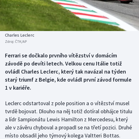
Baseball a softbal
Soutěže
Basketbal
Historické návraty
Biatlon
Aplikace ČT sport
Charles Leclerc
Zdroj:
ČTK/AP
Boby a skeleton
AZ kvíz
Ferrari se dočkalo prvního vítězství v domácím
závodě po devíti letech. Velkou cenu Itálie totiž
Box
ovládl Charles Leclerc, který tak navázal na týden
Curling
starý triumf z Belgie, kde ovládl první závod formule
1 v kariéře.
Dostihy
Leclerc odstartoval z pole position a o vítězství musel
Florbal
tvrdě bojovat. Dlouho na něj totiž dotíral obhájce titulu
a lídr šampionátu Lewis Hamilton z Mercedesu, který
Futsal
ale v závěru chyboval a propadl se na třetí pozici. Druhé
místo obsadil jeho týmový kolega Valtteri Bottas.
Golf