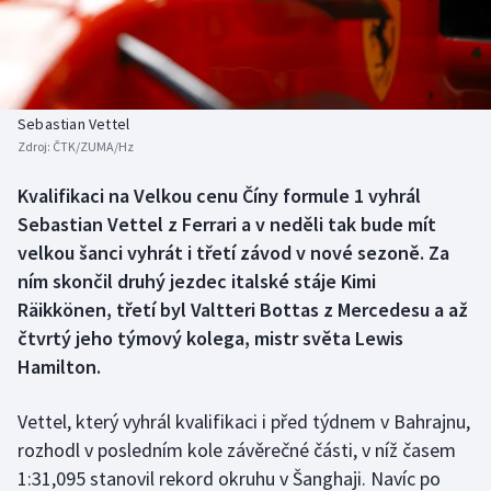
Baseball a softbal
Soutěže
Basketbal
Historické návraty
Biatlon
Aplikace ČT sport
Sebastian Vettel
Zdroj:
ČTK/ZUMA/Hz
Boby a skeleton
AZ kvíz
Kvalifikaci na Velkou cenu Číny formule 1 vyhrál
Sebastian Vettel z Ferrari a v neděli tak bude mít
Box
velkou šanci vyhrát i třetí závod v nové sezoně. Za
Curling
ním skončil druhý jezdec italské stáje Kimi
Räikkönen, třetí byl Valtteri Bottas z Mercedesu a až
Dostihy
čtvrtý jeho týmový kolega, mistr světa Lewis
Hamilton.
Florbal
Vettel, který vyhrál kvalifikaci i před týdnem v Bahrajnu,
Futsal
rozhodl v posledním kole závěrečné části, v níž časem
1:31,095 stanovil rekord okruhu v Šanghaji. Navíc po
Golf