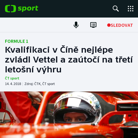
POPULÁRNÍ
SLEDOVAT
Fotbal
FORMULE 1
Kvalifikaci v Číně nejlépe
Hokej
zvládl Vettel a zaútočí na třetí
letošní výhru
Tenis
ČT sport
Atletika
14. 4. 2018
|
Zdroj:
ČTK
,
ČT sport
Cyklistika
DALŠÍ SPORTY
Americký fotbal
NEPŘEHLÉDNĚTE