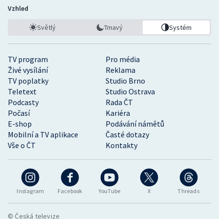
Vzhled
Světlý
Tmavý
Systém
TV program
Pro média
Živé vysílání
Reklama
TV poplatky
Studio Brno
Teletext
Studio Ostrava
Podcasty
Rada ČT
Počasí
Kariéra
E-shop
Podávání námětů
Mobilní a TV aplikace
Časté dotazy
Vše o ČT
Kontakty
Instagram
Facebook
YouTube
X
Threads
© Česká televize