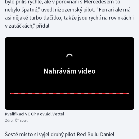
bylo příliš rychlé, ale v porovnání s Mercedesem to
nebylo špatné," uvedl nizozemský pilot. "Ferrari ale má
Olympijské hry
asi nějaké turbo tlačítko, takže jsou rychlí na rovinkách i
Parasport
v zatáčkách," přidal.
Plavání
Plážový volejbal
Ragby
Nahrávám video
Rychlobruslení
Rychlostní kanoistika
Short track
Kvalifikaci VC Číny ovládl Vettel
Zdroj:
ČT sport
Sportovní střelba
Šesté místo si vyjel druhý pilot Red Bullu Daniel