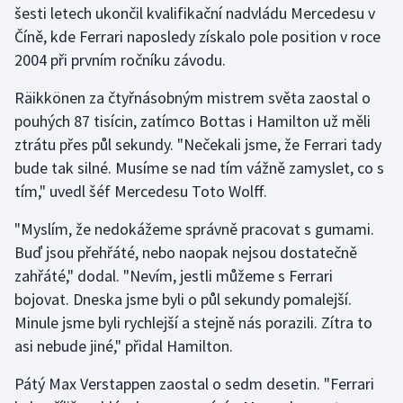
šesti letech ukončil kvalifikační nadvládu Mercedesu v
Číně, kde Ferrari naposledy získalo pole position v roce
Gymnastika
2004 při prvním ročníku závodu.
Házená
Räikkönen za čtyřnásobným mistrem světa zaostal o
pouhých 87 tisícin, zatímco Bottas i Hamilton už měli
Jezdectví
ztrátu přes půl sekundy. "Nečekali jsme, že Ferrari tady
bude tak silné. Musíme se nad tím vážně zamyslet, co s
Judo
tím," uvedl šéf Mercedesu Toto Wolff.
Krasobruslení
"Myslím, že nedokážeme správně pracovat s gumami.
Buď jsou přehřáté, nebo naopak nejsou dostatečně
Lezení
zahřáté," dodal. "Nevím, jestli můžeme s Ferrari
bojovat. Dneska jsme byli o půl sekundy pomalejší.
Lyže a snowboard
Minule jsme byli rychlejší a stejně nás porazili. Zítra to
Moderní pětiboj
asi nebude jiné," přidal Hamilton.
Pátý Max Verstappen zaostal o sedm desetin. "Ferrari
Motorsport