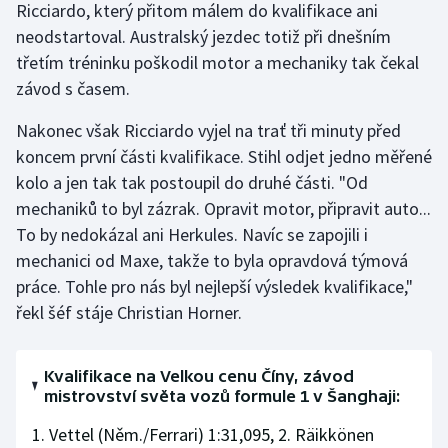
Ricciardo, který přitom málem do kvalifikace ani
Stolní tenis
neodstartoval. Australský jezdec totiž při dnešním
třetím tréninku poškodil motor a mechaniky tak čekal
Triatlon
závod s časem.
Veslování
Nakonec však Ricciardo vyjel na trať tři minuty před
koncem první části kvalifikace. Stihl odjet jedno měřené
Vodní slalom
kolo a jen tak tak postoupil do druhé části. "Od
Volejbal
mechaniků to byl zázrak. Opravit motor, připravit auto...
To by nedokázal ani Herkules. Navíc se zapojili i
Ostatní
mechanici od Maxe, takže to byla opravdová týmová
práce. Tohle pro nás byl nejlepší výsledek kvalifikace,"
řekl šéf stáje Christian Horner.
Kvalifikace na Velkou cenu Číny, závod
mistrovství světa vozů formule 1 v Šanghaji:
1. Vettel (Něm./Ferrari) 1:31,095, 2. Räikkönen