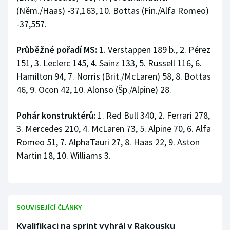
Stolní tenis
(Něm./Haas) -37,163, 10. Bottas (Fin./Alfa Romeo)
-37,557.
Triatlon
Průběžné pořadí MS:
1. Verstappen 189 b., 2. Pérez
Veslování
151, 3. Leclerc 145, 4. Sainz 133, 5. Russell 116, 6.
Hamilton 94, 7. Norris (Brit./McLaren) 58, 8. Bottas
Vodní slalom
46, 9. Ocon 42, 10. Alonso (Šp./Alpine) 28.
Volejbal
Pohár konstruktérů:
1. Red Bull 340, 2. Ferrari 278,
3. Mercedes 210, 4. McLaren 73, 5. Alpine 70, 6. Alfa
Ostatní
Romeo 51, 7. AlphaTauri 27, 8. Haas 22, 9. Aston
Martin 18, 10. Williams 3.
SOUVISEJÍCÍ ČLÁNKY
Kvalifikaci na sprint vyhrál v Rakousku