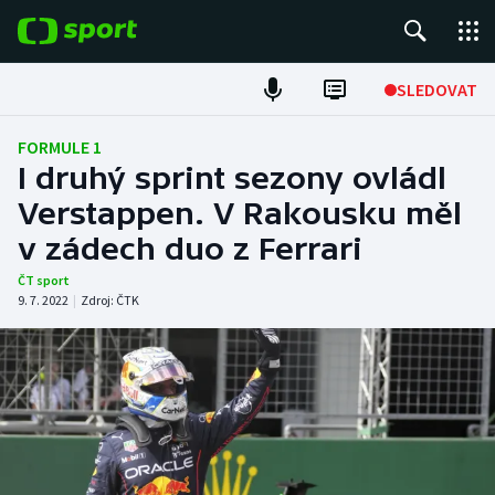
POPULÁRNÍ
SLEDOVAT
Fotbal
FORMULE 1
I druhý sprint sezony ovládl
Hokej
Verstappen. V Rakousku měl
v zádech duo z Ferrari
Tenis
ČT sport
Atletika
9. 7. 2022
|
Zdroj:
ČTK
Cyklistika
DALŠÍ SPORTY
Americký fotbal
NEPŘEHLÉDNĚTE