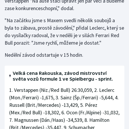
Verstappen "Na autě stačí upravit jen pár věcí a budeme
zase konkurenceschopní," dodal.
Olympijské hry
"Na začátku jsme s Maxem svedli několik soubojů a
Parasport
byla to zábava, prostě závodění," přidal Leclerc, který se
do vysílačky radoval, že v neděli je v silách Ferrari Red
Plavání
Bull porazit: "Jsme rychlí, můžeme je dostat."
Plážový volejbal
Nedělní závod odstartuje v 15 hodin.
Ragby
Velká cena Rakouska, závod mistrovství
Rychlobruslení
světa vozů formule 1 ve Spielbergu - sprint.
1. Verstappen (Niz./Red Bull) 26:30,059, 2. Leclerc
Rychlostní kanoistika
(Mon./Ferrari) -1,675, 3. Sainz (Šp./Ferrari) -5,644, 4.
Russell (Brit./Mercedes) -13,429, 5. Pérez
Short track
(Mex./Red Bull) -18,302, 6. Ocon (Fr./Alpine) -31,032,
Sportovní střelba
7. Magnussen (Dán./Haas) -34,539, 8. Hamilton
(Brit./Mercedes) -35,447, 9. Schumacher