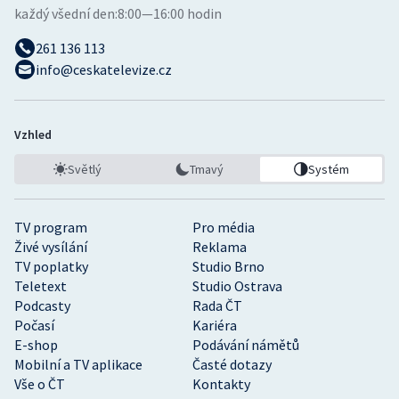
každý všední den:
8:00—16:00 hodin
261 136 113
info@ceskatelevize.cz
Vzhled
Světlý
Tmavý
Systém
TV program
Pro média
Živé vysílání
Reklama
TV poplatky
Studio Brno
Teletext
Studio Ostrava
Podcasty
Rada ČT
Počasí
Kariéra
E-shop
Podávání námětů
Mobilní a TV aplikace
Časté dotazy
Vše o ČT
Kontakty