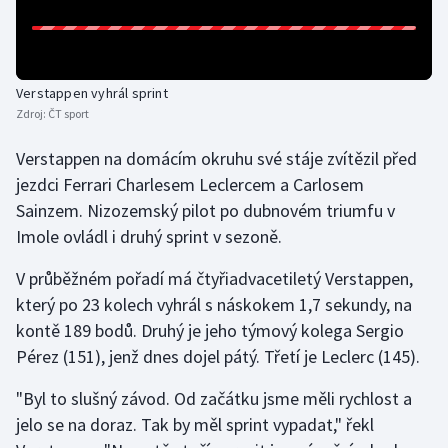
Gymnastika
Házená
Verstappen vyhrál sprint
Zdroj:
ČT sport
Jezdectví
Verstappen na domácím okruhu své stáje zvítězil před
jezdci Ferrari Charlesem Leclercem a Carlosem
Judo
Sainzem. Nizozemský pilot po dubnovém triumfu v
Imole ovládl i druhý sprint v sezoně.
Krasobruslení
V průběžném pořadí má čtyřiadvacetiletý Verstappen,
Lezení
který po 23 kolech vyhrál s náskokem 1,7 sekundy, na
kontě 189 bodů. Druhý je jeho týmový kolega Sergio
Lyže a snowboard
Pérez (151), jenž dnes dojel pátý. Třetí je Leclerc (145).
Moderní pětiboj
"Byl to slušný závod. Od začátku jsme měli rychlost a
jelo se na doraz. Tak by měl sprint vypadat," řekl
Motorsport