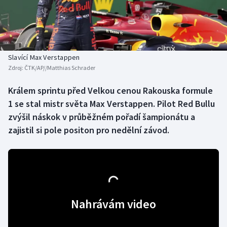
Baseball a softbal
Soutěže
Basketbal
Historické návraty
Biatlon
Aplikace ČT sport
Slavící Max Verstappen
Zdroj:
ČTK/AP//Matthias Schrader
Boby a skeleton
AZ kvíz
Králem sprintu před Velkou cenou Rakouska formule
1 se stal mistr světa Max Verstappen. Pilot Red Bullu
Box
zvýšil náskok v průběžném pořadí šampionátu a
Curling
zajistil si pole positon pro nedělní závod.
Dostihy
Florbal
Nahrávám video
Futsal
Golf