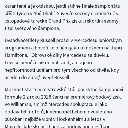
karanténě a je otázkou, jestli stihne finále šampionátu
příští týden v Abú Dhabí. Suverén sezony nicméně už v
Gymnastika
listopadové turecké Grand Prix získal rekordní sedmý
Házená
titul světového šampiona.
Dvaadvacetiletý Russell prošel v Mercedesu juniorským
Jezdectví
programem a hovoří se o něm jako o možném nástupci
Judo
Hamiltona. "Obrovské díky Mercedesu za důvěru.
Lewise nemůže nikdo nahradit, ale v jeho
Krasobruslení
nepřítomnosti udělám pro tým všechno od chvíle, kdy
usednu do auta," uvedl Russell.
Lezení
Možnost startu v mistrovské stáji poskytne šampionovi
Lyže a snowboard
formule 2 z roku 2018 šanci na premiérový bodový zisk.
Ve Williamsu, s nímž Mercedes spolupracuje jako
Moderní pětiboj
dodavatel motorů, k němu měl během dvouletého
působení nejblíže vloni v Hockenheimu a letos v
Motorsport
Mugellu, kde skončil hned za bodovanou desítkou