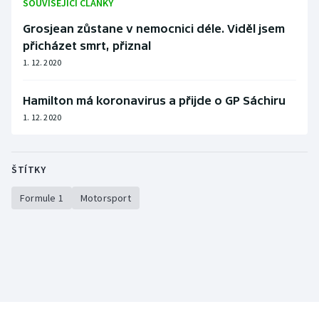
SOUVISEJÍCÍ ČLÁNKY
Stolní tenis
Grosjean zůstane v nemocnici déle. Viděl jsem
Triatlon
přicházet smrt, přiznal
1. 12. 2020
Veslování
Hamilton má koronavirus a přijde o GP Sáchiru
Vodní slalom
1. 12. 2020
Volejbal
ŠTÍTKY
Ostatní
Formule 1
Motorsport