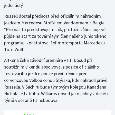
jedenáctý.
Olympijské hry
Russell dostal přednost před oficiálním náhradním
Parasport
jezdcem Mercedesu Stoffelem Vandoornem z Belgie.
"Pro nás to představuje milník, protože vůbec poprvé
Plavání
půjde na start za tovární tým člen našeho juniorského
programu," konstatoval šéf motorsportu Mercedesu
Plážový volejbal
Toto Wolff.
Ragby
Aitkena čeká závodní premiéra v F1. Dosud při
soutěžním víkendu absolvoval z pozice oficiálního
Rychlobruslení
testovacího jezdce pouze první trénink před
červencovou Velkou cenou Štýrska, kde nahradil právě
Rychlostní kanoistika
Russella. V Sáchiru bude týmovým kolegou Kanaďana
Nicholase Latifiho. Williams dosud jako jediný z deseti
Short track
týmů v sezoně F1 nebodoval.
Sportovní střelba