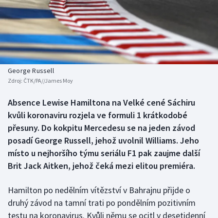
Baseball a softbal
Soutěže
Basketbal
Historické návraty
Biatlon
Aplikace ČT sport
George Russell
Boby a skeleton
AZ kvíz
Zdroj:
ČTK/PA//James Moy
Box
Absence Lewise Hamiltona na Velké cené Sáchiru
kvůli koronaviru rozjela ve formuli 1 krátkodobé
Curling
přesuny. Do kokpitu Mercedesu se na jeden závod
posadí George Russell, jehož uvolnil Williams. Jeho
Dostihy
místo u nejhoršího týmu seriálu F1 pak zaujme další
Brit Jack Aitken, jehož čeká mezi elitou premiéra.
Florbal
Hamilton po nedělním vítězství v Bahrajnu přijde o
Futsal
druhý závod na tamní trati po pondělním pozitivním
testu na koronavirus. Kvůli němu se ocitl v desetidenní
Golf