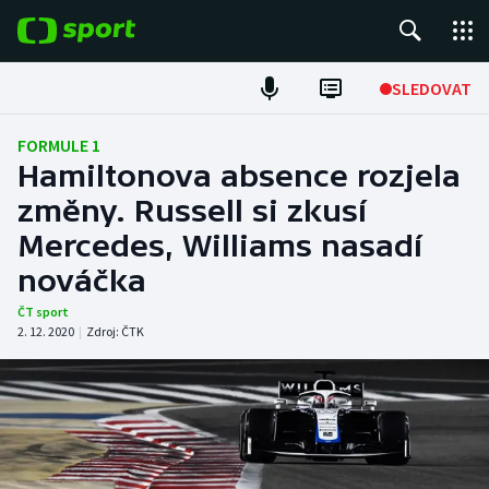
POPULÁRNÍ
SLEDOVAT
Fotbal
FORMULE 1
Hamiltonova absence rozjela
Hokej
změny. Russell si zkusí
Mercedes, Williams nasadí
Tenis
nováčka
Atletika
ČT sport
2. 12. 2020
|
Zdroj:
ČTK
Cyklistika
DALŠÍ SPORTY
Americký fotbal
NEPŘEHLÉDNĚTE