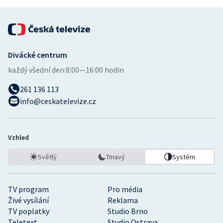
Divácké centrum
každý všední den:
8:00—16:00 hodin
261 136 113
info@ceskatelevize.cz
Vzhled
Světlý
Tmavý
Systém
TV program
Pro média
Živé vysílání
Reklama
TV poplatky
Studio Brno
Teletext
Studio Ostrava