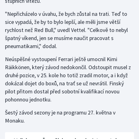
stupních vítězů.
"Nepřicházelo v úvahu, že bych zůstal na trati. Teď to
sice vypadá, že by to bylo lepší, ale měli jsme větší
rychlost než Red Bull," uvedl Vettel. "Celkově to nebyl
špatný víkend, jen se musíme naučit pracovat s
pneumatikami," dodal.
Neúspěšné vystoupení Ferrari ještě umocnil Kimi
Räikkönen, který závod nedokončil. Odstoupit musel z
druhé pozice, v 25. kole ho totiž zradil motor, a i když
dokázal dojet do boxů, na trať se už nevrátil. Finský
pilot přitom dostal před sobotní kvalifikací novou
pohonnou jednotku.
Šestý závod sezony je na programu 27. května v
Monaku.