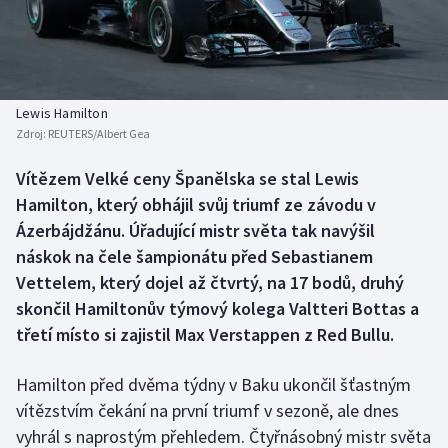
Baseball a softbal
Soutěže
Basketbal
Historické návraty
Biatlon
Aplikace ČT sport
Lewis Hamilton
Zdroj:
REUTERS/Albert Gea
Boby a skeleton
AZ kvíz
Vítězem Velké ceny Španělska se stal Lewis
Hamilton, který obhájil svůj triumf ze závodu v
Box
Ázerbájdžánu. Úřadující mistr světa tak navýšil
Curling
náskok na čele šampionátu před Sebastianem
Vettelem, který dojel až čtvrtý, na 17 bodů, druhý
Dostihy
skončil Hamiltonův týmový kolega Valtteri Bottas a
třetí místo si zajistil Max Verstappen z Red Bullu.
Florbal
Hamilton před dvěma týdny v Baku ukončil šťastným
Futsal
vítězstvím čekání na první triumf v sezoně, ale dnes
vyhrál s naprostým přehledem. Čtyřnásobný mistr světa
Golf