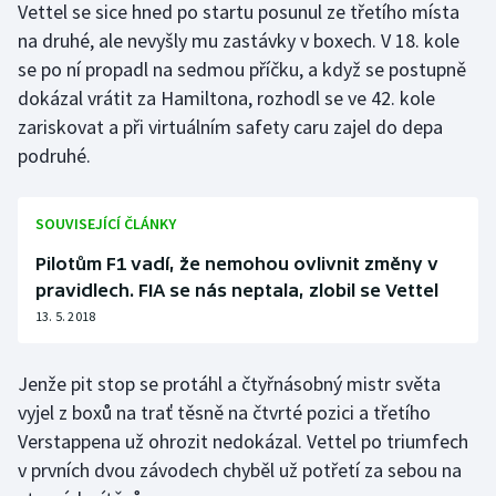
Vettel se sice hned po startu posunul ze třetího místa
Stolní tenis
na druhé, ale nevyšly mu zastávky v boxech. V 18. kole
se po ní propadl na sedmou příčku, a když se postupně
Triatlon
dokázal vrátit za Hamiltona, rozhodl se ve 42. kole
Veslování
zariskovat a při virtuálním safety caru zajel do depa
podruhé.
Vodní slalom
SOUVISEJÍCÍ ČLÁNKY
Volejbal
Pilotům F1 vadí, že nemohou ovlivnit změny v
Ostatní
pravidlech. FIA se nás neptala, zlobil se Vettel
13. 5. 2018
Jenže pit stop se protáhl a čtyřnásobný mistr světa
vyjel z boxů na trať těsně na čtvrté pozici a třetího
Verstappena už ohrozit nedokázal. Vettel po triumfech
v prvních dvou závodech chyběl už potřetí za sebou na