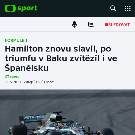
POPULÁRNÍ
SLEDOVAT
Fotbal
FORMULE 1
Hamilton znovu slavil, po
Hokej
triumfu v Baku zvítězil i ve
Španělsku
Tenis
ČT sport
Atletika
13. 5. 2018
|
Zdroj:
ČTK
,
ČT sport
Cyklistika
DALŠÍ SPORTY
Americký fotbal
NEPŘEHLÉDNĚTE