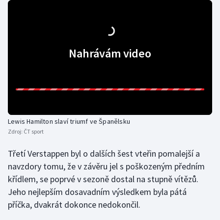
Olympijské hry
Parasport
Nahrávám video
Plavání
Plážový volejbal
Ragby
Lewis Hamilton slaví triumf ve Španělsku
Rychlobruslení
Zdroj:
ČT sport
Třetí Verstappen byl o dalších šest vteřin pomalejší a
Rychlostní kanoistika
navzdory tomu, že v závěru jel s poškozeným předním
křídlem, se poprvé v sezoně dostal na stupně vítězů.
Short track
Jeho nejlepším dosavadním výsledkem byla pátá
Sportovní střelba
příčka, dvakrát dokonce nedokončil.