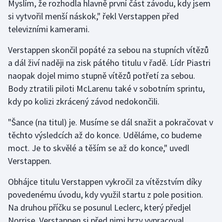
Myslím, že rozhodla hlavně první část závodu, kdy jsem
Olympijské hry
si vytvořil menší náskok," řekl Verstappen před
televizními kamerami.
Parasport
Verstappen skončil popáté za sebou na stupních vítězů
a dál živí naději na zisk pátého titulu v řadě. Lídr Piastri
Plavání
naopak dojel mimo stupně vítězů potřetí za sebou.
Plážový volejbal
Body ztratili piloti McLarenu také v sobotním sprintu,
kdy po kolizi zkrácený závod nedokončili.
Ragby
"Šance (na titul) je. Musíme se dál snažit a pokračovat v
Rychlobruslení
těchto výsledcích až do konce. Uděláme, co budeme
moct. Je to skvělé a těším se až do konce," uvedl
Rychlostní kanoistika
Verstappen.
Obhájce titulu Verstappen vykročil za vítězstvím díky
Short track
povedenému úvodu, kdy využil startu z pole position.
Sportovní střelba
Na druhou příčku se posunul Leclerc, který předjel
Norrise. Verstappen si před nimi brzy vypracoval