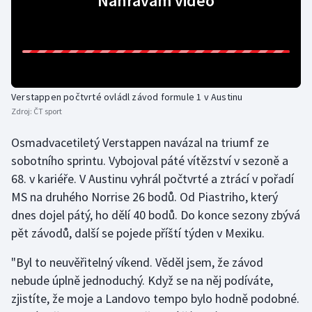
Nahrávám video
Gymnastika
Házená
Verstappen počtvrté ovládl závod formule 1 v Austinu
Jezdectví
Zdroj:
ČT sport
Judo
Osmadvacetiletý Verstappen navázal na triumf ze
sobotního sprintu. Vybojoval páté vítězství v sezoně a
Krasobruslení
68. v kariéře. V Austinu vyhrál počtvrté a ztrácí v pořadí
MS na druhého Norrise 26 bodů. Od Piastriho, který
Lezení
dnes dojel pátý, ho dělí 40 bodů. Do konce sezony zbývá
pět závodů, další se pojede příští týden v Mexiku.
Lyže a snowboard
"Byl to neuvěřitelný víkend. Věděl jsem, že závod
Moderní pětiboj
nebude úplně jednoduchý. Když se na něj podíváte,
zjistíte, že moje a Landovo tempo bylo hodně podobné.
Motorsport