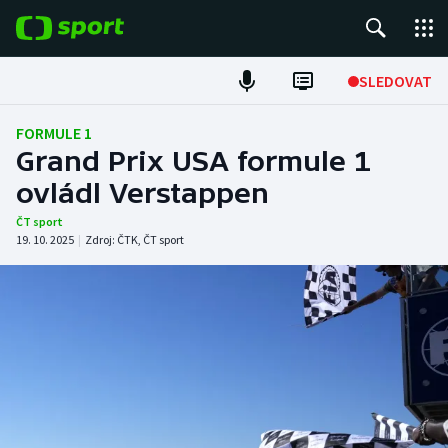
POPULÁRNÍ
SLEDOVAT
Fotbal
FORMULE 1
Grand Prix USA formule 1
Hokej
ovládl Verstappen
Tenis
ČT sport
19. 10. 2025
|
Zdroj:
ČTK
,
ČT sport
Atletika
Cyklistika
DALŠÍ SPORTY
Americký fotbal
NEPŘEHLÉDNĚTE