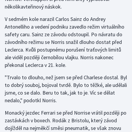
Stolní tenis
několikavteřinový náskok.
Triatlon
V sedmém kole narazil Carlos Sainz do Andrey
Antonelliho a vedení podniku zavedlo režim virtuálního
Veslování
safety caru. Sainz ze závodu odstoupil. Po návratu do
závodního režimu se Norris snažil dlouho dostat před
Vodní slalom
Leclerca. Kvůli postupnému porušení traťových limitů
ale viděl později černobílou vlajku. Norris nakonec
Volejbal
překonal Leclerca v 21. kole.
Ostatní
"Trvalo to dlouho, než jsem se před Charlese dostal. Byl
to dobrý souboj, bojoval tvrdě. Bylo to těžké, ale udělali
jsme, co se dalo. Beru to tak, jak to je. Víc se dělat
nedalo," podotkl Norris.
Monacký jezdec Ferrari se před Norrise vrátil později po
zastávkách v boxech. Rodák z Bristolu, který závod
dojížděl na nejměkčí směsi pneumatik, se však znovu