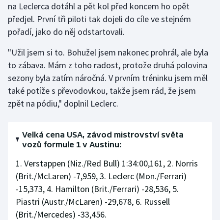
na Leclerca dotáhl a pět kol před koncem ho opět
předjel. První tři piloti tak dojeli do cíle ve stejném
pořadí, jako do něj odstartovali.
"Užil jsem si to. Bohužel jsem nakonec prohrál, ale byla
to zábava. Mám z toho radost, protože druhá polovina
sezony byla zatím náročná. V prvním tréninku jsem měl
také potíže s převodovkou, takže jsem rád, že jsem
zpět na pódiu," doplnil Leclerc.
Velká cena USA, závod mistrovství světa
vozů formule 1 v Austinu:
1. Verstappen (Niz./Red Bull) 1:34:00,161, 2. Norris
(Brit./McLaren) -7,959, 3. Leclerc (Mon./Ferrari)
-15,373, 4. Hamilton (Brit./Ferrari) -28,536, 5.
Piastri (Austr./McLaren) -29,678, 6. Russell
(Brit./Mercedes) -33,456.