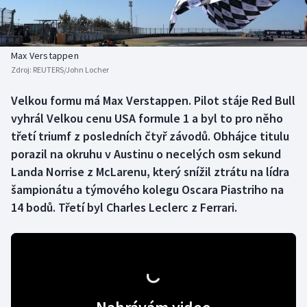
Baseball a softbal
Soutěže
Basketbal
Historické návraty
Max Verstappen
Zdroj:
REUTERS/John Locher
Biatlon
Aplikace ČT sport
Velkou formu má Max Verstappen. Pilot stáje Red Bull
Boby a skeleton
AZ kvíz
vyhrál Velkou cenu USA formule 1 a byl to pro něho
třetí triumf z posledních čtyř závodů. Obhájce titulu
Box
porazil na okruhu v Austinu o necelých osm sekund
Landa Norrise z McLarenu, který snížil ztrátu na lídra
Curling
šampionátu a týmového kolegu Oscara Piastriho na
14 bodů. Třetí byl Charles Leclerc z Ferrari.
Dostihy
Florbal
Futsal
Golf