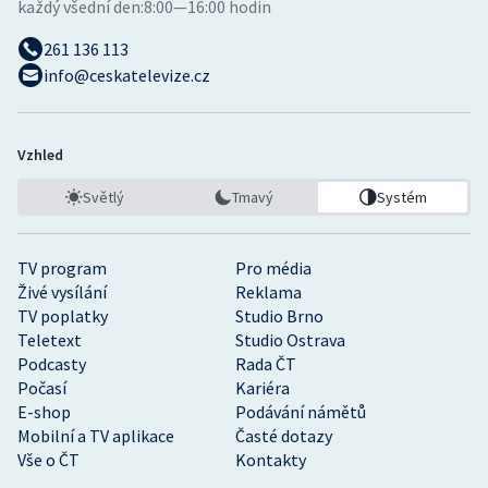
každý všední den:
8:00—16:00 hodin
261 136 113
info@ceskatelevize.cz
Vzhled
Světlý
Tmavý
Systém
TV program
Pro média
Živé vysílání
Reklama
TV poplatky
Studio Brno
Teletext
Studio Ostrava
Podcasty
Rada ČT
Počasí
Kariéra
E-shop
Podávání námětů
Mobilní a TV aplikace
Časté dotazy
Vše o ČT
Kontakty