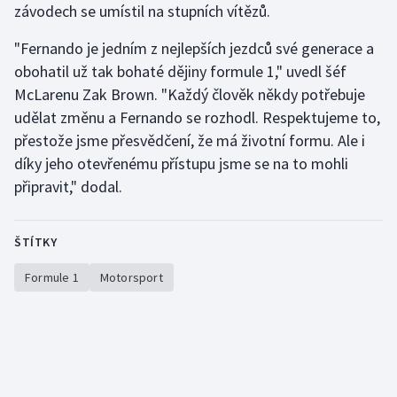
závodech se umístil na stupních vítězů.
Stolní tenis
"Fernando je jedním z nejlepších jezdců své generace a
Triatlon
obohatil už tak bohaté dějiny formule 1," uvedl šéf
McLarenu Zak Brown. "Každý člověk někdy potřebuje
Veslování
udělat změnu a Fernando se rozhodl. Respektujeme to,
přestože jsme přesvědčení, že má životní formu. Ale i
Vodní slalom
díky jeho otevřenému přístupu jsme se na to mohli
Volejbal
připravit," dodal.
Ostatní
ŠTÍTKY
Formule 1
Motorsport