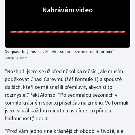
Nahrávám video
Gymnastika
Házená
Jezdectví
Dvojnásobný mistr světa Alonso po sezoně opustí formuli 1
Judo
Zdroj:
ČT sport
"Rozhodl jsem se už před několika měsíci, ale musím
Krasobruslení
poděkovat Chasi Careymu (šéf formule 1) a spoustě
Lezení
dalších, kteří se mě snažili přemluvit, abych si to
rozmyslel," řekl Alonso. "Po sedmnácti sezonách v
Lyže a snowboard
tomhle krásném sportu přišel čas na změnu. Ve formuli
jsem si užil každou minutu a uvidíme, co přinese
Moderní pětiboj
budoucnost," dodal.
Motorsport
"Prožívám jedno z nejkrásnějších období v životě, ale