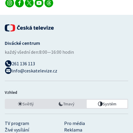
Divácké centrum
každý všední den:
8:00—16:00 hodin
261 136 113
info@ceskatelevize.cz
Vzhled
Světlý
Tmavý
Systém
TV program
Pro média
Živé vysílání
Reklama