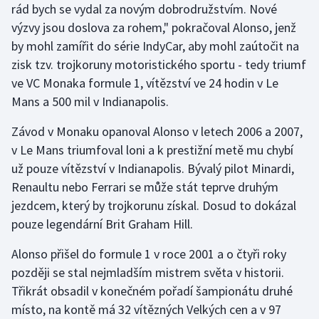
rád bych se vydal za novým dobrodružstvím. Nové
Olympijské hry
výzvy jsou doslova za rohem," pokračoval Alonso, jenž
by mohl zamířit do série IndyCar, aby mohl zaútočit na
Parasport
zisk tzv. trojkoruny motoristického sportu - tedy triumf
ve VC Monaka formule 1, vítězství ve 24 hodin v Le
Plavání
Mans a 500 mil v Indianapolis.
Plážový volejbal
Závod v Monaku opanoval Alonso v letech 2006 a 2007,
v Le Mans triumfoval loni a k prestižní metě mu chybí
Ragby
už pouze vítězství v Indianapolis. Bývalý pilot Minardi,
Renaultu nebo Ferrari se může stát teprve druhým
Rychlobruslení
jezdcem, který by trojkorunu získal. Dosud to dokázal
pouze legendární Brit Graham Hill.
Rychlostní kanoistika
Alonso přišel do formule 1 v roce 2001 a o čtyři roky
Short track
později se stal nejmladším mistrem světa v historii.
Třikrát obsadil v konečném pořadí šampionátu druhé
Sportovní střelba
místo, na kontě má 32 vítězných Velkých cen a v 97