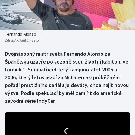
Baseball a softbal
Soutěže
Basketbal
Historické návraty
Biatlon
Aplikace ČT sport
Fernando Alonso
Zdroj:
AP/Paul Chiasson
Boby a skeleton
AZ kvíz
Dvojnásobný mistr světa Fernando Alonso ze
Španělska uzavře po sezoně svou životní kapitolu ve
Box
formuli 1. Sedmatřicetiletý šampion z let 2005 a
Curling
2006, který letos jezdí za McLaren a v průběžném
pořadí prestižního seriálu je devátý, chce najít novou
Dostihy
výzvu. Podle spekulací by měl zamířit do americké
závodní série IndyCar.
Florbal
Futsal
Golf