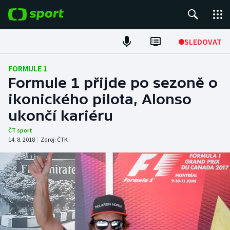
POPULÁRNÍ
SLEDOVAT
Fotbal
FORMULE 1
Formule 1 přijde po sezoně o
Hokej
ikonického pilota, Alonso
ukončí kariéru
Tenis
ČT sport
Atletika
14. 8. 2018
|
Zdroj:
ČTK
Cyklistika
DALŠÍ SPORTY
Americký fotbal
NEPŘEHLÉDNĚTE