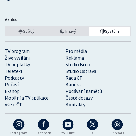
Vzhled
Světlý
Tmavý
Systém
TV program
Pro média
Živé vysílání
Reklama
TV poplatky
Studio Brno
Teletext
Studio Ostrava
Podcasty
Rada ČT
Počasí
Kariéra
E-shop
Podávání námětů
Mobilní a TV aplikace
Časté dotazy
Vše o ČT
Kontakty
Instagram
Facebook
YouTube
X
Threads