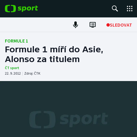
POPULÁRNÍ
SLEDOVAT
Fotbal
FORMULE 1
Formule 1 míří do Asie,
Hokej
Alonso za titulem
Tenis
ČT sport
22. 9. 2012
|
Zdroj:
ČTK
Atletika
Cyklistika
DALŠÍ SPORTY
Americký fotbal
NEPŘEHLÉDNĚTE