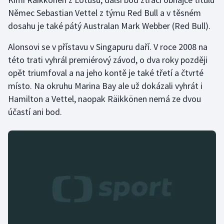
Němec Sebastian Vettel z týmu Red Bull a v těsném
Olympijské hry
dosahu je také pátý Australan Mark Webber (Red Bull).
Parasport
Alonsovi se v přístavu v Singapuru daří. V roce 2008 na
této trati vyhrál premiérový závod, o dva roky později
Plavání
opět triumfoval a na jeho kontě je také třetí a čtvrté
místo. Na okruhu Marina Bay ale už dokázali vyhrát i
Plážový volejbal
Hamilton a Vettel, naopak Räikkönen nemá ze dvou
účastí ani bod.
Ragby
Rychlobruslení
Rychlostní kanoistika
Short track
Sportovní střelba