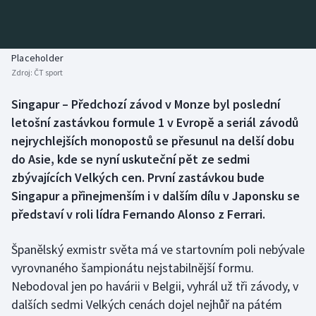
Baseball a softbal
Soutěže
Basketbal
Historické návraty
Placeholder
Zdroj:
ČT sport
Biatlon
Aplikace ČT sport
Singapur – Předchozí závod v Monze byl poslední
Boby a skeleton
AZ kvíz
letošní zastávkou formule 1 v Evropě a seriál závodů
nejrychlejších monopostů se přesunul na delší dobu
Box
do Asie, kde se nyní uskuteční pět ze sedmi
zbývajících Velkých cen. První zastávkou bude
Curling
Singapur a přinejmenším i v dalším dílu v Japonsku se
představí v roli lídra Fernando Alonso z Ferrari.
Dostihy
Florbal
Španělský exmistr světa má ve startovním poli nebývale
vyrovnaného šampionátu nejstabilnější formu.
Futsal
Nebodoval jen po havárii v Belgii, vyhrál už tři závody, v
dalších sedmi Velkých cenách dojel nejhůř na pátém
Golf