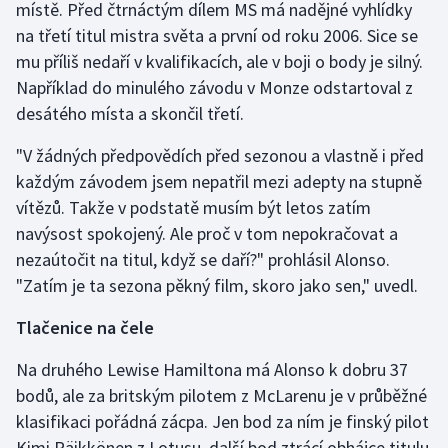
místě. Před čtrnáctým dílem MS má nadějné vyhlídky
na třetí titul mistra světa a první od roku 2006. Sice se
Gymnastika
mu příliš nedaří v kvalifikacích, ale v boji o body je silný.
Například do minulého závodu v Monze odstartoval z
Házená
desátého místa a skončil třetí.
Jezdectví
"V žádných předpovědích před sezonou a vlastně i před
každým závodem jsem nepatřil mezi adepty na stupně
Judo
vítězů. Takže v podstatě musím být letos zatím
navýsost spokojený. Ale proč v tom nepokračovat a
Krasobruslení
nezaútočit na titul, když se daří?" prohlásil Alonso.
"Zatím je ta sezona pěkný film, skoro jako sen," uvedl.
Lezení
Tlačenice na čele
Lyže a snowboard
Na druhého Lewise Hamiltona má Alonso k dobru 37
Moderní pětiboj
bodů, ale za britským pilotem z McLarenu je v průběžné
klasifikaci pořádná zácpa. Jen bod za ním je finský pilot
Motorsport
Kimi Räikkönen z Lotusu, další bod ztrácí obhájce titulu