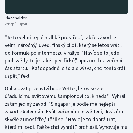
Stolní tenis
Placeholder
Triatlon
Zdroj:
ČT sport
Veslování
"Je to velmi teplé a vlhké prostředí, takže závod je
velmi náročný," uvedl finský pilot, který se letos vrátil
Vodní slalom
do formule po intermezzu v rallye. "Navíc se to jede
pod světly, to je také specifické," upozornil na večerní
Volejbal
čas startu. "Každopádně je to ale výzva, chci tentokrát
uspět," řekl.
Ostatní
Obhajovat prvenství bude Vettel, letos se ale
úřadujícímu světovému šampionovi tolik nedaří. Vyhrál
zatím jediný závod. "Singapur je podle mě nejlepší
závod v kalendáři. Kvůli večernímu osvětlení, divákům,
skvělé atmosféře," těšil se. "Navíc je to dobrá trať,
která mi sedí. Takže chci vyhrát," prohlásil. Vyhovuje mu