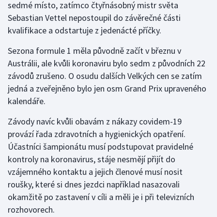
sedmé místo, zatímco čtyřnásobný mistr světa
Stolní tenis
Sebastian Vettel nepostoupil do závěrečné části
kvalifikace a odstartuje z jedenácté příčky.
Triatlon
Sezona formule 1 měla původně začít v březnu v
Veslování
Austrálii, ale kvůli koronaviru bylo sedm z původních 22
závodů zrušeno. O osudu dalších Velkých cen se zatím
Vodní slalom
jedná a zveřejněno bylo jen osm Grand Prix upraveného
Volejbal
kalendáře.
Závody navíc kvůli obavám z nákazy covidem-19
Ostatní
provází řada zdravotních a hygienických opatření.
Účastníci šampionátu musí podstupovat pravidelné
kontroly na koronavirus, stáje nesmějí přijít do
vzájemného kontaktu a jejich členové musí nosit
roušky, které si dnes jezdci například nasazovali
okamžitě po zastavení v cíli a měli je i při televizních
rozhovorech.