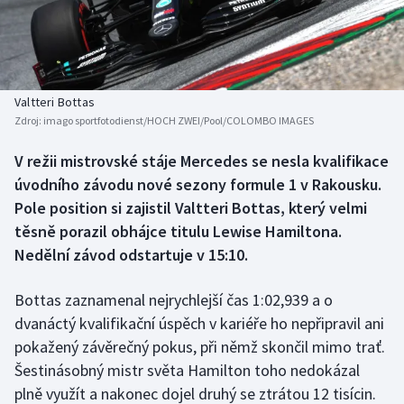
Baseball a softbal
Soutěže
Basketbal
Historické návraty
Biatlon
Aplikace ČT sport
Valtteri Bottas
Zdroj:
imago sportfotodienst/HOCH ZWEI/Pool/COLOMBO IMAGES
Boby a skeleton
AZ kvíz
V režii mistrovské stáje Mercedes se nesla kvalifikace
úvodního závodu nové sezony formule 1 v Rakousku.
Box
Pole position si zajistil Valtteri Bottas, který velmi
Curling
těsně porazil obhájce titulu Lewise Hamiltona.
Nedělní závod odstartuje v 15:10.
Dostihy
Bottas zaznamenal nejrychlejší čas 1:02,939 a o
Florbal
dvanáctý kvalifikační úspěch v kariéře ho nepřipravil ani
pokažený závěrečný pokus, při němž skončil mimo trať.
Futsal
Šestinásobný mistr světa Hamilton toho nedokázal
plně využít a nakonec dojel druhý se ztrátou 12 tisícin.
Golf