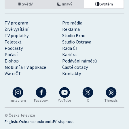
Světlý
Tmavý
Systém
TV program
Pro média
Živé vysílání
Reklama
TV poplatky
Studio Brno
Teletext
Studio Ostrava
Podcasty
Rada ČT
Počasí
Kariéra
E-shop
Podávání námětů
Mobilní a TV aplikace
Časté dotazy
Vše o ČT
Kontakty
Instagram
Facebook
YouTube
X
Threads
© Česká televize
•
•
English
Ochrana soukromí
Přístupnost