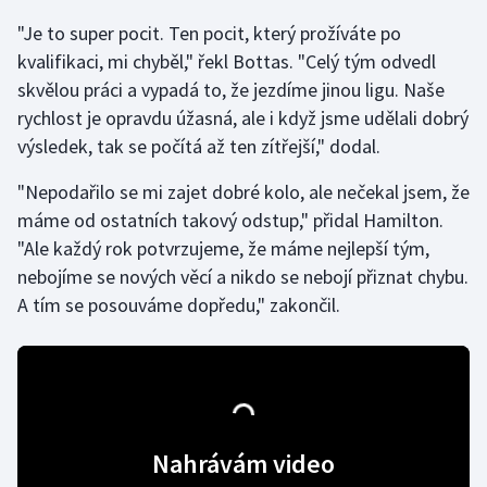
"Je to super pocit. Ten pocit, který prožíváte po
Gymnastika
kvalifikaci, mi chyběl," řekl Bottas. "Celý tým odvedl
skvělou práci a vypadá to, že jezdíme jinou ligu. Naše
Házená
rychlost je opravdu úžasná, ale i když jsme udělali dobrý
výsledek, tak se počítá až ten zítřejší," dodal.
Jezdectví
"Nepodařilo se mi zajet dobré kolo, ale nečekal jsem, že
Judo
máme od ostatních takový odstup," přidal Hamilton.
"Ale každý rok potvrzujeme, že máme nejlepší tým,
Krasobruslení
nebojíme se nových věcí a nikdo se nebojí přiznat chybu.
A tím se posouváme dopředu," zakončil.
Lezení
Lyže a snowboard
Moderní pětiboj
Nahrávám video
Motorsport