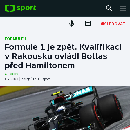
POPULÁRNÍ
SLEDOVAT
Fotbal
FORMULE 1
Formule 1 je zpět. Kvalifikaci
Hokej
v Rakousku ovládl Bottas
před Hamiltonem
Tenis
ČT sport
Atletika
4. 7. 2020
|
Zdroj:
ČTK
,
ČT sport
Cyklistika
DALŠÍ SPORTY
Americký fotbal
NEPŘEHLÉDNĚTE