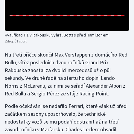
Olympijské hry
Parasport
Kvalifikaci F1 v Rakousku vyhrál Bottas před Hamiltonem
Plavání
Zdroj:
ČT sport
Plážový volejbal
Na třetí příčce skončil Max Verstappen z domácího Red
Bullu, vítěz posledních dvou ročníků Grand Prix
Ragby
Rakouska zaostal za dvojicí mercedesů už o půl
sekundy. Ve druhé řadě na startu ho doplní Lando
Rychlobruslení
Norris z McLarenu, za nimi se seřadí Alexander Albon z
Red Bullu a Sergio Pérez ze stáje Racing Point.
Rychlostní kanoistika
Podle očekávání se nedařilo Ferrari, které však už před
Short track
začátkem sezony upozorňovalo, že technické
nedostatky vozů se mu podaří odstranit až na třetí
Sportovní střelba
závod ročníku v Maďarsku. Charles Leclerc obsadil