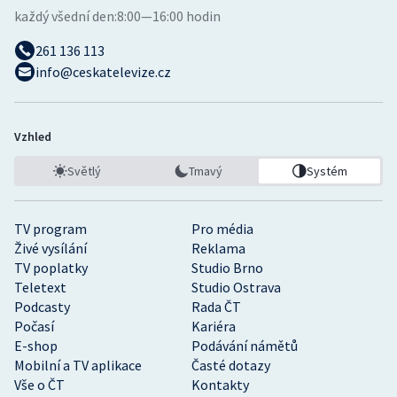
každý všední den:
8:00—16:00 hodin
261 136 113
info@ceskatelevize.cz
Vzhled
Světlý
Tmavý
Systém
TV program
Pro média
Živé vysílání
Reklama
TV poplatky
Studio Brno
Teletext
Studio Ostrava
Podcasty
Rada ČT
Počasí
Kariéra
E-shop
Podávání námětů
Mobilní a TV aplikace
Časté dotazy
Vše o ČT
Kontakty