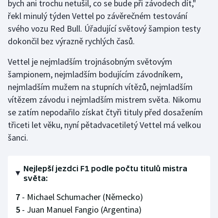
bych ani trochu netušil, co se bude při závodech dít,"
řekl minulý týden Vettel po závěrečném testování
Gymnastika
svého vozu Red Bull. Úřadující světový šampion testy
dokončil bez výrazně rychlých časů.
Házená
Vettel je nejmladším trojnásobným světovým
Jezdectví
šampionem, nejmladším bodujícím závodníkem,
nejmladším mužem na stupních vítězů, nejmladším
Judo
vítězem závodu i nejmladším mistrem světa. Nikomu
se zatím nepodařilo získat čtyři tituly před dosažením
Krasobruslení
třiceti let věku, nyní pětadvacetiletý Vettel má velkou
šanci.
Lezení
Lyže a snowboard
Nejlepší jezdci F1 podle počtu titulů mistra
světa:
Moderní pětiboj
7
- Michael Schumacher (Německo)
5
- Juan Manuel Fangio (Argentina)
Motorsport