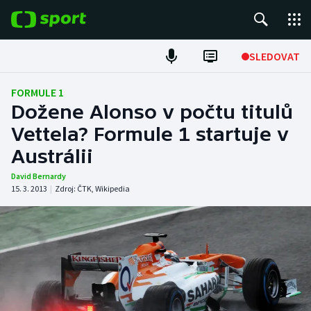
POPULÁRNÍ
SLEDOVAT
Fotbal
FORMULE 1
Dožene Alonso v počtu titulů
Hokej
Vettela? Formule 1 startuje v
Austrálii
Tenis
David Bernardy
Atletika
15. 3. 2013
|
Zdroj:
ČTK
,
Wikipedia
Cyklistika
DALŠÍ SPORTY
Americký fotbal
NEPŘEHLÉDNĚTE