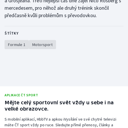
a Grosjeana. Třetí nejlepší čas dne zajel Nico Rosberg s
mercedesem, pro něhož ale druhý trénink skončil
předčasně kvůli problémům s převodovkou.
ŠTÍTKY
Formule 1
Motorsport
APLIKACE ČT SPORT
Mějte celý sportovní svět vždy u sebe i na
velké obrazovce.
S mobilní aplikací, HbbTV a apkou iVysílání ve své chytré televizi
máte ČT sport vždy po ruce. Sledujte přímé přenosy, články a