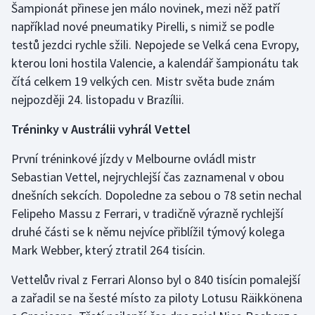
Šampionát přinese jen málo novinek, mezi něž patří
například nové pneumatiky Pirelli, s nimiž se podle
testů jezdci rychle sžili. Nepojede se Velká cena Evropy,
kterou loni hostila Valencie, a kalendář šampionátu tak
čítá celkem 19 velkých cen. Mistr světa bude znám
nejpozději 24. listopadu v Brazílii.
Tréninky v Austrálii vyhrál Vettel
První tréninkové jízdy v Melbourne ovládl mistr
Sebastian Vettel, nejrychlejší čas zaznamenal v obou
dnešních sekcích. Dopoledne za sebou o 78 setin nechal
Felipeho Massu z Ferrari, v tradičně výrazně rychlejší
druhé části se k němu nejvíce přiblížil týmový kolega
Mark Webber, který ztratil 264 tisícin.
Vettelův rival z Ferrari Alonso byl o 840 tisícin pomalejší
a zařadil se na šesté místo za piloty Lotusu Räikkönena