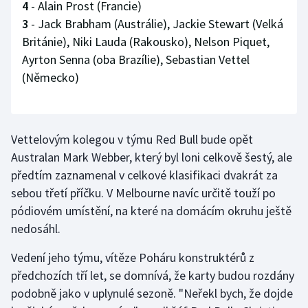
4
- Alain Prost (Francie)
Olympijské hry
3
- Jack Brabham (Austrálie), Jackie Stewart (Velká
Británie), Niki Lauda (Rakousko), Nelson Piquet,
Parasport
Ayrton Senna (oba Brazílie), Sebastian Vettel
(Německo)
Plavání
Plážový volejbal
Vettelovým kolegou v týmu Red Bull bude opět
Ragby
Australan Mark Webber, který byl loni celkově šestý, ale
předtím zaznamenal v celkové klasifikaci dvakrát za
Rychlobruslení
sebou třetí příčku. V Melbourne navíc určitě touží po
pódiovém umístění, na které na domácím okruhu ještě
Rychlostní kanoistika
nedosáhl.
Short track
Vedení jeho týmu, vítěze Poháru konstruktérů z
předchozích tří let, se domnívá, že karty budou rozdány
Sportovní střelba
podobně jako v uplynulé sezoně. "Neřekl bych, že dojde