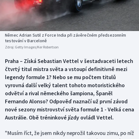
Baseball a softbal
Soutěže
Basketbal
Historické návraty
Biatlon
Aplikace ČT sport
Němec Adrian Sutil z Force India při závěrečném předsezonním
testování v Barceloně
Zdroj:
Getty Images/Ker Robertson
Boby a skeleton
AZ kvíz
Praha – Získá Sebastian Vettel v šestadvaceti letech
Box
čtvrtý titul mistra světa a vstoupí definitivně mezi
legendy formule 1? Nebo se mu počtem titulů
Curling
vyrovná další velký talent tohoto motoristického
odvětví a rival německého šampiona, Španěl
Dostihy
Fernando Alonso? Odpověď naznačí už první závod
Florbal
nové sezony mistrovství světa formule 1 - Velká cena
Austrálie. Obě tréninkové jízdy ovládl Vettel.
Futsal
"Musím říct, že jsem nikdy neprožil takovou zimu, po níž
Golf