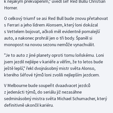
k nějakým překvapením," uvedl šéf Red Bullu Christian
Stolní tenis
Horner.
Triatlon
O celkový triumf se asi Red Bull bude znovu přetahovat
s Ferrari a jeho lídrem Alonsem, který loni dokázal
Veslování
s Vettelem bojovat, ačkoli měl evidentně pomalejší
auto, a nakonec prohrál jen o tři body. Španěl si
Vodní slalom
monopost na novou sezonu nemůže vynachválit.
Volejbal
"Je to auto z jiné planety oproti tomu loňskému. Loni
jsem jezdil nejlépe v kariéře a věřím, že to letos bude
Ostatní
ještě lepší," řekl dvojnásobný mistr světa Alonso,
kterého šéfové týmů loni zvolili nejlepším jezdcem.
V Melbourne bude soupeřit dvaadvacet jezdců
z jedenácti týmů, do seriálu již nezasáhne
sedminásobný mistra světa Michael Schumacher, který
definitivně ukončil kariéru.