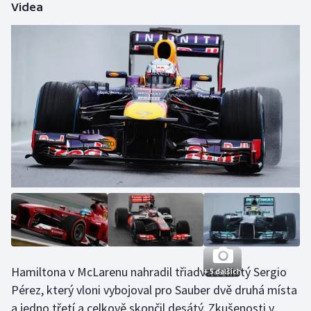
Videa
Hamiltona v McLarenu nahradil třiadvacetiletý Sergio
+ 5 dalších
Pérez, který vloni vybojoval pro Sauber dvě druhá místa
a jedno třetí a celkově skončil desátý. Zkušenosti v