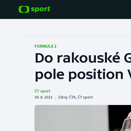
POPULÁRNÍ
DALŠÍ SPORTY
Fotbal
Americký fotbal
FORMULE 1
Do rakouské G
Hokej
Baseball a softbal
pole position
Tenis
Basketbal
Atletika
Biatlon
ČT sport
30. 6. 2023
|
Zdroj:
ČTK
,
ČT sport
Cyklistika
Boby a skeleton
Box