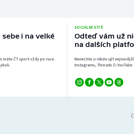
SOCIÁLNÍ SÍTĚ
 sebe i na velké
Odteď vám už nic
na dalších platf
izi máte ČT sport vždy po ruce.
Nenechte si nikde ujít nejnovější
ykoli.
Instagramu, Threads či YouTube 
Č