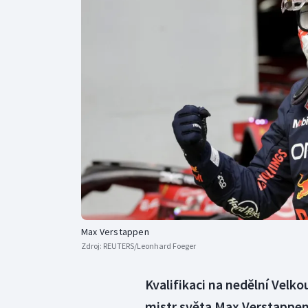
Curling
Dostihy
Florbal
Futsal
Golf
Gymnastika
Max Verstappen
Zdroj:
REUTERS/Leonhard Foeger
Kvalifikaci na nedělní Velk
mistr světa Max Verstappen 