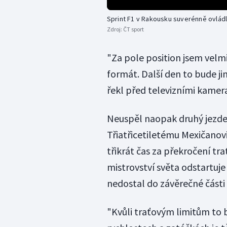
Sprint F1 v Rakousku suverénně ovlád
Zdroj:
ČT sport
"Za pole position jsem velmi
formát. Další den to bude ji
řekl před televizními kamer
Neuspěl naopak druhý jezde
Třiatřicetiletému Mexičanovi
třikrát čas za překročení tr
mistrovství světa odstartuje
nedostal do závěrečné části 
"Kvůli traťovým limitům to b