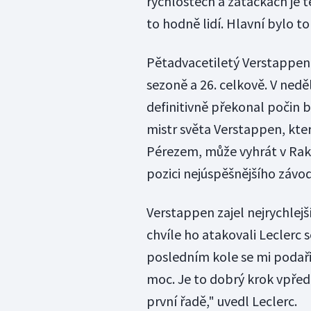
rychlostech a zatáčkách je t
to hodně lidí. Hlavní bylo t
Pětadvacetiletý Verstappen z
sezoně a 26. celkově. V nedě
definitivně překonal počin 
mistr světa Verstappen, kt
Pérezem, může vyhrát v Rako
pozici nejúspěšnějšího záv
Verstappen zajel nejrychlej
chvíle ho atakovali Leclerc 
posledním kole se mi podaři
moc. Je to dobrý krok vpřed. 
první řadě," uvedl Leclerc.