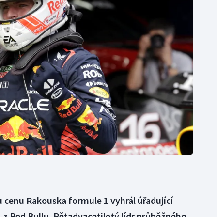
Moderní pětiboj
Triatlon
Motorsport
Veslování
Olympijské hry
Vodní slalom
Parasport
Volejbal
Plavání
Ostatní
Plážový volejbal
ou cenu Rakouska formule 1 vyhrál úřadující
z Red Bullu. Pětadvacetiletý lídr průběžného