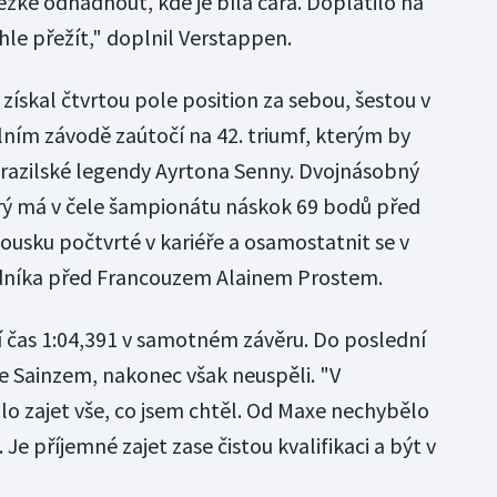
ěžké odhadnout, kde je bílá čára. Doplatilo na
ohle přežít," doplnil Verstappen.
ískal čtvrtou pole position za sebou, šestou v
lním závodě zaútočí na 42. triumf, kterým by
brazilské legendy Ayrtona Senny. Dvojnásobný
erý má v čele šampionátu náskok 69 bodů před
usku počtvrté v kariéře a osamostatnit se v
odníka před Francouzem Alainem Prostem.
ší čas 1:04,391 v samotném závěru. Do poslední
se Sainzem, nakonec však neuspěli. "V
lo zajet vše, co jsem chtěl. Od Maxe nechybělo
Je příjemné zajet zase čistou kvalifikaci a být v