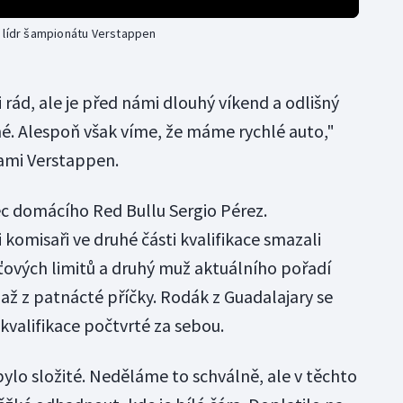
l lídr šampionátu Verstappen
 rád, ale je před námi dlouhý víkend a odlišný
né. Alespoň však víme, že máme rychlé auto,"
ami Verstappen.
c domácího Red Bullu Sergio Pérez.
 komisaři ve druhé části kvalifikace smazali
aťových limitů a druhý muž aktuálního pořadí
 až z patnácté příčky. Rodák z Guadalajary se
kvalifikace počtvrté za sebou.
ylo složité. Neděláme to schválně, ale v těchto