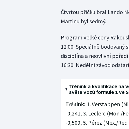
Čtvrtou příčku bral Lando N
Martinu byl sedmý.
Program Velké ceny Rakouska
12:00. Speciálně bodovaný s
disciplína a neovlivní pořad
16:30. Nedělní závod odstart
Trénink a kvalifikace na 
světa vozů formule 1 ve S
Trénink:
1. Verstappen (Niz
-0,241, 3. Leclerc (Mon./Fe
-0,509, 5. Pérez (Mex./Red 