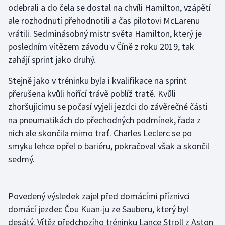
odebrali a do čela se dostal na chvíli Hamilton, vzápětí
ale rozhodnutí přehodnotili a čas pilotovi McLarenu
Gymnastika
vrátili. Sedminásobný mistr světa Hamilton, který je
posledním vítězem závodu v Číně z roku 2019, tak
Házená
zahájí sprint jako druhý.
Jezdectví
Stejně jako v tréninku byla i kvalifikace na sprint
přerušena kvůli hořící trávě poblíž tratě. Kvůli
Judo
zhoršujícímu se počasí vyjeli jezdci do závěrečné části
na pneumatikách do přechodných podmínek, řada z
Krasobruslení
nich ale skončila mimo trať. Charles Leclerc se po
Lezení
smyku lehce opřel o bariéru, pokračoval však a skončil
sedmý.
Lyže a snowboard
Moderní pětiboj
Povedený výsledek zajel před domácími příznivci
domácí jezdec Čou Kuan-jü ze Sauberu, který byl
Motorsport
desátý. Vítěz předchozího tréninku Lance Stroll z Aston