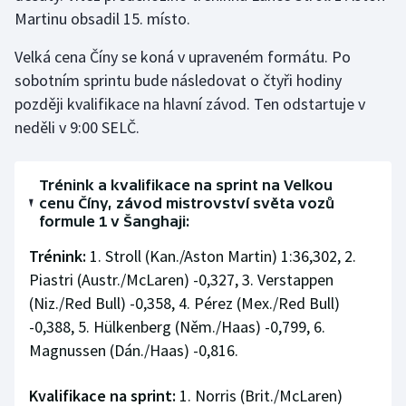
Martinu obsadil 15. místo.
Olympijské hry
Velká cena Číny se koná v upraveném formátu. Po
Parasport
sobotním sprintu bude následovat o čtyři hodiny
později kvalifikace na hlavní závod. Ten odstartuje v
Plavání
neděli v 9:00 SELČ.
Plážový volejbal
Trénink a kvalifikace na sprint na Velkou
Ragby
cenu Číny, závod mistrovství světa vozů
formule 1 v Šanghaji:
Rychlobruslení
Trénink:
1. Stroll (Kan./Aston Martin) 1:36,302, 2.
Piastri (Austr./McLaren) -0,327, 3. Verstappen
Rychlostní kanoistika
(Niz./Red Bull) -0,358, 4. Pérez (Mex./Red Bull)
-0,388, 5. Hülkenberg (Něm./Haas) -0,799, 6.
Short track
Magnussen (Dán./Haas) -0,816.
Sportovní střelba
Kvalifikace na sprint:
1. Norris (Brit./McLaren)