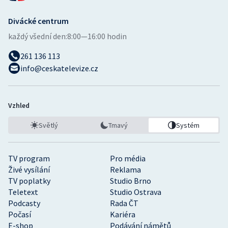
Divácké centrum
každý všední den:
8:00—16:00 hodin
261 136 113
info@ceskatelevize.cz
Vzhled
Světlý
Tmavý
Systém
TV program
Pro média
Živé vysílání
Reklama
TV poplatky
Studio Brno
Teletext
Studio Ostrava
Podcasty
Rada ČT
Počasí
Kariéra
E-shop
Podávání námětů