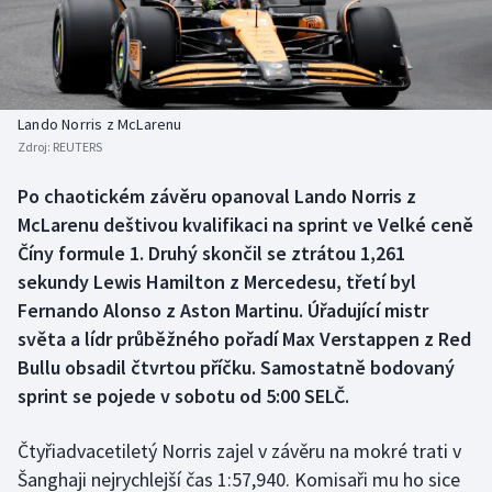
Baseball a softbal
Soutěže
Basketbal
Historické návraty
Biatlon
Aplikace ČT sport
Lando Norris z McLarenu
Zdroj:
REUTERS
Boby a skeleton
AZ kvíz
Po chaotickém závěru opanoval Lando Norris z
McLarenu deštivou kvalifikaci na sprint ve Velké ceně
Box
Číny formule 1. Druhý skončil se ztrátou 1,261
Curling
sekundy Lewis Hamilton z Mercedesu, třetí byl
Fernando Alonso z Aston Martinu. Úřadující mistr
Dostihy
světa a lídr průběžného pořadí Max Verstappen z Red
Bullu obsadil čtvrtou příčku. Samostatně bodovaný
Florbal
sprint se pojede v sobotu od 5:00 SELČ.
Futsal
Čtyřiadvacetiletý Norris zajel v závěru na mokré trati v
Šanghaji nejrychlejší čas 1:57,940. Komisaři mu ho sice
Golf