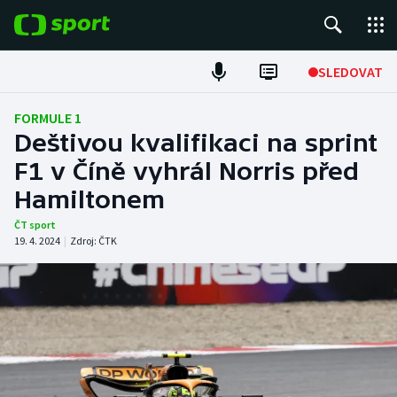
POPULÁRNÍ
SLEDOVAT
Fotbal
FORMULE 1
Deštivou kvalifikaci na sprint
Hokej
F1 v Číně vyhrál Norris před
Hamiltonem
Tenis
ČT sport
Atletika
19. 4. 2024
|
Zdroj:
ČTK
Cyklistika
DALŠÍ SPORTY
Americký fotbal
NEPŘEHLÉDNĚTE