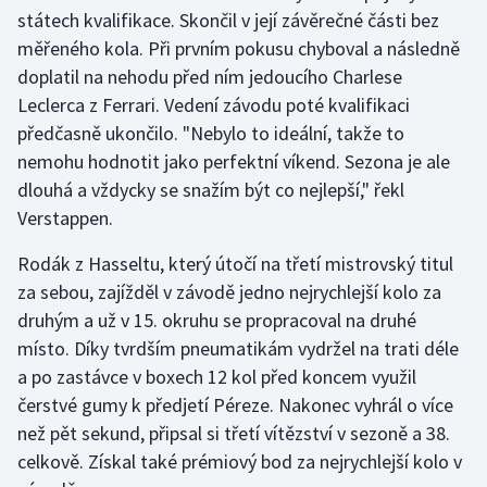
státech kvalifikace. Skončil v její závěrečné části bez
Olympijské hry
měřeného kola. Při prvním pokusu chyboval a následně
doplatil na nehodu před ním jedoucího Charlese
Parasport
Leclerca z Ferrari. Vedení závodu poté kvalifikaci
předčasně ukončilo. "Nebylo to ideální, takže to
Plavání
nemohu hodnotit jako perfektní víkend. Sezona je ale
dlouhá a vždycky se snažím být co nejlepší," řekl
Plážový volejbal
Verstappen.
Ragby
Rodák z Hasseltu, který útočí na třetí mistrovský titul
za sebou, zajížděl v závodě jedno nejrychlejší kolo za
Rychlobruslení
druhým a už v 15. okruhu se propracoval na druhé
Rychlostní kanoistika
místo. Díky tvrdším pneumatikám vydržel na trati déle
a po zastávce v boxech 12 kol před koncem využil
Short track
čerstvé gumy k předjetí Péreze. Nakonec vyhrál o více
než pět sekund, připsal si třetí vítězství v sezoně a 38.
Sportovní střelba
celkově. Získal také prémiový bod za nejrychlejší kolo v