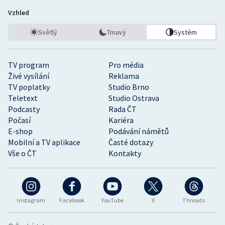
Vzhled
Světlý
Tmavý
Systém
TV program
Pro média
Živé vysílání
Reklama
TV poplatky
Studio Brno
Teletext
Studio Ostrava
Podcasty
Rada ČT
Počasí
Kariéra
E-shop
Podávání námětů
Mobilní a TV aplikace
Časté dotazy
Vše o ČT
Kontakty
Instagram
Facebook
YouTube
X
Threads