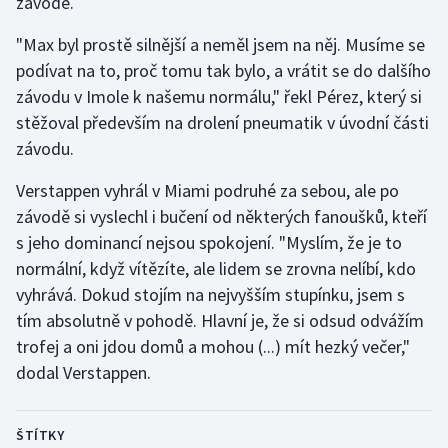
závodě.
Stolní tenis
"Max byl prostě silnější a neměl jsem na něj. Musíme se
Triatlon
podívat na to, proč tomu tak bylo, a vrátit se do dalšího
závodu v Imole k našemu normálu," řekl Pérez, který si
Veslování
stěžoval především na drolení pneumatik v úvodní části
závodu.
Vodní slalom
Verstappen vyhrál v Miami podruhé za sebou, ale po
Volejbal
závodě si vyslechl i bučení od některých fanoušků, kteří
s jeho dominancí nejsou spokojení. "Myslím, že je to
Ostatní
normální, když vítězíte, ale lidem se zrovna nelíbí, kdo
vyhrává. Dokud stojím na nejvyšším stupínku, jsem s
tím absolutně v pohodě. Hlavní je, že si odsud odvážím
trofej a oni jdou domů a mohou (...) mít hezký večer,"
dodal Verstappen.
ŠTÍTKY