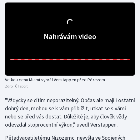
Gymnastika
Házená
Nahrávám video
Jezdectví
Judo
Krasobruslení
Velkou cenu Miami vyhrál Verstappen před Pérezem
Zdroj:
ČT sport
Lezení
"Vždycky se cítím neporazitelný. Občas ale mají i ostatní
Lyže a snowboard
dobrý den, mohou se k vám přiblížit, utkat se s vámi
nebo se před vás dostat. Důležité je, aby člověk vždy
Moderní pětiboj
odevzdal stoprocentní výkon," uvedl Verstappen.
Motorsport
Pětadvacetiletému Nizozemci nevyšla ve Spojených