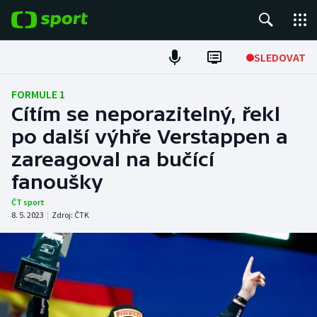
POPULÁRNÍ
SLEDOVAT
Fotbal
FORMULE 1
Cítím se neporazitelný, řekl
Hokej
po další výhře Verstappen a
zareagoval na bučící
Tenis
fanoušky
Atletika
ČT sport
8. 5. 2023
|
Zdroj:
ČTK
Cyklistika
DALŠÍ SPORTY
Americký fotbal
NEPŘEHLÉDNĚTE