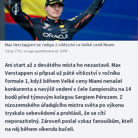
Baseball a softbal
Soutěže
Basketbal
Historické návraty
Biatlon
Aplikace ČT sport
Max Verstappen se raduje z vítězství ve Velké ceně Miami
Boby a skeleton
AZ kvíz
Zdroj:
ČTK / imago sportfotodienst / DPPI
Box
Ani start až z devátého místa ho nezastavil. Max
Verstappen si připsal už páté vítězství v ročníku
Curling
formule 1, když během Velké ceny Miami nenašel
konkurenta a navýšil vedení v čele šampionátu na 14
Dostihy
bodů před týmovým kolegou Sergiem Pérezem. Z
nizozemského úřadujícího mistra světa po výkonu
Florbal
tryskalo sebevědomí a prohlásil, že se cítí
neporazitelný. Zároveň poslal vzkaz fanouškům, kteří
Futsal
na něj během víkendu bučeli.
Golf