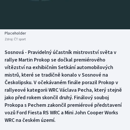
Baseball a softbal
Soutěže
Basketbal
Historické návraty
Biatlon
Aplikace ČT sport
Placeholder
Zdroj:
ČT sport
Boby a skeleton
AZ kvíz
Sosnová - Pravidelný účastník mistrovství světa v
rallye Martin Prokop se dočkal premiérového
Box
vítězství na exhibičním Setkání automobilových
Curling
mistrů, které se tradičně konalo v Sosnové na
Českolipsku. V očekávaném finále porazil Prokop v
Dostihy
rallyeové kategorii WRC Václava Pecha, který stejně
jako před rokem skončil druhý. Finálový souboj
Florbal
Prokopa s Pechem zakončil premiérové představení
vozů Ford Fiesta RS WRC a Mini John Cooper Works
Futsal
WRC na českém území.
Golf