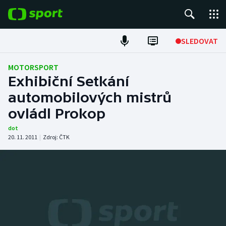
POPULÁRNÍ
SLEDOVAT
Fotbal
MOTORSPORT
Exhibiční Setkání
Hokej
automobilových mistrů
ovládl Prokop
Tenis
dot
Atletika
20. 11. 2011
|
Zdroj:
ČTK
Cyklistika
DALŠÍ SPORTY
Americký fotbal
NEPŘEHLÉDNĚTE