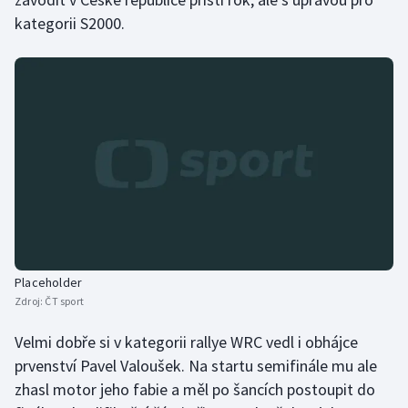
kategorii S2000.
Olympijské hry
Parasport
Plavání
Plážový volejbal
Ragby
Rychlobruslení
Placeholder
Rychlostní kanoistika
Zdroj:
ČT sport
Short track
Velmi dobře si v kategorii rallye WRC vedl i obhájce
prvenství Pavel Valoušek. Na startu semifinále mu ale
Sportovní střelba
zhasl motor jeho fabie a měl po šancích postoupit do