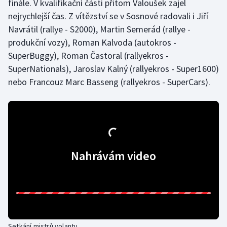
finále. V kvalifikační části přitom Valoušek zajel
Stolní tenis
nejrychlejší čas. Z vítězství se v Sosnové radovali i Jiří
Navrátil (rallye - S2000), Martin Semerád (rallye -
Triatlon
produkční vozy), Roman Kalvoda (autokros -
SuperBuggy), Roman Častoral (rallyekros -
Veslování
SuperNationals), Jaroslav Kalný (rallyekros - Super1600)
Vodní slalom
nebo Francouz Marc Basseng (rallyekros - SuperCars).
Volejbal
Ostatní
Nahrávám video
Setkání mistrů volantu