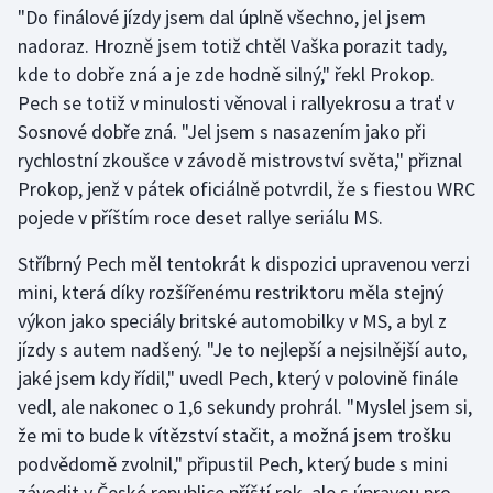
"Do finálové jízdy jsem dal úplně všechno, jel jsem
nadoraz. Hrozně jsem totiž chtěl Vaška porazit tady,
Gymnastika
kde to dobře zná a je zde hodně silný," řekl Prokop.
Pech se totiž v minulosti věnoval i rallyekrosu a trať v
Házená
Sosnové dobře zná. "Jel jsem s nasazením jako při
Jezdectví
rychlostní zkoušce v závodě mistrovství světa," přiznal
Prokop, jenž v pátek oficiálně potvrdil, že s fiestou WRC
Judo
pojede v příštím roce deset rallye seriálu MS.
Stříbrný Pech měl tentokrát k dispozici upravenou verzi
Krasobruslení
mini, která díky rozšířenému restriktoru měla stejný
Lezení
výkon jako speciály britské automobilky v MS, a byl z
jízdy s autem nadšený. "Je to nejlepší a nejsilnější auto,
Lyže a snowboard
jaké jsem kdy řídil," uvedl Pech, který v polovině finále
vedl, ale nakonec o 1,6 sekundy prohrál. "Myslel jsem si,
Moderní pětiboj
že mi to bude k vítězství stačit, a možná jsem trošku
podvědomě zvolnil," připustil Pech, který bude s mini
Motorsport
závodit v České republice příští rok, ale s úpravou pro