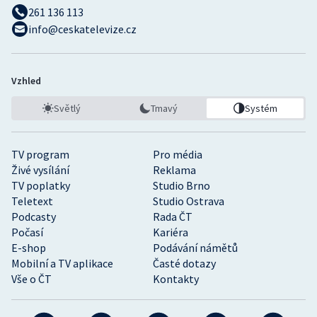
261 136 113
info@ceskatelevize.cz
Vzhled
Světlý
Tmavý
Systém
TV program
Pro média
Živé vysílání
Reklama
TV poplatky
Studio Brno
Teletext
Studio Ostrava
Podcasty
Rada ČT
Počasí
Kariéra
E-shop
Podávání námětů
Mobilní a TV aplikace
Časté dotazy
Vše o ČT
Kontakty