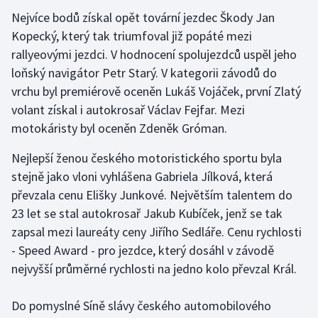
Nejvíce bodů získal opět tovární jezdec Škody Jan
Gymnastika
Kopecký, který tak triumfoval již popáté mezi
rallyeovými jezdci. V hodnocení spolujezdců uspěl jeho
Házená
loňský navigátor Petr Starý. V kategorii závodů do
vrchu byl premiérově oceněn Lukáš Vojáček, první Zlatý
Jezdectví
volant získal i autokrosař Václav Fejfar. Mezi
motokáristy byl oceněn Zdeněk Gróman.
Judo
Nejlepší ženou českého motoristického sportu byla
Krasobruslení
stejně jako vloni vyhlášena Gabriela Jílková, která
převzala cenu Elišky Junkové. Největším talentem do
Lezení
23 let se stal autokrosař Jakub Kubíček, jenž se tak
zapsal mezi laureáty ceny Jiřího Sedláře. Cenu rychlosti
Lyže a snowboard
- Speed Award - pro jezdce, který dosáhl v závodě
nejvyšší průměrné rychlosti na jedno kolo převzal Král.
Moderní pětiboj
Do pomyslné Síně slávy českého automobilového
Motorsport