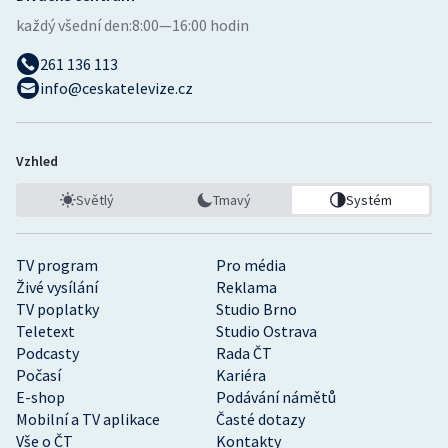
každý všední den:
8:00—16:00 hodin
261 136 113
info@ceskatelevize.cz
Vzhled
Světlý
Tmavý
Systém
TV program
Pro média
Živé vysílání
Reklama
TV poplatky
Studio Brno
Teletext
Studio Ostrava
Podcasty
Rada ČT
Počasí
Kariéra
E-shop
Podávání námětů
Mobilní a TV aplikace
Časté dotazy
Vše o ČT
Kontakty