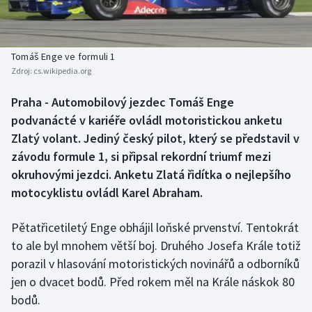
Baseball a softbal
Soutěže
Basketbal
Historické návraty
Tomáš Enge ve formuli 1
Zdroj:
cs.wikipedia.org
Biatlon
Aplikace ČT sport
Praha - Automobilový jezdec Tomáš Enge
Boby a skeleton
AZ kvíz
podvanácté v kariéře ovládl motoristickou anketu
Zlatý volant. Jediný český pilot, který se představil v
Box
závodu formule 1, si připsal rekordní triumf mezi
okruhovými jezdci. Anketu Zlatá řidítka o nejlepšího
Curling
motocyklistu ovládl Karel Abraham.
Dostihy
Pětatřicetiletý Enge obhájil loňské prvenství. Tentokrát
Florbal
to ale byl mnohem větší boj. Druhého Josefa Krále totiž
porazil v hlasování motoristických novinářů a odborníků
Futsal
jen o dvacet bodů. Před rokem měl na Krále náskok 80
bodů.
Golf