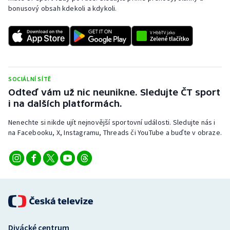
Stolní tenis
bonusový obsah kdekoli a kdykoli.
Triatlon
Veslování
SOCIÁLNÍ SÍTĚ
Vodní slalom
Odteď vám už nic neunikne. Sledujte ČT sport
i na dalších platformách.
Volejbal
Nenechte si nikde ujít nejnovější sportovní události. Sledujte nás i
Ostatní
na Facebooku, X, Instagramu, Threads či YouTube a buďte v obraze.
Divácké centrum