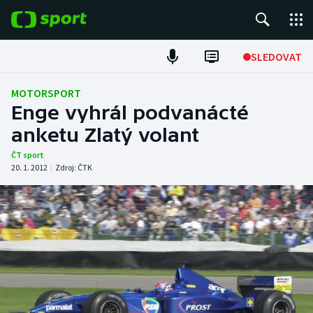
POPULÁRNÍ
SLEDOVAT
Fotbal
MOTORSPORT
Enge vyhrál podvanácté
Hokej
anketu Zlatý volant
Tenis
ČT sport
20. 1. 2012
|
Zdroj:
ČTK
Atletika
Cyklistika
DALŠÍ SPORTY
Americký fotbal
NEPŘEHLÉDNĚTE