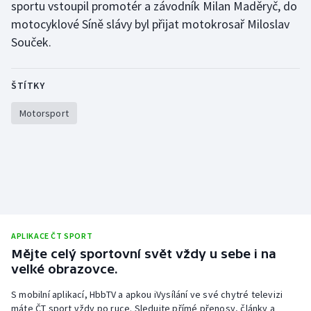
sportu vstoupil promotér a závodník Milan Maděryč, do
Olympijské hry
motocyklové Síně slávy byl přijat motokrosař Miloslav
Souček.
Parasport
ŠTÍTKY
Plavání
Motorsport
Plážový volejbal
Ragby
Rychlobruslení
Rychlostní kanoistika
APLIKACE ČT SPORT
Mějte celý sportovní svět vždy u sebe i na
Short track
velké obrazovce.
Sportovní střelba
S mobilní aplikací, HbbTV a apkou iVysílání ve své chytré televizi
máte ČT sport vždy po ruce. Sledujte přímé přenosy, články a