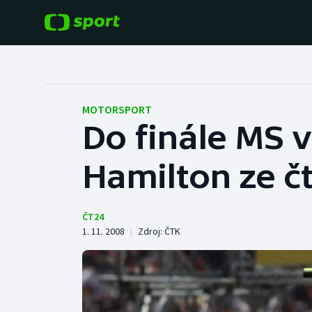
POPULÁRNÍ
DALŠÍ SPORTY
Fotbal
Americký fotbal
MOTORSPORT
Do finále MS v
Hokej
Baseball a softbal
Hamilton ze č
Tenis
Basketbal
Atletika
Biatlon
ČT24
1. 11. 2008
|
Zdroj:
ČTK
Cyklistika
Boby a skeleton
Box