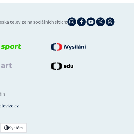
eská televize na sociálních sítích:
din
levize.cz
Systém