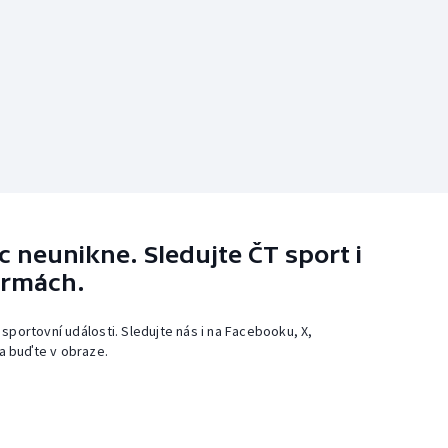
 neunikne. Sledujte ČT sport i
ormách.
 sportovní události. Sledujte nás i na Facebooku, X,
a buďte v obraze.