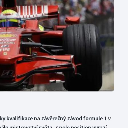
Moderní pětiboj
Triatlon
Motorsport
Veslování
Olympijské hry
Vodní slalom
Parasport
Volejbal
Plavání
Ostatní
Plážový volejbal
dky kvalifikace na závěrečný závod formule 1 v
inále mistrovství světa. Z pole position vyrazí