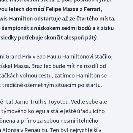
vou letech domácí Felipe Massa z Ferrari,
wis Hamilton odstartuje až ze čtvrtého místa.
e šampionát s náskokem sedmi bodů a k zisku
ýsledky potřebuje skončit alespoň pátý.
lní Grand Prix v Sao Paulu Hamiltonovi stačilo,
ískal Massa. Brazilec bude mít na rozdíl od
táčkách volnou cestu, zatímco Hamilton se
t tradičně ošemetným situacím po startu.
Ital Jarno Trulli s Toyotou. Vedle sebe ale
týmového kolegu a stále ještě úřadujícího
önena a přímo za sebou nesmiřitelného
Alonsa v Renaultu. Ten byl nejrychlejší v