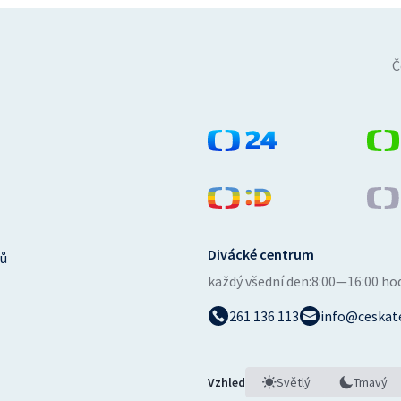
Č
Divácké centrum
ů
každý všední den:
8:00—16:00 ho
261 136 113
info@ceskate
Vzhled
Světlý
Tmavý