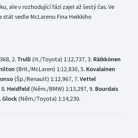
 ale v rozhodující fázi zajel až šestý čas. Ve
ta stát vedle McLarenu Fina Heikkiho
,368, 2.
Trulli
(It./Toyota) 1:12,737, 3.
Räikkönen
ilton
(Brit./McLaren) 1:12,830, 5.
Kovalainen
lonso
(Šp./Renault) 1:12,967, 7.
Vettel
 8.
Heidfeld
(Něm./BMW) 1:13,297, 9.
Bourdais
.
Glock
(Něm./Toyota) 1:14,230.