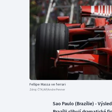
Curling
Dostihy
Florbal
Futsal
Golf
Gymnastika
Fellipe Massa ve ferrari
Zdroj:
ČTK/AP/Andre Penner
Sao Paulo (Brazílie) - Výsle
Brazílii slibují dramatické f