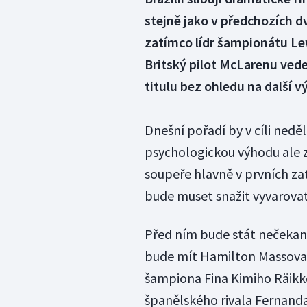
stejně jako v předchozích d
zatímco lídr šampionátu Le
Britský pilot McLarenu ved
titulu bez ohledu na další v
Dnešní pořadí by v cíli nedě
psychologickou výhodu ale z
soupeře hlavně v prvních za
bude muset snažit vyvarova
Před ním bude stát nečekaně 
bude mít Hamilton Massova 
šampiona Fina Kimiho Räikk
španělského rivala Fernanda 