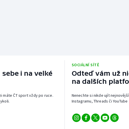
SOCIÁLNÍ SÍTĚ
 sebe i na velké
Odteď vám už nic
na dalších platf
izi máte ČT sport vždy po ruce.
Nenechte si nikde ujít nejnovější
ykoli.
Instagramu, Threads či YouTube 