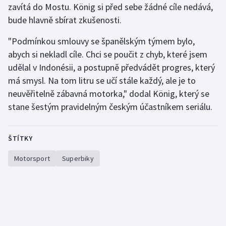
zavítá do Mostu. König si před sebe žádné cíle nedává,
Stolní tenis
bude hlavně sbírat zkušenosti.
Triatlon
"Podmínkou smlouvy se španělským týmem bylo,
abych si nekladl cíle. Chci se poučit z chyb, které jsem
Veslování
udělal v Indonésii, a postupně předvádět progres, který
má smysl. Na tom litru se učí stále každý, ale je to
Vodní slalom
neuvěřitelně zábavná motorka," dodal König, který se
Volejbal
stane šestým pravidelným českým účastníkem seriálu.
Ostatní
ŠTÍTKY
Motorsport
Superbiky