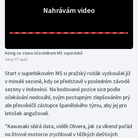
Nahrávám video
Gymnastika
Házená
Jezdectví
König se stane účastníkem MS superbiků
Judo
Zdroj:
ČT sport
Start v superbikovém MS si pražský rodák vyzkoušel již
Krasobruslení
v minulé sezoně, kdy se představil v posledním závodě
Lezení
sezony v Indonésii. Na bodované pozice sice podle
očekávání nedosáhl, svým postupným zlepšováním prý
Lyže a snowboard
ale přesvědčil zástupce španělského týmu, aby jej pro
letošek angažovali.
Moderní pětiboj
"Kawasaki sbírá data, viděli Olivera, jak za víkend pořád
Motorsport
na litrové motorce zrychloval v těžkých deštivých