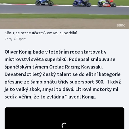
Baseball a softbal
Soutěže
Basketbal
Historické návraty
Biatlon
Aplikace ČT sport
König se stane účastníkem MS superbiků
Zdroj:
ČT sport
Boby a skeleton
AZ kvíz
Oliver König bude v letošním roce startovat v
mistrovství světa superbiků. Podepsal smlouvu se
Box
španělským týmem Orelac Racing Kawasaki.
Curling
Devatenáctiletý český talent se do elitní kategorie
přesune ze šampionátu třídy supersport 300. "I když
Dostihy
je to velký skok, smysl to dává. Litrové motorky mi
sedí a věřím, že to zvládnu," uvedl König.
Florbal
Futsal
Golf