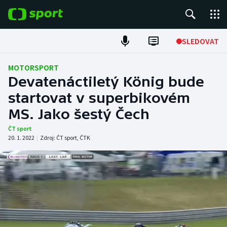
POPULÁRNÍ
SLEDOVAT
Fotbal
MOTORSPORT
Devatenáctiletý König bude
Hokej
startovat v superbikovém
MS. Jako šestý Čech
Tenis
ČT sport
Atletika
20. 1. 2022
|
Zdroj:
ČT sport
,
ČTK
Cyklistika
DALŠÍ SPORTY
Americký fotbal
NEPŘEHLÉDNĚTE