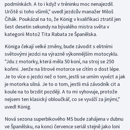
podmínkách. A to i když v tréninku moc nenajezdil.
Olympijské hry
Určitě si toho všimli," uvedl jezdcův manažer Miloš
Čihák. Poukázal na to, že König v kvalifikaci ztratil jen
Parasport
šest desetin sekundy na bývalého mistra světa v
kategorii Moto2 Tita Rabata ze Španělska.
Plavání
Königa čekají velké změny, bude závodit s elitními
Plážový volejbal
světovými jezdci na výrazně výkonnějším motocyklu.
"Jdu z motorky, která měla 50 koní, na stroj se 250
Ragby
koňmi. Jenže na litrové motorce se cítím o dost lépe.
Je to více o jezdci než o tom, jestli se umím vyvézt a jak
Rychlobruslení
je motorka silná. Je to o tom, jestli má závodník cit a
koule na to brzdit později. A to mi vyhovuje, protože
Rychlostní kanoistika
nejsem ten klasický obloučkář, co se vyváží za jinými,"
uvedl König.
Short track
Nová sezona superbikového MS bude zahájena v dubnu
Sportovní střelba
ve Španělsku, na konci července seriál stejně jako loni