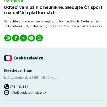
SOCIÁLNÍ SÍTĚ
Odteď vám už nic neunikne. Sledujte ČT sport
i na dalších platformách.
Nenechte si nikde ujít nejnovější sportovní události. Sledujte nás i
na Facebooku, X, Instagramu, Threads či YouTube a buďte v obraze.
Divácké centrum
každý všední den:
8:00—16:00 hodin
261 136 113
info@ceskatelevize.cz