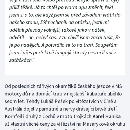
příliš těžké. Já to chtěl po warm upu změnit, řekl
jsem si o to, ale když jsem se před závodem vrátil do
našeho stanu, šéfmechanik na otázku, jestli mi
udělali převody volnější, takové jako v pátek,
odvětil – ne, nebyl čas. V tu chvíli jsem začal tušit, že
je po nadějích. A potvrdilo se to na trati. Soupeřům
jsem i přes perfektně fungující brzdy nestačil ani v
zatáčkách."
Od posledních zářivých okamžiků českého jezdce v MS
motocyklů na domácí trati v nejslabší kubatuře uběhlo
sedm let. Tehdy Lukáš Pešek po vítězstvích v Číně a
Austrálii dojel v památné a nervy drásající bitvě třetí.
Kornfeil i druhý z Čechů v moto trojkách
Karel Hanika
už vlastní věcné ceny za vítězství na Masarykově okruhu