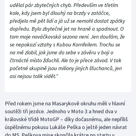
udělal pár zbytečných chyb. Především ve třetím
kole, kdy jsem byl dlouhý na brzdy v zatáčce,
předjelo mě pět lidí a já už se nemohl dostat zpátky
dopředu. Bylo zbytečné jet na hraně a spadnout. O
tom moje nováčkovská sezona není. Jen doufám, že
se nepokazí vztahy s Kubou Kornfeilem. Trochu se
na mě zlobil, jak jsme do sebe v závěru v boji o
čtrnácté místo žďuchli. Ale to je přece závod. V tak
početné skupině jsou miliony jiných šťuchanců, jen
asi nejsou tolik vidět."
Před rokem jsme na Masarykově okruhu měli v hlavní
soutěži tři jezdce. Jednoho v Moto 3 a hned dva v
královské třídě MotoGP – díky dočasnému, ale nepříliš
úspěšnému pokusu Lukáše Peška o ještě jeden návrat
do MS. Peškova mise skončila krátce po startu v