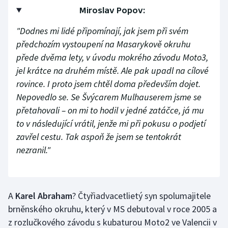
Miroslav Popov:
"Dodnes mi lidé připomínají, jak jsem při svém
předchozím vystoupení na Masarykově okruhu
přede dvěma lety, v úvodu mokrého závodu Moto3,
jel krátce na druhém místě. Ale pak upadl na cílové
rovince. I proto jsem chtěl doma především dojet.
Nepovedlo se. Se Švýcarem Mulhauserem jsme se
přetahovali – on mi to hodil v jedné zatáčce, já mu
to v následující vrátil, jenže mi při pokusu o podjetí
zavřel cestu. Tak aspoň že jsem se tentokrát
nezranil."
A
Karel Abraham
? Čtyřiadvacetlietý syn spolumajitele
brněnského okruhu, který v MS debutoval v roce 2005 a
z rozlučkového závodu s kubaturou Moto2 ve Valencii v