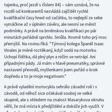
tajenku, proč jezdí s číslem 84) – sám uznává, že na
Olympijské hry
rozdíl od konkurentů nezvládá zajíždět rychlé
kvalifikační časy hned od začátku, to nejlepší ze sebe
Parasport
vymáčkne až v úplném závěru, ale nesmí se měnit
podmínky. A právě na brněnskou kvalifikaci po pár
Plavání
minutách pořádně sprchlo. Smůla. Kromě toho prý moc
přemýšlí. Na rovinu říká: "Týmový kolega Španěl Isaac
Plážový volejbal
Vinales je méně roztěkaný, když sedá na motorku.
Ragby
Uchopí řídítka, dá plný plyn a ničím se netrápí. Ani
případnými pády. Já mám v hlavě pneumatiky, správné
Rychlobruslení
nastavení převodů, myšlenkami jsem pořád o krok
dopředu a to je moje negativum."
Rychlostní kanoistika
A právě vyladění motocyklu sehrálo zásadní roli i v
Short track
závodě, od něhož sice očekával souboj ve velké
skupině, ale s ohledem na znalost Masarykova okruhu
Sportovní střelba
věřil, že zná místa k předjíždění a dokáže jich využít. V