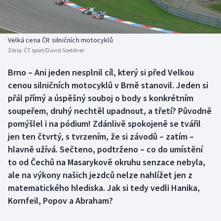
Baseball a softbal
Soutěže
Basketbal
Historické návraty
Velká cena ČR silničních motocyklů
Zdroj:
ČT sport/David Soeldner
Biatlon
Aplikace ČT sport
Brno – Ani jeden nesplnil cíl, který si před Velkou
Boby a skeleton
AZ kvíz
cenou silničních motocyklů v Brně stanovil. Jeden si
přál přímý a úspěšný souboj o body s konkrétním
Box
soupeřem, druhý nechtěl upadnout, a třetí? Původně
pomýšlel i na pódium! Zdánlivě spokojeně se tvářil
Curling
jen ten čtvrtý, s tvrzením, že si závodů – zatím –
hlavně užívá. Sečteno, podtrženo – co do umístění
Dostihy
to od Čechů na Masarykově okruhu senzace nebyla,
Florbal
ale na výkony našich jezdců nelze nahlížet jen z
matematického hlediska. Jak si tedy vedli Hanika,
Futsal
Kornfeil, Popov a Abraham?
Golf