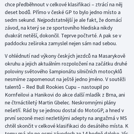
chce předběhnout v celkové klasifikaci – ztrácí na něj
deset bodů. Přímo v české GP to bylo jedno místo a
sedm sekund. Nejpodstatnější je ale fakt, že domácí
závod, na který se ze sportovního hlediska nikdy
dvakrát netěší, dokončil. Teprve počtvrté. A pak se v
paddocku zeširoka zamyslel nejen sám nad sebou.
V ohlédnutí nad výkony českých jezdců na Masarykově
okruhu a jejich aktuálním rozpoložení na začátku druhé
poloviny světového šampionátu silničních motocyklů
nesmíme zapomenout na ještě jedno jméno. V soutěži
talentů – Red Bull Rookies Cupu – nastoupil po
Kornfeilovi a Hanikovi do akce další mladík z Brna, ani
ne čtrnáctiletý Martin Gbelec. Neskromnými plány
nešetří. Rád by se jednou dostal do MotoGP, a hned v
první sezoně mezi nezletilými adepty na angažmá v MS
chtěl skončit v celkové klasifikaci do desátého místa. K
tomu má ale po osmi závodech ze 14 hodně daleko. Víc