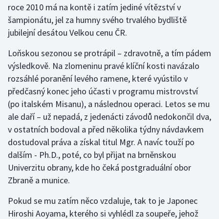
roce 2010 má na kontě i zatím jediné vítězství v
šampionátu, jel za humny svého trvalého bydliště
jubilejní desátou Velkou cenu ČR.
Loňskou sezonou se protrápil – zdravotně, a tím pádem
výsledkově. Na zlomeninu pravé klíční kosti navázalo
rozsáhlé poranění levého ramene, které vyústilo v
předčasný konec jeho účasti v programu mistrovství
(po italském Misanu), a následnou operaci. Letos se mu
ale daří – už nepadá, z jedenácti závodů nedokončil dva,
v ostatních bodoval a před několika týdny návdavkem
dostudoval práva a získal titul Mgr. A navíc touží po
dalším - Ph.D., poté, co byl přijat na brněnskou
Univerzitu obrany, kde ho čeká postgraduální obor
Zbraně a munice.
Pokud se mu zatím něco vzdaluje, tak to je Japonec
Hiroshi Aoyama, kterého si vyhlédl za soupeře, jehož