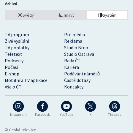
Vzhled
Světlý
Tmavý
Systém
TV program
Pro média
Živé vysílání
Reklama
TV poplatky
Studio Brno
Teletext
Studio Ostrava
Podcasty
Rada ČT
Počasí
Kariéra
E-shop
Podávání námětů
Mobilní a TV aplikace
Časté dotazy
Vše o ČT
Kontakty
Instagram
Facebook
YouTube
X
Threads
© Česká televize