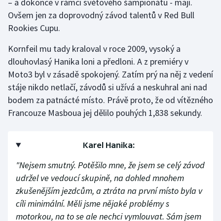
– a dokonce v rámci světového šampionátu - mají.
Ovšem jen za doprovodný závod talentů v Red Bull
Rookies Cupu.
Kornfeil mu tady kraloval v roce 2009, vysoký a
dlouhovlasý Hanika loni a předloni. A z premiéry v
Moto3 byl v zásadě spokojený. Zatím prý na něj z vedení
stáje nikdo netlačí, závodů si užívá a neskuhral ani nad
bodem za patnácté místo. Právě proto, že od vítězného
Francouze Masboua jej dělilo pouhých 1,838 sekundy.
Karel Hanika:
"Nejsem smutný. Potěšilo mne, že jsem se celý závod
udržel ve vedoucí skupině, na dohled mnohem
zkušenějším jezdcům, a ztráta na první místo byla v
cíli minimální. Měli jsme nějaké problémy s
motorkou, na to se ale nechci vymlouvat. Sám jsem