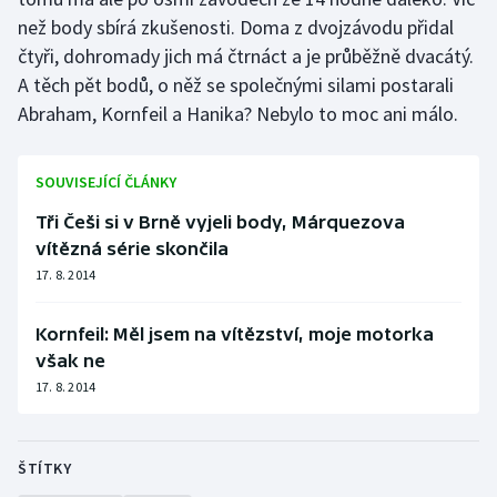
než body sbírá zkušenosti. Doma z dvojzávodu přidal
čtyři, dohromady jich má čtrnáct a je průběžně dvacátý.
A těch pět bodů, o něž se společnými silami postarali
Abraham, Kornfeil a Hanika? Nebylo to moc ani málo.
SOUVISEJÍCÍ ČLÁNKY
Tři Češi si v Brně vyjeli body, Márquezova
vítězná série skončila
17. 8. 2014
Kornfeil: Měl jsem na vítězství, moje motorka
však ne
17. 8. 2014
ŠTÍTKY