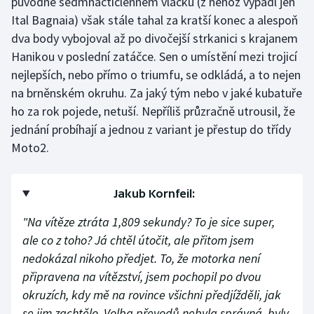
původně sedmnáctičlenném vláčku (z něhož vypadl jen
Stolní tenis
Ital Bagnaia) však stále tahal za kratší konec a alespoň
dva body vybojoval až po divočejší strkanici s krajanem
Triatlon
Hanikou v poslední zatáčce. Sen o umístění mezi trojicí
nejlepších, nebo přímo o triumfu, se odkládá, a to nejen
Veslování
na brněnském okruhu. Za jaký tým nebo v jaké kubatuře
ho za rok pojede, netuší. Nepříliš průzračně utrousil, že
Vodní slalom
jednání probíhají a jednou z variant je přestup do třídy
Volejbal
Moto2.
Ostatní
Jakub Kornfeil:
"Na vítěze ztráta 1,809 sekundy? To je sice super,
ale co z toho? Já chtěl útočit, ale přitom jsem
nedokázal nikoho předjet. To, že motorka není
připravena na vítězství, jsem pochopil po dvou
okruzích, kdy mě na rovince všichni předjížděli, jak
se jim zachtělo. Volba převodů nebyla správná, byly