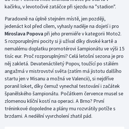
kačírku, v levotočivé zatáčce při sjezdu na "stadion".
Paradoxně na úplně stejném místě, jen později,
jedenáct kol před cílem, vyhasly naděje na dojetí i pro
Miroslava Popova
při jeho premiéře v kategorii Moto2.
S rozporuplnými pocity si ji užíval díky divoké kartě a
nemalému doplatku promotérovi šampionátu ve výši 15
tisíc eur. Proč rozporuplnými? Celá letošní sezona je pro
něj zakletá. Devatenáctiletý Popov, toužící po stálém
angažmá v mistrovství světa (zatím má jistotu dalšího
startu jen v Misanu a možná ve Valencii), si nejdříve
poranil loket, díky čemuž vynechal testování i začátek
španělského šampionátu. Počátkem července musel se
zlomenou klíční kostí na operaci. A Brno? První
tréninkové dopoledne a plány mu rozvrátily potíže s
brzdami. A nedělní vyvrcholení zhatil pád.