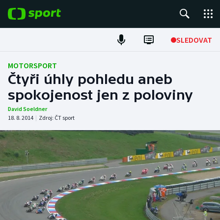
POPULÁRNÍ
SLEDOVAT
Fotbal
MOTORSPORT
Čtyři úhly pohledu aneb
Hokej
spokojenost jen z poloviny
Tenis
David Soeldner
18. 8. 2014
|
Zdroj:
ČT sport
Atletika
Cyklistika
DALŠÍ SPORTY
Americký fotbal
NEPŘEHLÉDNĚTE