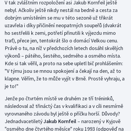
V tak zvláštním rozpoložení asi Jakub Kornfeil ještě
nebyl. Ačkoliv ještě nikdy nestál na bedně a cesta za
Gymnastika
dobrým umístěním se mu v této sezoně už třikrát
uzavřela i díky přičinění neopatrných soupeřů (dvakrát
Házená
ho sestřelili k zemi, potřetí přinutili k výjezdu mimo
trať), přece jen, tentokrát šlo o domácí Velkou cenu.
Jezdectví
Právě o tu, na níž v předchozích letech dosáhl skvělých
výkonů – pátého, šestého, sedmého a osmého místa.
Judo
Kde si tak věřil, a proto na sebe upletl bič prohlášením:
Krasobruslení
"V týmu jsou se mnou spokojení a čekají na den, až to
klapne. Věřím, že to může vyjít v Brně. Prostě vyhraju, a
Lezení
je to!"
Lyže a snowboard
Jenže po čtvrtém místě ve druhém ze tří tréninků,
následoval až třináctý čas v kvalifikaci a v cíli nesmírně
Moderní pětiboj
vyrovnaného závodu byl ještě o příčku horší. Důvody?
Jednadvacetiletý
Jakub Kornfeil
– narozený v Kyjově
Motorsport
"osmého dne čtvrtého měsíce" roku 1993 (odpověď na