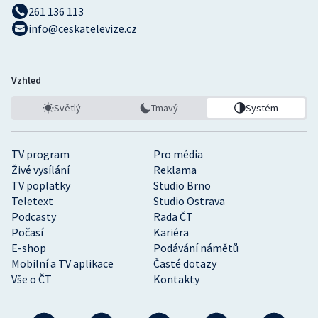
261 136 113
info@ceskatelevize.cz
Vzhled
Světlý
Tmavý
Systém
TV program
Pro média
Živé vysílání
Reklama
TV poplatky
Studio Brno
Teletext
Studio Ostrava
Podcasty
Rada ČT
Počasí
Kariéra
E-shop
Podávání námětů
Mobilní a TV aplikace
Časté dotazy
Vše o ČT
Kontakty