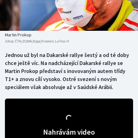
Baseball a softbal
Soutěže
Basketbal
Historické návraty
Biatlon
Aplikace ČT sport
Martin Prokop
Zdroj:
ČTK/ZUMA/Dppi/Frederic Le Floc H
Boby a skeleton
AZ kvíz
Jednou už byl na Dakarské rallye šestý a od té doby
chce ještě víc. Na nadcházející Dakarské rallye se
Box
Martin Prokop představí s inovovaným autem třídy
Curling
T1+ a znovu cílí vysoko. Ostré svezení s novým
speciálem však absolvuje až v Saúdské Arábii.
Dostihy
Florbal
Futsal
Nahrávám video
Golf