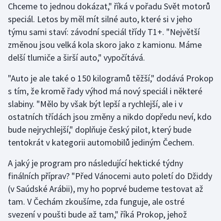
Chceme to jednou dokázat," říká v pořadu Svět motorů
Olympijské hry
speciál. Letos by měl mít silné auto, které si v jeho
týmu sami staví: závodní speciál třídy T1+. "Největší
Parasport
změnou jsou velká kola skoro jako z kamionu. Máme
delší tlumiče a širší auto," vypočítává.
Plavání
"Auto je ale také o 150 kilogramů těžší," dodává Prokop
Plážový volejbal
s tím, že kromě řady výhod má nový speciál i některé
slabiny. "Mělo by však být lepší a rychlejší, ale i v
Ragby
ostatních třídách jsou změny a nikdo dopředu neví, kdo
bude nejrychlejší," doplňuje český pilot, který bude
Rychlobruslení
tentokrát v kategorii automobilů jediným Čechem.
Rychlostní kanoistika
A jaký je program pro následující hektické týdny
finálních příprav? "Před Vánocemi auto poletí do Džiddy
Short track
(v Saúdské Arábii), my ho poprvé budeme testovat až
tam. V Čechám zkoušíme, zda funguje, ale ostré
Sportovní střelba
svezení v poušti bude až tam," říká Prokop, jehož