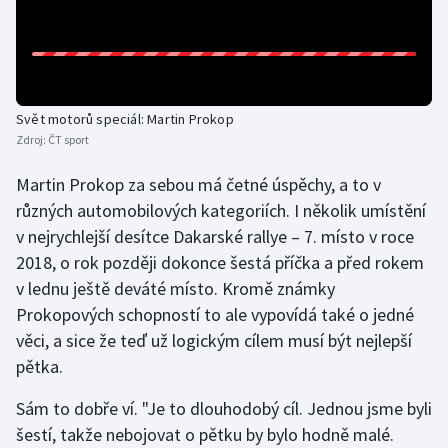
Gymnastika
Házená
Svět motorů speciál: Martin Prokop
Jezdectví
Zdroj:
ČT sport
Martin Prokop za sebou má četné úspěchy, a to v
Judo
různých automobilových kategoriích. I několik umístění
v nejrychlejší desítce Dakarské rallye – 7. místo v roce
Krasobruslení
2018, o rok později dokonce šestá příčka a před rokem
Lezení
v lednu ještě deváté místo. Kromě známky
Prokopových schopností to ale vypovídá také o jedné
Lyže a snowboard
věci, a sice že teď už logickým cílem musí být nejlepší
pětka.
Moderní pětiboj
Sám to dobře ví. "Je to dlouhodobý cíl. Jednou jsme byli
Motorsport
šestí, takže nebojovat o pětku by bylo hodně malé.