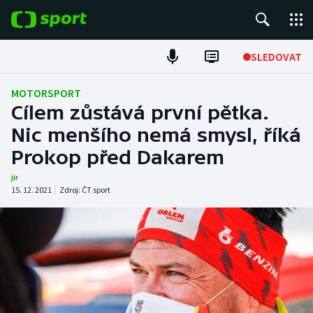
POPULÁRNÍ
SLEDOVAT
Fotbal
MOTORSPORT
Cílem zůstává první pětka.
Hokej
Nic menšího nemá smysl, říká
Prokop před Dakarem
Tenis
jir
Atletika
15. 12. 2021
|
Zdroj:
ČT sport
Cyklistika
DALŠÍ SPORTY
Americký fotbal
NEPŘEHLÉDNĚTE