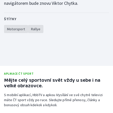
navigátorem bude znovu Viktor Chytka.
Stolní tenis
Triatlon
ŠTÍTKY
Veslování
Motorsport
Rallye
Vodní slalom
Volejbal
Ostatní
APLIKACE ČT SPORT
Mějte celý sportovní svět vždy u sebe i na
velké obrazovce.
S mobilní aplikací, HbbTV a apkou iVysílání ve své chytré televizi
máte ČT sport vždy po ruce. Sledujte přímé přenosy, články a
bonusový obsah kdekoli a kdykoli.