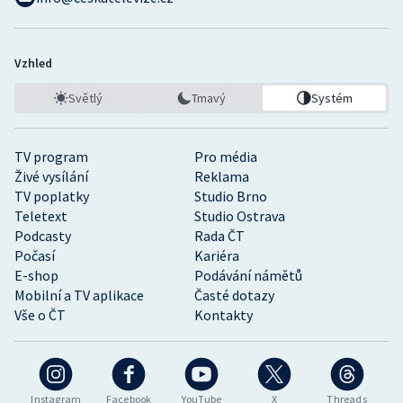
Vzhled
Světlý
Tmavý
Systém
TV program
Pro média
Živé vysílání
Reklama
TV poplatky
Studio Brno
Teletext
Studio Ostrava
Podcasty
Rada ČT
Počasí
Kariéra
E-shop
Podávání námětů
Mobilní a TV aplikace
Časté dotazy
Vše o ČT
Kontakty
Instagram
Facebook
YouTube
X
Threads