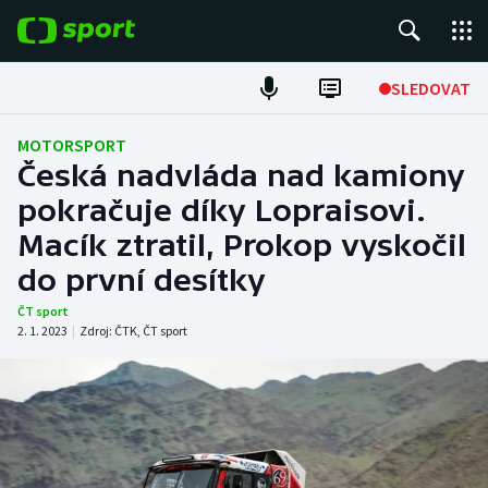
POPULÁRNÍ
SLEDOVAT
Fotbal
MOTORSPORT
Česká nadvláda nad kamiony
Hokej
pokračuje díky Lopraisovi.
Macík ztratil, Prokop vyskočil
Tenis
do první desítky
Atletika
ČT sport
2. 1. 2023
|
Zdroj:
ČTK
,
ČT sport
Cyklistika
DALŠÍ SPORTY
Americký fotbal
NEPŘEHLÉDNĚTE