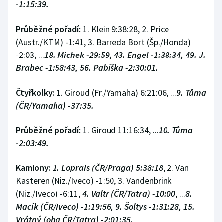
-1:15:39.
Průběžné pořadí:
1. Klein 9:38:28, 2. Price
(Austr./KTM) -1:41, 3. Barreda Bort (Šp./Honda)
-2:03, ...
18. Michek -29:59, 43. Engel -1:38:34, 49. J.
Brabec -1:58:43, 56. Pabiška -2:30:01.
Čtyřkolky:
1. Giroud (Fr./Yamaha) 6:21:06, ...
9. Tůma
(ČR/Yamaha) -37:35.
Průběžné pořadí:
1. Giroud 11:16:34, ...
10. Tůma
-2:03:49.
Kamiony:
1. Loprais (ČR/Praga) 5:38:18
, 2. Van
Kasteren (Niz./Iveco) -1:50, 3. Vandenbrink
(Niz./Iveco) -6:11,
4. Valtr (ČR/Tatra) -10:00
, ...
8.
Macík (ČR/Iveco) -1:19:56, 9. Šoltys -1:31:28, 15.
Vrátný (oba ČR/Tatra) -2:01:35.