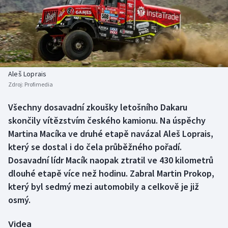
Baseball a softbal
Soutěže
Basketbal
Historické návraty
Biatlon
Aplikace ČT sport
Aleš Loprais
Boby a skeleton
AZ kvíz
Zdroj:
Profimedia
Box
Všechny dosavadní zkoušky letošního Dakaru
skončily vítězstvím českého kamionu. Na úspěchy
Curling
Martina Macíka ve druhé etapě navázal Aleš Loprais,
který se dostal i do čela průběžného pořadí.
Dostihy
Dosavadní lídr Macík naopak ztratil ve 430 kilometrů
dlouhé etapě více než hodinu. Zabral Martin Prokop,
Florbal
který byl sedmý mezi automobily a celkově je již
osmý.
Futsal
Videa
Golf