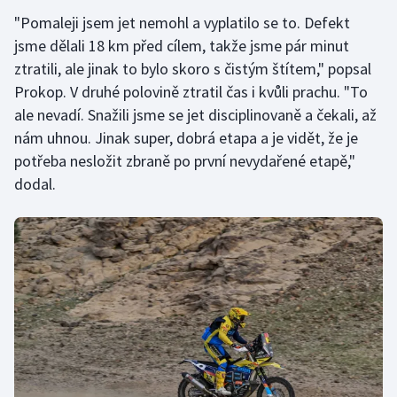
"Pomaleji jsem jet nemohl a vyplatilo se to. Defekt
jsme dělali 18 km před cílem, takže jsme pár minut
ztratili, ale jinak to bylo skoro s čistým štítem," popsal
Prokop. V druhé polovině ztratil čas i kvůli prachu. "To
ale nevadí. Snažili jsme se jet disciplinovaně a čekali, až
nám uhnou. Jinak super, dobrá etapa a je vidět, že je
potřeba nesložit zbraně po první nevydařené etapě,"
dodal.