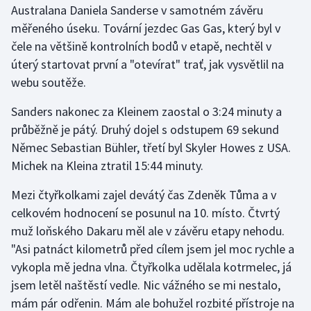
Australana Daniela Sanderse v samotném závěru
měřeného úseku. Tovární jezdec Gas Gas, který byl v
čele na většině kontrolních bodů v etapě, nechtěl v
úterý startovat první a "otevírat" trať, jak vysvětlil na
webu soutěže.
Sanders nakonec za Kleinem zaostal o 3:24 minuty a
průběžně je pátý. Druhý dojel s odstupem 69 sekund
Němec Sebastian Bühler, třetí byl Skyler Howes z USA.
Michek na Kleina ztratil 15:44 minuty.
Mezi čtyřkolkami zajel devátý čas Zdeněk Tůma a v
celkovém hodnocení se posunul na 10. místo. Čtvrtý
muž loňského Dakaru měl ale v závěru etapy nehodu.
"Asi patnáct kilometrů před cílem jsem jel moc rychle a
vykopla mě jedna vlna. Čtyřkolka udělala kotrmelec, já
jsem letěl naštěstí vedle. Nic vážného se mi nestalo,
mám pár odřenin. Mám ale bohužel rozbité přístroje na