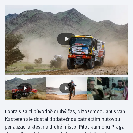
Gymnastika
Házená
Jezdectví
Judo
Krasobruslení
Lezení
Lyže a snowboard
Loprais zajel původně druhý čas, Nizozemec Janus van
Moderní pětiboj
Kasteren ale dostal dodatečnou patnáctiminutovou
penalizaci a klesl na druhé místo. Pilot kamionu Praga
Motorsport