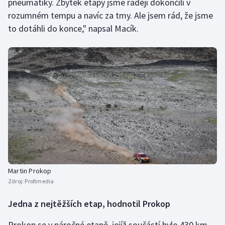
pneumatiky. Zbytek etapy jsme raději dokončili v
rozumném tempu a navíc za tmy. Ale jsem rád, že jsme
to dotáhli do konce," napsal Macík.
Martin Prokop
Zdroj:
Profimedia
Jedna z nejtěžších etap, hodnotil Prokop
Prokop se v náročné etapě, jejíž součástí bylo 430 km