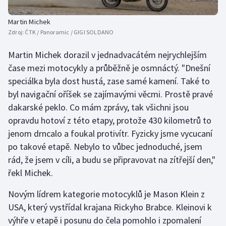
Martin Michek
Zdroj:
ČTK / Panoramic / GIGI SOLDANO
Martin Michek dorazil v jednadvacátém nejrychlejším
čase mezi motocykly a průběžně je osmnáctý. "Dnešní
speciálka byla dost hustá, zase samé kamení. Také to
byl navigační oříšek se zajímavými věcmi. Prostě pravé
dakarské peklo. Co mám zprávy, tak všichni jsou
opravdu hotoví z této etapy, protože 430 kilometrů to
jenom drncalo a foukal protivítr. Fyzicky jsme vycucaní
po takové etapě. Nebylo to vůbec jednoduché, jsem
rád, že jsem v cíli, a budu se připravovat na zítřejší den,"
řekl Michek.
Novým lídrem kategorie motocyklů je Mason Klein z
USA, který vystřídal krajana Rickyho Brabce. Kleinovi k
výhře v etapě i posunu do čela pomohlo i zpomalení