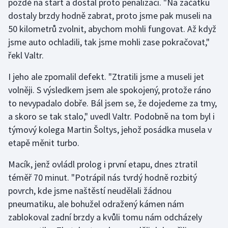
pozdě na start a dostal proto penalizaci. "Na začátku
Stolní tenis
dostaly brzdy hodně zabrat, proto jsme pak museli na
50 kilometrů zvolnit, abychom mohli fungovat. Až když
Triatlon
jsme auto ochladili, tak jsme mohli zase pokračovat,"
řekl Valtr.
Veslování
I jeho ale zpomalil defekt. "Ztratili jsme a museli jet
Vodní slalom
volněji. S výsledkem jsem ale spokojený, protože ráno
to nevypadalo dobře. Bál jsem se, že dojedeme za tmy,
Volejbal
a skoro se tak stalo," uvedl Valtr. Podobně na tom byl i
týmový kolega Martin Šoltys, jehož posádka musela v
Ostatní
etapě měnit turbo.
Macík, jenž ovládl prolog i první etapu, dnes ztratil
téměř 70 minut. "Potrápil nás tvrdý hodně rozbitý
povrch, kde jsme naštěstí neudělali žádnou
pneumatiku, ale bohužel odražený kámen nám
zablokoval zadní brzdy a kvůli tomu nám odcházely