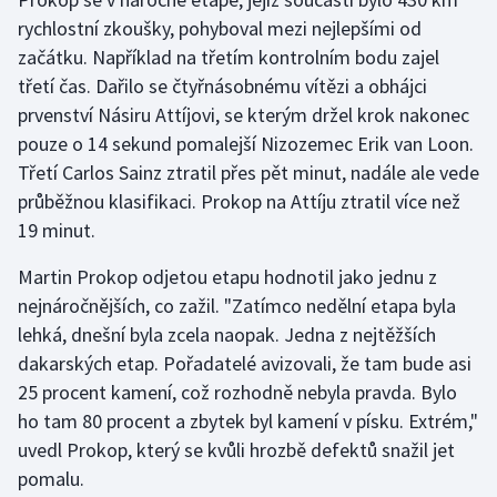
rychlostní zkoušky, pohyboval mezi nejlepšími od
začátku. Například na třetím kontrolním bodu zajel
třetí čas. Dařilo se čtyřnásobnému vítězi a obhájci
prvenství Násiru Attíjovi, se kterým držel krok nakonec
pouze o 14 sekund pomalejší Nizozemec Erik van Loon.
Třetí Carlos Sainz ztratil přes pět minut, nadále ale vede
průběžnou klasifikaci. Prokop na Attíju ztratil více než
19 minut.
Martin Prokop odjetou etapu hodnotil jako jednu z
nejnáročnějších, co zažil. "Zatímco nedělní etapa byla
lehká, dnešní byla zcela naopak. Jedna z nejtěžších
dakarských etap. Pořadatelé avizovali, že tam bude asi
25 procent kamení, což rozhodně nebyla pravda. Bylo
ho tam 80 procent a zbytek byl kamení v písku. Extrém,"
uvedl Prokop, který se kvůli hrozbě defektů snažil jet
pomalu.