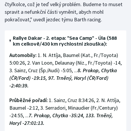
čtyřkolce, což je teď velký problém. Budeme to muset
spravit a nefunkční části vyměnit, abych mohl
pokračovat," uvedl jezdec týmu Barth racing.
Rallye Dakar - 2. etapa: "Sea Camp" - Úla (588
km celkově/430 km rychlostní zkouška):
Automobily:
1. N. Attíja, Baumel (Kat., Fr./Toyota)
5:00:26, 2. Van Loon, Delaunay (Niz., Fr./Toyota) -14,
3. Sainz, Cruz (Šp./Audi) -5:05, ...
8. Prokop, Chytka
(ČR/Ford) -19:15, 97. Trněný, Horyl (ČR/Ford)
-2:40:39.
Průběžné pořadí:
1. Sainz, Cruz 8:34:26, 2. N. Attíja,
Baumel -2:12, 3. Serradori, Minaudier (Fr./Century)
-24:55, ...
7. Prokop, Chytka -35:24, 133. Trněný,
Horyl -27:01:13.