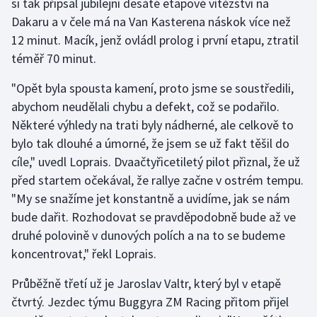
si tak připsal jubilejní desáté etapové vítězství na
Dakaru a v čele má na Van Kasterena náskok více než
Olympijské hry
12 minut. Macík, jenž ovládl prolog i první etapu, ztratil
Parasport
téměř 70 minut.
"Opět byla spousta kamení, proto jsme se soustředili,
Plavání
abychom neudělali chybu a defekt, což se podařilo.
Plážový volejbal
Některé výhledy na trati byly nádherné, ale celkově to
bylo tak dlouhé a úmorné, že jsem se už fakt těšil do
Ragby
cíle," uvedl Loprais. Dvaačtyřicetiletý pilot přiznal, že už
před startem očekával, že rallye začne v ostrém tempu.
Rychlobruslení
"My se snažíme jet konstantně a uvidíme, jak se nám
bude dařit. Rozhodovat se pravděpodobně bude až ve
Rychlostní kanoistika
druhé polovině v dunových polích a na to se budeme
koncentrovat," řekl Loprais.
Short track
Průběžně třetí už je Jaroslav Valtr, který byl v etapě
Sportovní střelba
čtvrtý. Jezdec týmu Buggyra ZM Racing přitom přijel