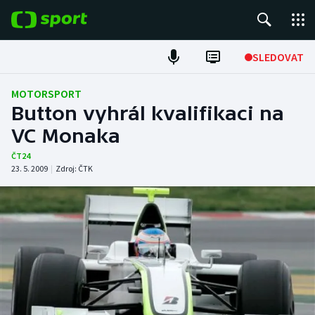
POPULÁRNÍ
SLEDOVAT
Fotbal
MOTORSPORT
Button vyhrál kvalifikaci na
Hokej
VC Monaka
Tenis
ČT24
23. 5. 2009
|
Zdroj:
ČTK
Atletika
Cyklistika
DALŠÍ SPORTY
Americký fotbal
NEPŘEHLÉDNĚTE