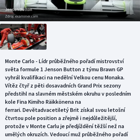
Baseball a softbal
Soutěže
Jenson Button
Zdroj:
examiner.com
Basketbal
Historické návraty
Biatlon
Aplikace ČT sport
Boby a skeleton
AZ kvíz
Monte Carlo - Lídr průběžného pořadí mistrovství
Box
světa formule 1 Jenson Button z týmu Brawn GP
vyhrál kvalifikaci na nedělní Velkou cenu Monaka.
Curling
Vítěz čtyř z pěti dosavadních Grand Prix sezony
předstihl na slavném městském okruhu v posledním
Dostihy
kole Fina Kimiho Räikkönena na
ferrari. Devětadvacetiletý Brit získal svou letošní
Florbal
čtvrtou pole position a zřejmě i nejdůležitější,
Futsal
protože v Monte Carlu je předjíždění těžší než na
umělých okruzích. Vedoucí muž průběžného pořadí
Golf