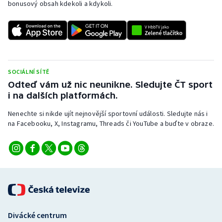
bonusový obsah kdekoli a kdykoli.
Stolní tenis
Triatlon
Veslování
SOCIÁLNÍ SÍTĚ
Vodní slalom
Odteď vám už nic neunikne. Sledujte ČT sport
i na dalších platformách.
Volejbal
Nenechte si nikde ujít nejnovější sportovní události. Sledujte nás i
na Facebooku, X, Instagramu, Threads či YouTube a buďte v obraze.
Ostatní
Divácké centrum