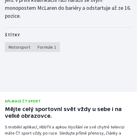
monopostem McLaren do bariéry a odstartuje až ze 16.
Olympijské hry
pozice.
Parasport
ŠTÍTKY
Plavání
Motorsport
Formule 1
Plážový volejbal
Ragby
Rychlobruslení
Rychlostní kanoistika
APLIKACE ČT SPORT
Mějte celý sportovní svět vždy u sebe i na
Short track
velké obrazovce.
Sportovní střelba
S mobilní aplikací, HbbTV a apkou iVysílání ve své chytré televizi
máte ČT sport vždy po ruce. Sledujte přímé přenosy, články a