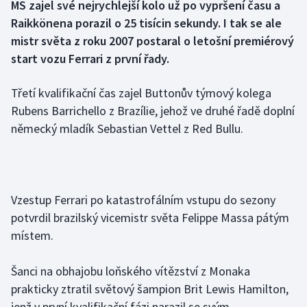
MS zajel své nejrychlejší kolo už po vypršení času a
Raikkönena porazil o 25 tisícin sekundy. I tak se ale
Gymnastika
mistr světa z roku 2007 postaral o letošní premiérový
start vozu Ferrari z první řady.
Házená
Třetí kvalifikační čas zajel Buttonův týmový kolega
Jezdectví
Rubens Barrichello z Brazílie, jehož ve druhé řadě doplní
německý mladík Sebastian Vettel z Red Bullu.
Judo
Krasobruslení
Lezení
Vzestup Ferrari po katastrofálním vstupu do sezony
potvrdil brazilský vicemistr světa Felippe Massa pátým
Lyže a snowboard
místem.
Moderní pětiboj
Šanci na obhajobu loňského vítězství z Monaka
prakticky ztratil světový šampion Brit Lewis Hamilton,
Motorsport
jenž v první kvalifikační fázi narazil se svým