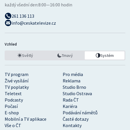
každý všední den:
8:00—16:00 hodin
261 136 113
info@ceskatelevize.cz
Vzhled
Světlý
Tmavý
Systém
TV program
Pro média
Živé vysílání
Reklama
TV poplatky
Studio Brno
Teletext
Studio Ostrava
Podcasty
Rada ČT
Počasí
Kariéra
E-shop
Podávání námětů
Mobilní a TV aplikace
Časté dotazy
Vše o ČT
Kontakty