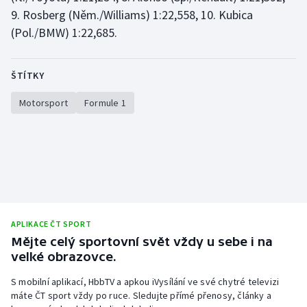
9. Rosberg (Něm./Williams) 1:22,558, 10. Kubica
Olympijské hry
(Pol./BMW) 1:22,685.
Parasport
ŠTÍTKY
Plavání
Motorsport
Formule 1
Plážový volejbal
Ragby
Rychlobruslení
Rychlostní kanoistika
APLIKACE ČT SPORT
Mějte celý sportovní svět vždy u sebe i na
Short track
velké obrazovce.
S mobilní aplikací, HbbTV a apkou iVysílání ve své chytré televizi
Sportovní střelba
máte ČT sport vždy po ruce. Sledujte přímé přenosy, články a