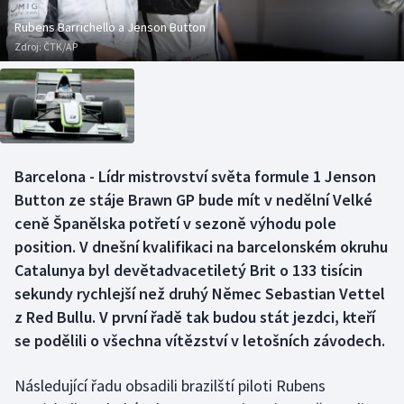
Baseball a softbal
Soutěže
Rubens Barrichello a Jenson Button
Zdroj:
ČTK/AP
Basketbal
Historické návraty
Biatlon
Aplikace ČT sport
Boby a skeleton
AZ kvíz
Barcelona - Lídr mistrovství světa formule 1 Jenson
Box
Button ze stáje Brawn GP bude mít v nedělní Velké
ceně Španělska potřetí v sezoně výhodu pole
Curling
position. V dnešní kvalifikaci na barcelonském okruhu
Catalunya byl devětadvacetiletý Brit o 133 tisícin
Dostihy
sekundy rychlejší než druhý Němec Sebastian Vettel
Florbal
z Red Bullu. V první řadě tak budou stát jezdci, kteří
se podělili o všechna vítězství v letošních závodech.
Futsal
Následující řadu obsadili brazilští piloti Rubens
Golf