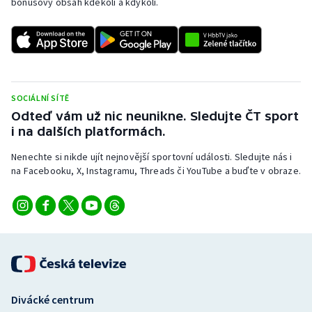
bonusový obsah kdekoli a kdykoli.
Stolní tenis
Triatlon
Veslování
SOCIÁLNÍ SÍTĚ
Vodní slalom
Odteď vám už nic neunikne. Sledujte ČT sport
i na dalších platformách.
Volejbal
Nenechte si nikde ujít nejnovější sportovní události. Sledujte nás i
na Facebooku, X, Instagramu, Threads či YouTube a buďte v obraze.
Ostatní
Divácké centrum