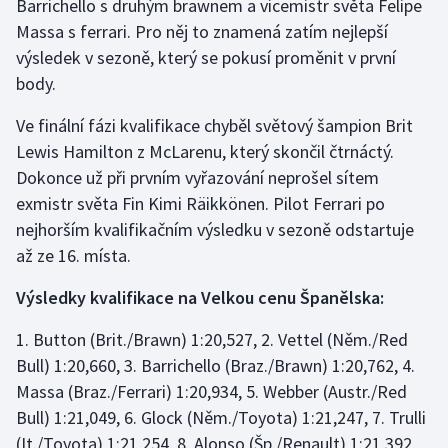
Barrichello s druhým brawnem a vicemistr světa Felipe
Massa s ferrari. Pro něj to znamená zatím nejlepší
Gymnastika
výsledek v sezoně, který se pokusí proměnit v první
body.
Házená
Ve finální fázi kvalifikace chyběl světový šampion Brit
Jezdectví
Lewis Hamilton z McLarenu, který skončil čtrnáctý.
Dokonce už při prvním vyřazování neprošel sítem
Judo
exmistr světa Fin Kimi Räikkönen. Pilot Ferrari po
nejhorším kvalifikačním výsledku v sezoně odstartuje
Krasobruslení
až ze 16. místa.
Lezení
Výsledky kvalifikace na Velkou cenu Španělska:
Lyže a snowboard
1. Button (Brit./Brawn) 1:20,527, 2. Vettel (Něm./Red
Bull) 1:20,660, 3. Barrichello (Braz./Brawn) 1:20,762, 4.
Moderní pětiboj
Massa (Braz./Ferrari) 1:20,934, 5. Webber (Austr./Red
Bull) 1:21,049, 6. Glock (Něm./Toyota) 1:21,247, 7. Trulli
Motorsport
(It./Toyota) 1:21,254, 8. Alonso (Šp./Renault) 1:21,392,