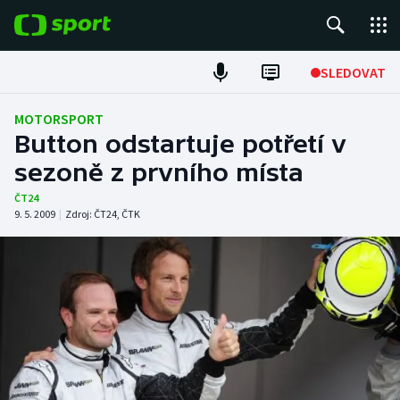
POPULÁRNÍ
SLEDOVAT
Fotbal
MOTORSPORT
Button odstartuje potřetí v
Hokej
sezoně z prvního místa
Tenis
ČT24
9. 5. 2009
|
Zdroj:
ČT24
,
ČTK
Atletika
Cyklistika
DALŠÍ SPORTY
Americký fotbal
NEPŘEHLÉDNĚTE