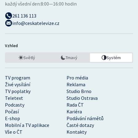
každý všední den:
8:00—16:00 hodin
261 136 113
info@ceskatelevize.cz
Vzhled
Světlý
Tmavý
Systém
TV program
Pro média
Živé vysílání
Reklama
TV poplatky
Studio Brno
Teletext
Studio Ostrava
Podcasty
Rada ČT
Počasí
Kariéra
E-shop
Podávání námětů
Mobilní a TV aplikace
Časté dotazy
Vše o ČT
Kontakty