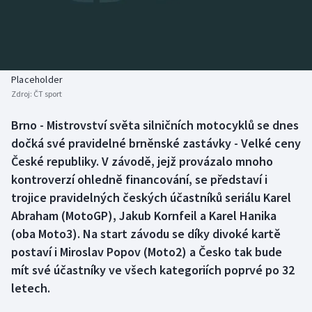
Baseball a softbal
Soutěže
Basketbal
Historické návraty
Biatlon
Aplikace ČT sport
Placeholder
Zdroj:
ČT sport
Boby a skeleton
AZ kvíz
Brno - Mistrovství světa silničních motocyklů se dnes
dočká své pravidelné brněnské zastávky - Velké ceny
Box
České republiky. V závodě, jejž provázalo mnoho
Curling
kontroverzí ohledně financování, se představí i
trojice pravidelných českých účastníků seriálu Karel
Dostihy
Abraham (MotoGP), Jakub Kornfeil a Karel Hanika
(oba Moto3). Na start závodu se díky divoké kartě
Florbal
postaví i Miroslav Popov (Moto2) a Česko tak bude
mít své účastníky ve všech kategoriích poprvé po 32
Futsal
letech.
Golf