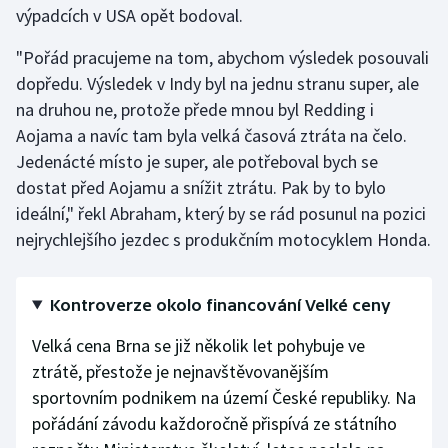
výpadcích v USA opět bodoval.
Olympijské hry
"Pořád pracujeme na tom, abychom výsledek posouvali
Parasport
dopředu. Výsledek v Indy byl na jednu stranu super, ale
na druhou ne, protože přede mnou byl Redding i
Plavání
Aojama a navíc tam byla velká časová ztráta na čelo.
Jedenácté místo je super, ale potřeboval bych se
Plážový volejbal
dostat před Aojamu a snížit ztrátu. Pak by to bylo
ideální," řekl Abraham, který by se rád posunul na pozici
Ragby
nejrychlejšího jezdec s produkčním motocyklem Honda.
Rychlobruslení
Kontroverze okolo financování Velké ceny
Rychlostní kanoistika
Velká cena Brna se již několik let pohybuje ve
Short track
ztrátě, přestože je nejnavštěvovanějším
sportovním podnikem na území České republiky. Na
Sportovní střelba
pořádání závodu každoročně přispívá ze státního