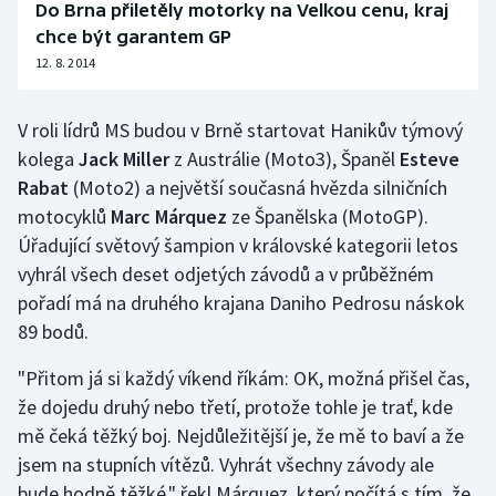
Do Brna přiletěly motorky na Velkou cenu, kraj
chce být garantem GP
12. 8. 2014
V roli lídrů MS budou v Brně startovat Hanikův týmový
kolega
Jack Miller
z Austrálie (Moto3), Španěl
Esteve
Rabat
(Moto2) a největší současná hvězda silničních
motocyklů
Marc Márquez
ze Španělska (MotoGP).
Úřadující světový šampion v královské kategorii letos
vyhrál všech deset odjetých závodů a v průběžném
pořadí má na druhého krajana Daniho Pedrosu náskok
89 bodů.
"Přitom já si každý víkend říkám: OK, možná přišel čas,
že dojedu druhý nebo třetí, protože tohle je trať, kde
mě čeká těžký boj. Nejdůležitější je, že mě to baví a že
jsem na stupních vítězů. Vyhrát všechny závody ale
bude hodně těžké," řekl Márquez, který počítá s tím, že