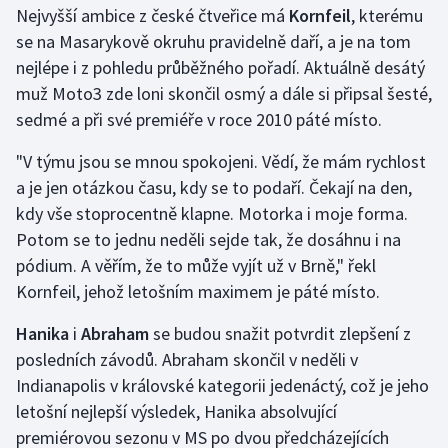
Nejvyšší ambice z české čtveřice má
Kornfeil
, kterému
se na Masarykově okruhu pravidelně daří, a je na tom
Gymnastika
nejlépe i z pohledu průběžného pořadí. Aktuálně desátý
muž Moto3 zde loni skončil osmý a dále si připsal šesté,
Házená
sedmé a při své premiéře v roce 2010 páté místo.
Jezdectví
"V týmu jsou se mnou spokojeni. Vědí, že mám rychlost
a je jen otázkou času, kdy se to podaří. Čekají na den,
Judo
kdy vše stoprocentně klapne. Motorka i moje forma.
Potom se to jednu neděli sejde tak, že dosáhnu i na
Krasobruslení
pódium. A věřím, že to může vyjít už v Brně," řekl
Lezení
Kornfeil, jehož letošním maximem je páté místo.
Hanika
i
Abraham
se budou snažit potvrdit zlepšení z
Lyže a snowboard
posledních závodů. Abraham skončil v neděli v
Moderní pětiboj
Indianapolis v královské kategorii jedenáctý, což je jeho
letošní nejlepší výsledek, Hanika absolvující
Motorsport
premiérovou sezonu v MS po dvou předcházejících