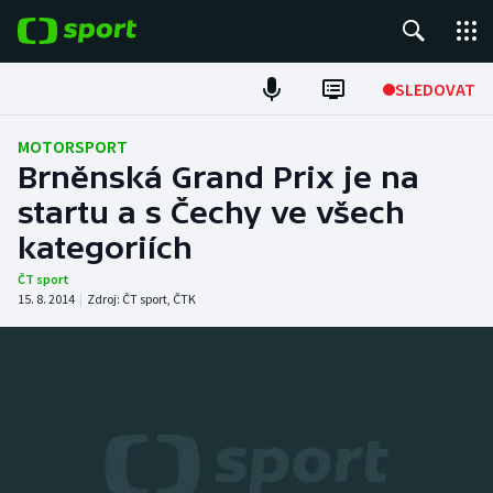
POPULÁRNÍ
SLEDOVAT
Fotbal
MOTORSPORT
Brněnská Grand Prix je na
Hokej
startu a s Čechy ve všech
kategoriích
Tenis
ČT sport
Atletika
15. 8. 2014
|
Zdroj:
ČT sport
,
ČTK
Cyklistika
DALŠÍ SPORTY
Americký fotbal
NEPŘEHLÉDNĚTE