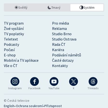
Světlý
Tmavý
Systém
TV program
Pro média
Živé vysílání
Reklama
TV poplatky
Studio Brno
Teletext
Studio Ostrava
Podcasty
Rada ČT
Počasí
Kariéra
E-shop
Podávání námětů
Mobilní a TV aplikace
Časté dotazy
Vše o ČT
Kontakty
Instagram
Facebook
YouTube
X
Threads
© Česká televize
•
•
English
Ochrana soukromí
Přístupnost