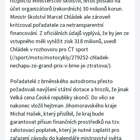
rozpočtu Ministerstvo školství, letos poslalo na
Stolní tenis
účet organizátorů (rekordních) 30 milionů korun.
Ministr školství Marcel Chládek ale zároveň
Triatlon
kritizoval pořadatele za netransparentní
financování. Z oficiálních údajů vyplývá, že by jen ze
Veslování
vstupného měli vytěžit zisk 318 milionů,
uvedl
Chládek v rozhovoru pro ČT sport
Vodní slalom
(//sport/moto/motocykly/279252-chladek-
Volejbal
nechapu-ze-grand-prix-v-brne-je-ztratova/).
Ostatní
Pořadatelé z brněnského autodromu přesto
požadovali navýšení státní dotace a hrozili, že jinak
Velká cena České republiky skončí. Do věci se
nakonec vložil hejtman Jihomoravského kraje
Michal Hašek, který přislíbil, že kraj bude
garantovat přísun finančních prostředků na tzv.
zalistovací poplatek, který je nutné zaplatit pro
zařazení závodu do kalendáře mistrovství světa.