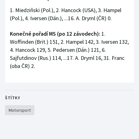
Olympijské hry
1. Miedziňski (Pol.), 2. Hancock (USA), 3. Hampel
(Pol.), 4. Iversen (Dán.), ...16. A. Dryml (ČR) 0.
Parasport
Konečné pořadí MS (po 12 závodech):
1.
Plavání
Woffinden (Brit.) 151, 2. Hampel 142, 3. Iversen 132,
4. Hancock 129, 5. Pedersen (Dán.) 121, 6.
Plážový volejbal
Sajfutdinov (Rus.) 114, ...17. A. Dryml 16, 31. Franc
(oba ČR) 2.
Ragby
Rychlobruslení
ŠTÍTKY
Rychlostní kanoistika
Motorsport
Short track
Sportovní střelba