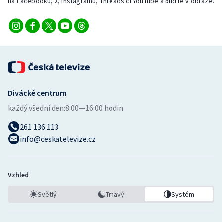
na Facebooku, X, Instagramu, Threads či YouTube a buďte v obraze.
Divácké centrum
každý všední den:
8:00—16:00 hodin
261 136 113
info@ceskatelevize.cz
Vzhled
Světlý
Tmavý
Systém