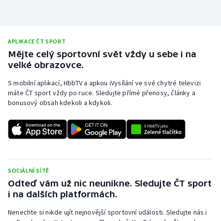
Stolní tenis
Triatlon
APLIKACE ČT SPORT
Mějte celý sportovní svět vždy u sebe i na
Veslování
velké obrazovce.
Vodní slalom
S mobilní aplikací, HbbTV a apkou iVysílání ve své chytré televizi
máte ČT sport vždy po ruce. Sledujte přímé přenosy, články a
Volejbal
bonusový obsah kdekoli a kdykoli.
Ostatní
SOCIÁLNÍ SÍTĚ
Odteď vám už nic neunikne. Sledujte ČT sport
i na dalších platformách.
Nenechte si nikde ujít nejnovější sportovní události. Sledujte nás i