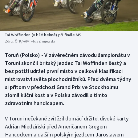
Baseball a softbal
Soutěže
Basketbal
Historické návraty
Biatlon
Aplikace ČT sport
Tai Woffinden (v bílé helmě) při finále MS
Zdroj:
ČTK/PAP/Tytus Zmijewski
Boby a skeleton
AZ kvíz
Toruň (Polsko) - V závěrečném závodu šampionátu v
Toruni skončil britský jezdec Tai Woffinden šestý a
Box
bez potíží udržel první místo v celkové klasifikaci
Curling
mistrovství světa plochodrážníků. Před dvěma týdny
si přitom v předchozí Grand Prix ve Stockholmu
Dostihy
zlomil klíční kost a v Polsku závodil s tímto
zdravotním handicapem.
Florbal
V Toruni nečekaně zvítězil domácí držitel divoké karty
Futsal
Adrian Miedziňski před Američanem Gregem
Hancockem a dalším polským jezdcem Jaroslawem
Golf