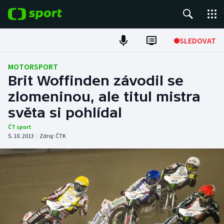
POPULÁRNÍ
SLEDOVAT
Fotbal
MOTORSPORT
Brit Woffinden závodil se
Hokej
zlomeninou, ale titul mistra
světa si pohlídal
Tenis
ČT sport
Atletika
5. 10. 2013
|
Zdroj:
ČTK
Cyklistika
DALŠÍ SPORTY
Americký fotbal
NEPŘEHLÉDNĚTE