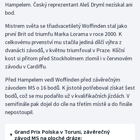
Hampelem. Český reprezentant Aleš Dryml nezískal ani
bod.
Gymnastika
Mistrem světa se třiadvacetiletý Woffinden stal jako
Házená
první Brit od triumfu Marka Lorama v roce 2000. K
celkovému prvenství mu stačila jediná dílčí výhra z
Jezdectví
dvanácti závodů, v květnu triumfoval v Praze. Klíční
kost si přitom před Stockholmem zlomil i v červnovém
Judo
závodu v Cardiffu.
Krasobruslení
Před Hampelem vedl Woffinden před závěrečným
závodem MS o 16 bodů. K jistotě potřeboval získat šest
Lezení
bodů, což se mu podařilo už v kvalifikačních jízdách. V
semifinále pak dojel do cíle na třetím místě a do finále
Lyže a snowboard
nepostoupil.
Moderní pětiboj
Grand Prix Polska v Toruni, závěrečný
Motorsport
závod MS na ploché dráze: