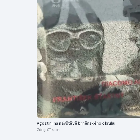
Curling
Dostihy
Florbal
Futsal
Golf
Gymnastika
Agostini na návštěvě brněnského okruhu
Zdroj:
ČT sport