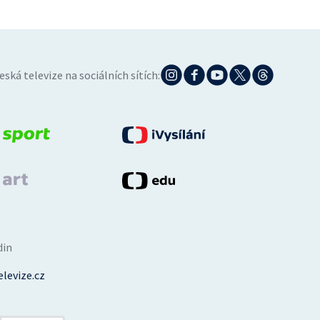
eská televize na sociálních sítích:
din
levize.cz