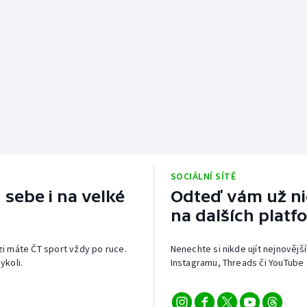
SOCIÁLNÍ SÍTĚ
 sebe i na velké
Odteď vám už nic
na dalších platf
izi máte ČT sport vždy po ruce.
Nenechte si nikde ujít nejnovější
ykoli.
Instagramu, Threads či YouTube 