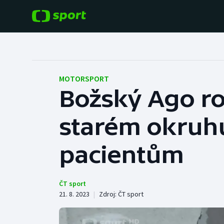
POPULÁRNÍ
DALŠÍ SPORTY
Fotbal
Americký fotbal
MOTORSPORT
Božský Ago r
Hokej
Baseball a softbal
starém okruhu
Tenis
Basketbal
Atletika
pacientům
Biatlon
Cyklistika
Boby a skeleton
ČT sport
21. 8. 2023
|
Zdroj:
ČT sport
Box