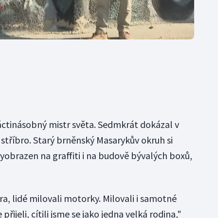
ctinásobný mistr světa. Sedmkrát dokázal v
 stříbro. Starý brněnský Masarykův okruh si
vyobrazen na graffiti i na budově bývalých boxů,
, lidé milovali motorky. Milovali i samotné
přijeli, cítili jsme se jako jedna velká rodina,"