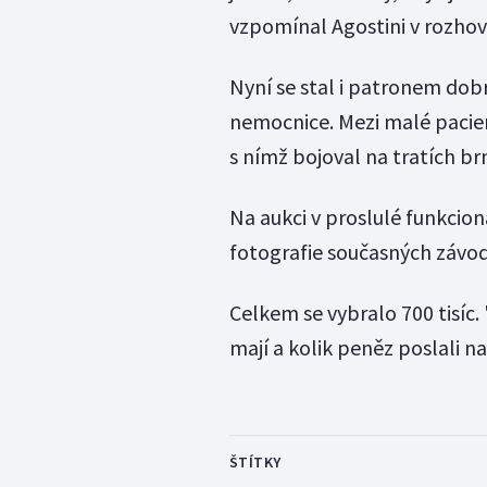
vzpomínal Agostini v rozhov
Nyní se stal i patronem dob
nemocnice. Mezi malé pacien
s nímž bojoval na tratích br
Na aukci v proslulé funkcion
fotografie současných závod
Celkem se vybralo 700 tisíc. 
mají a kolik peněz poslali na
ŠTÍTKY