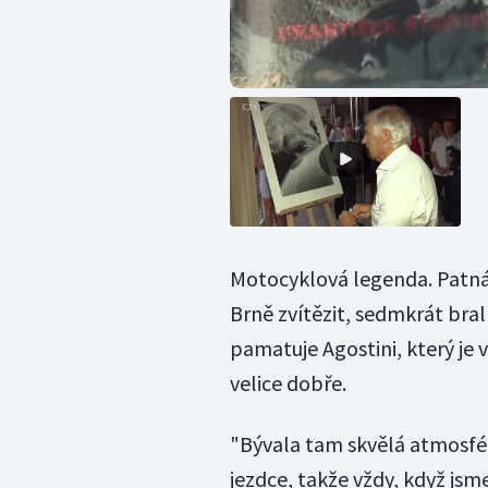
Motocyklová legenda. Patná
Brně zvítězit, sedmkrát bral
pamatuje Agostini, který je 
velice dobře.
"Bývala tam skvělá atmosféra
jezdce, takže vždy, když jsme 