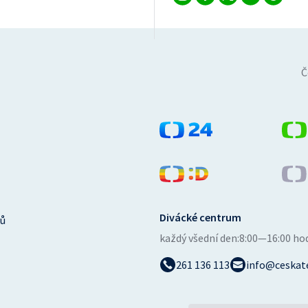
Č
Divácké centrum
ů
každý všední den:
8:00—16:00 ho
261 136 113
info@ceskate