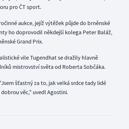
oru pro ČT sport.
ročinné aukce, jejíž výtěžek půjde do brněnské
ty ho doprovodil někdejší kolega Peter Baláž,
něnské Grand Prix.
alistické vile Tugendhat se dražily hlavně
níků mistrovství světa od Roberta Sobčáka.
"Jsem šťastný za to, jak velká srdce tady lidé
 dobrou věc," uvedl Agostini.