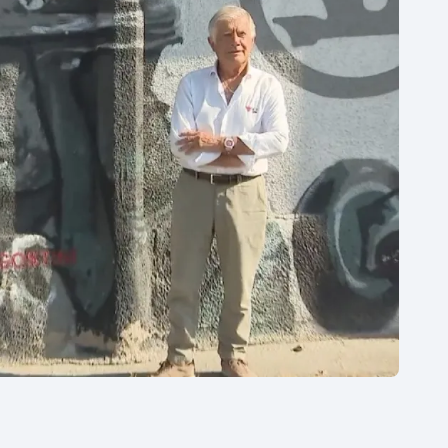
Moderní pětiboj
Triatlon
Motorsport
Veslování
Olympijské hry
Vodní slalom
Parasport
Volejbal
Plavání
Ostatní
Plážový volejbal