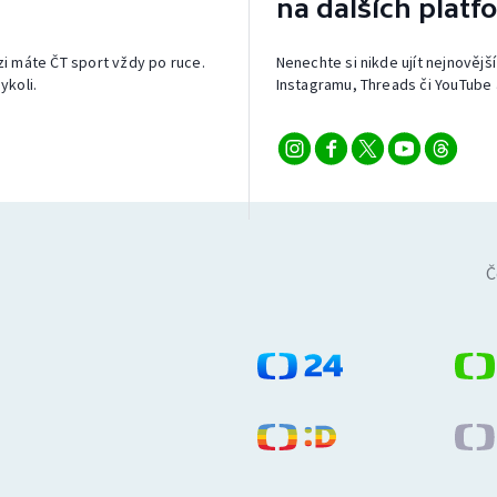
na dalších platf
izi máte ČT sport vždy po ruce.
Nenechte si nikde ujít nejnovější
ykoli.
Instagramu, Threads či YouTube 
Č