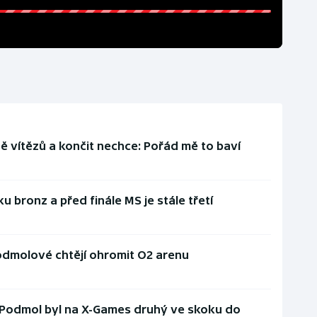
ě vítězů a končit nechce: Pořád mě to baví
bronz a před finále MS je stále třetí
odmolové chtějí ohromit O2 arenu
. Podmol byl na X-Games druhý ve skoku do