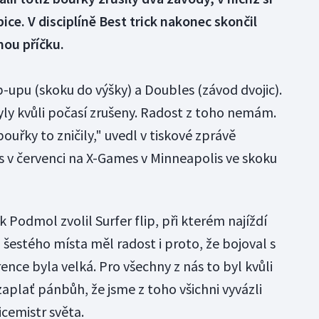
ice. V disciplíně Best trick nakonec skončil
mou příčku.
p-upu (skoku do výšky) a Doubles (závod dvojic).
yly kvůli počasí zrušeny. Radost z toho nemám.
bouřky to zničily," uvedl v tiskové zprávě
s v červenci na X-Games v Minneapolis ve skoku
ck Podmol zvolil Surfer flip, při kterém najíždí
 šestého místa měl radost i proto, že bojoval s
e byla velká. Pro všechny z nás to byl kvůli
aplať pánbůh, že jsme z toho všichni vyvázli
icemistr světa.