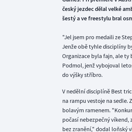
český jezdec dělal velké amb
šestý a ve freestylu bral os
"Jel jsem pro medaili ze Ste
Jenže obě tyhle disciplíny b
Organizace byla fajn, ale ty 
Podmol, jenž vybojoval leto
do výšky stříbro.
V nedělní disciplíně Best tri
na rampu vestoje na sedle. Z
bolavým ramenem. "Konkurenc
počasí nebezpečný víkend, z
bez zranění," dodal loňský v