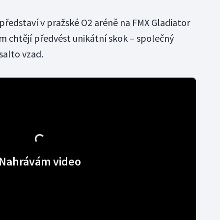
 představí v pražské O2 aréně na FMX Gladiator
m chtějí předvést unikátní skok – společný
salto vzad.
Nahrávám video