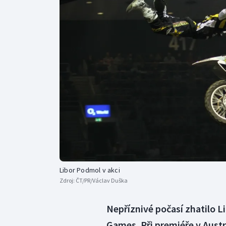
Curling
Dostihy
Florbal
Futsal
Golf
Gymnastika
Libor Podmol v akci
Zdroj:
ČT/PR/Václav Duška
Nepříznivé počasí zhatilo L
Games. Při premiéře v Austrá