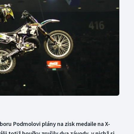
Moderní pětiboj
Triatlon
Motorsport
Veslování
Olympijské hry
Vodní slalom
Parasport
Volejbal
Plavání
Ostatní
Plážový volejbal
iboru Podmolovi plány na zisk medaile na X-
lii totiž bouřky zrušily dva závody, v nichž si