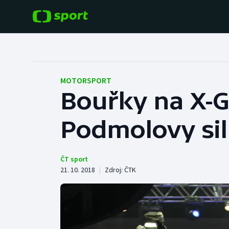
POPULÁRNÍ
DALŠÍ SPORTY
Fotbal
Americký fotbal
MOTORSPORT
Bouřky na X-G
Hokej
Baseball a softbal
Podmolovy sil
Tenis
Basketbal
Atletika
Biatlon
ČT sport
21. 10. 2018
|
Zdroj:
ČTK
Cyklistika
Boby a skeleton
Box