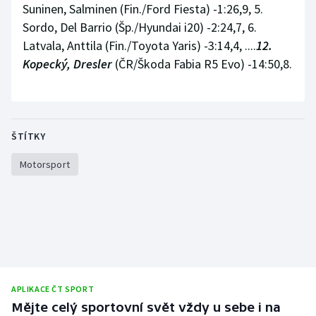
Suninen, Salminen (Fin./Ford Fiesta) -1:26,9, 5.
Stolní tenis
Sordo, Del Barrio (Šp./Hyundai i20) -2:24,7, 6.
Triatlon
Latvala, Anttila (Fin./Toyota Yaris) -3:14,4, ....
12.
Kopecký, Dresler
(ČR/Škoda Fabia R5 Evo) -14:50,8.
Veslování
Vodní slalom
ŠTÍTKY
Volejbal
Motorsport
Ostatní
APLIKACE ČT SPORT
Mějte celý sportovní svět vždy u sebe i na