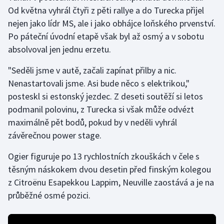
Od května vyhrál čtyři z pěti rallye a do Turecka přijel
nejen jako lídr MS, ale i jako obhájce loňského prvenství.
Gymnastika
Po páteční úvodní etapě však byl až osmý a v sobotu
Házená
absolvoval jen jednu erzetu.
"Seděli jsme v autě, začali zapínat přilby a nic.
Jezdectví
Nenastartovali jsme. Asi bude něco s elektrikou,"
Judo
posteskl si estonský jezdec. Z deseti soutěží si letos
podmanil polovinu, z Turecka si však může odvézt
Krasobruslení
maximálně pět bodů, pokud by v neděli vyhrál
závěrečnou power stage.
Lezení
Ogier figuruje po 13 rychlostních zkouškách v čele s
Lyže a snowboard
těsným náskokem dvou desetin před finským kolegou
z Citroënu Esapekkou Lappim, Neuville zaostává a je na
Moderní pětiboj
průběžné osmé pozici.
Motorsport