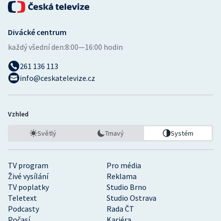
Divácké centrum
každý všední den:
8:00—16:00 hodin
261 136 113
info@ceskatelevize.cz
Vzhled
Světlý
Tmavý
Systém
TV program
Pro média
Živé vysílání
Reklama
TV poplatky
Studio Brno
Teletext
Studio Ostrava
Podcasty
Rada ČT
Počasí
Kariéra