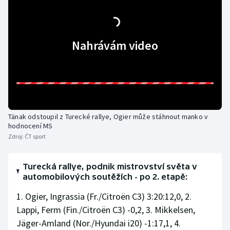
Olympijské hry
Parasport
Nahrávám video
Plavání
Plážový volejbal
Ragby
Tänak odstoupil z Turecké rallye, Ogier může stáhnout manko v
hodnocení MS
Zdroj:
ČT sport
Rychlobruslení
Rychlostní kanoistika
Turecká rallye, podnik mistrovství světa v
automobilových soutěžích - po 2. etapě:
Short track
1. Ogier, Ingrassia (Fr./Citroën C3) 3:20:12,0, 2.
Lappi, Ferm (Fin./Citroën C3) -0,2, 3. Mikkelsen,
Sportovní střelba
Jäger-Amland (Nor./Hyundai i20) -1:17,1, 4.