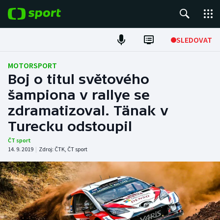
POPULÁRNÍ
SLEDOVAT
Fotbal
MOTORSPORT
Boj o titul světového
Hokej
šampiona v rallye se
zdramatizoval. Tänak v
Tenis
Turecku odstoupil
Atletika
ČT sport
14. 9. 2019
|
Zdroj:
ČTK
,
ČT sport
Cyklistika
DALŠÍ SPORTY
Americký fotbal
NEPŘEHLÉDNĚTE