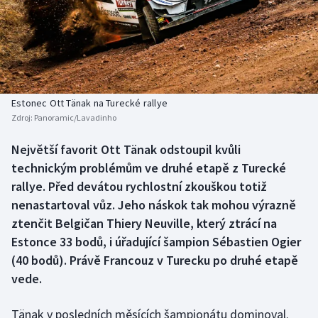
Baseball a softbal
Soutěže
Basketbal
Historické návraty
Biatlon
Aplikace ČT sport
Estonec Ott Tänak na Turecké rallye
Boby a skeleton
AZ kvíz
Zdroj:
Panoramic/Lavadinho
Box
Největší favorit Ott Tänak odstoupil kvůli
technickým problémům ve druhé etapě z Turecké
Curling
rallye. Před devátou rychlostní zkouškou totiž
nenastartoval vůz. Jeho náskok tak mohou výrazně
Dostihy
ztenčit Belgičan Thiery Neuville, který ztrácí na
Estonce 33 bodů, i úřadující šampion Sébastien Ogier
Florbal
(40 bodů). Právě Francouz v Turecku po druhé etapě
vede.
Futsal
Tänak v posledních měsících šampionátu dominoval.
Golf