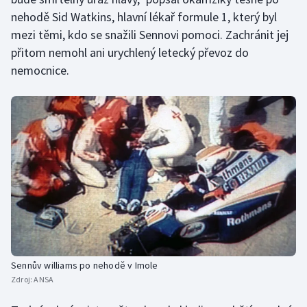
nehodě Sid Watkins, hlavní lékař formule 1, který byl
Olympijské hry
mezi těmi, kdo se snažili Sennovi pomoci. Zachránit jej
přitom nemohl ani urychlený letecký převoz do
Parasport
nemocnice.
Plavání
Plážový volejbal
Ragby
Rychlobruslení
Rychlostní kanoistika
Short track
Sennův williams po nehodě v Imole
Zdroj:
ANSA
Sportovní střelba