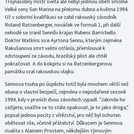
Trojnásobný mistr světa ale nebyl jedinou obětí smolné
Stolní tenis
Velké ceny San Marina na přelomu dubna a května 1994.
Už v sobotní kvalifikaci se zabil rakouský závodník
Triatlon
Roland Ratzenberger, nováček ve formuli 1, při další
nehodě se zranil Sennův krajan Rubens Barrichello.
Veslování
Doktor Watkins sice Ayrtona Sennu, kterým zejména
Vodní slalom
Rakušanova smrt velmi otřásla, přemlouval k
odstoupení ze závodu, brazilský pilot ale chtěl
Volejbal
pokračovat. A do kokpitu si na Ratzenbergerovu
památku vzal rakouskou vlajku.
Ostatní
Sennova touha po úspěchu totiž byla mnohem větší než
obava o vlastní bezpečí, zejména v nepodařené sezoně
1994, kdy v prvních dvou závodech vypadl. "Jakmile ho
zažijete, snažíte se to stále opakovat, je to jako droga,"
popsal jednou pocity z vítězství, pro něž byl ochoten
obětovat vše, včetně přátelství. Důkazem je Sennova
rivalita s Alainem Prostem, někdejším týmovým