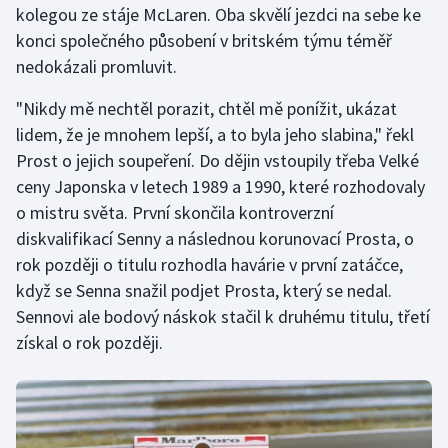
kolegou ze stáje McLaren. Oba skvělí jezdci na sebe ke
konci společného působení v britském týmu téměř
nedokázali promluvit.
"Nikdy mě nechtěl porazit, chtěl mě ponížit, ukázat
lidem, že je mnohem lepší, a to byla jeho slabina," řekl
Prost o jejich soupeření. Do dějin vstoupily třeba Velké
ceny Japonska v letech 1989 a 1990, které rozhodovaly
o mistru světa. První skončila kontroverzní
diskvalifikací Senny a následnou korunovací Prosta, o
rok později o titulu rozhodla havárie v první zatáčce,
když se Senna snažil podjet Prosta, který se nedal.
Sennovi ale bodový náskok stačil k druhému titulu, třetí
získal o rok později.