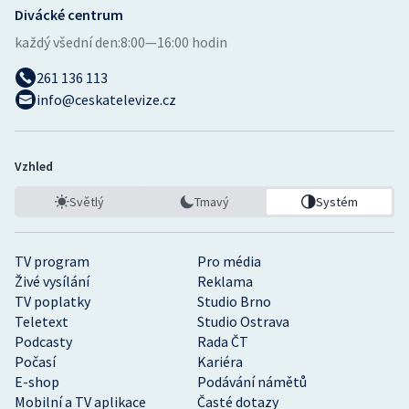
Divácké centrum
každý všední den:
8:00—16:00 hodin
261 136 113
info@ceskatelevize.cz
Vzhled
Světlý
Tmavý
Systém
TV program
Pro média
Živé vysílání
Reklama
TV poplatky
Studio Brno
Teletext
Studio Ostrava
Podcasty
Rada ČT
Počasí
Kariéra
E-shop
Podávání námětů
Mobilní a TV aplikace
Časté dotazy