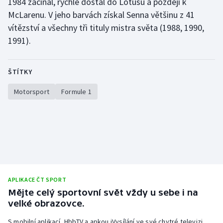
1984 začínal, rychle dostal do Lotusu a později k
McLarenu. V jeho barvách získal Senna většinu z 41
vítězství a všechny tři tituly mistra světa (1988, 1990,
1991).
ŠTÍTKY
Motorsport
Formule 1
APLIKACE ČT SPORT
Mějte celý sportovní svět vždy u sebe i na
velké obrazovce.
S mobilní aplikací, HbbTV a apkou iVysílání ve své chytré televizi