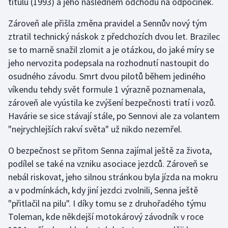
titulu (1993) a jeho následném odchodu na odpočinek.
Zároveň ale přišla změna pravidel a Sennův nový tým
ztratil technický náskok z předchozích dvou let. Brazilec
se to marně snažil zlomit a je otázkou, do jaké míry se
jeho nervozita podepsala na rozhodnutí nastoupit do
osudného závodu. Smrt dvou pilotů během jediného
víkendu tehdy svět formule 1 výrazně poznamenala,
zároveň ale vyústila ke zvýšení bezpečnosti tratí i vozů.
Havárie se sice stávají stále, po Sennovi ale za volantem
"nejrychlejších rakví světa" už nikdo nezemřel.
O bezpečnost se přitom Senna zajímal ještě za života,
podílel se také na vzniku asociace jezdců. Zároveň se
nebál riskovat, jeho silnou stránkou byla jízda na mokru
a v podmínkách, kdy jiní jezdci zvolnili, Senna ještě
"přitlačil na pilu". I díky tomu se z druhořadého týmu
Toleman, kde někdejší motokárový závodník v roce