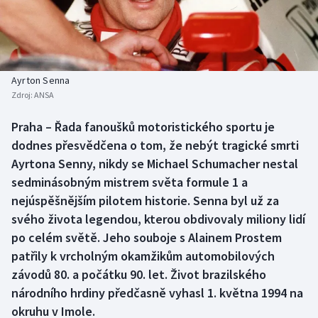
Baseball a softbal
Soutěže
Basketbal
Historické návraty
Biatlon
Aplikace ČT sport
Ayrton Senna
Zdroj:
ANSA
Boby a skeleton
AZ kvíz
Praha – Řada fanoušků motoristického sportu je
dodnes přesvědčena o tom, že nebýt tragické smrti
Box
Ayrtona Senny, nikdy se Michael Schumacher nestal
Curling
sedminásobným mistrem světa formule 1 a
nejúspěšnějším pilotem historie. Senna byl už za
Dostihy
svého života legendou, kterou obdivovaly miliony lidí
po celém světě. Jeho souboje s Alainem Prostem
Florbal
patřily k vrcholným okamžikům automobilových
závodů 80. a počátku 90. let. Život brazilského
Futsal
národního hrdiny předčasně vyhasl 1. května 1994 na
okruhu v Imole.
Golf