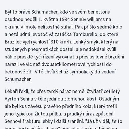
Byl to právě Schumacher, kdo ve svém benettonu
Gymnastika
osudnou neděli 1. května 1994 Sennův williams na
okruhu v Imole nelítostně stíhal. Pak přišlo sedmé kolo
Házená
a nezáludná levotočivá zatáčka Tamburello, do které
Jezdectví
Brazilec vjel rychlostí 310 km/h. Lehký smyk, který na
studených pneumatikách dostal, ale nedokázal kvůli
Judo
náhle prasklé tyči řízení vyrovnat a přes usilovné brzdění
narazil ve víc než dvousetkilometrové rychlosti do
Krasobruslení
betonové zdi. V té chvíli šel až symbolicky do vedení
Schumacher.
Lezení
Lékaři řekli, že přes tvrdý náraz neměl čtyřiatřicetiletý
Lyže a snowboard
Ayrton Senna v těle jedinou zlomenou kost. Osudným
ale byl kus závěsu pravého předního kola, který trefil
Moderní pětiboj
jeho typickou žlutou přilbu, a prudký náraz způsobil
Sennovi frakturu lebky i další zranění. "Já už viděl, že to
Motorsport
bude smrtelný úraz hlavy," popsal okamžiky těsně po