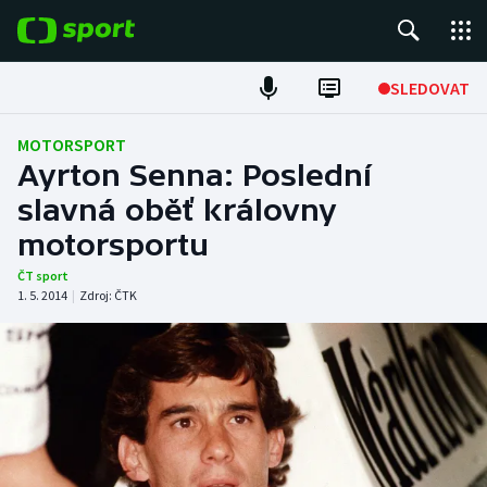
POPULÁRNÍ
SLEDOVAT
Fotbal
MOTORSPORT
Ayrton Senna: Poslední
Hokej
slavná oběť královny
motorsportu
Tenis
ČT sport
Atletika
1. 5. 2014
|
Zdroj:
ČTK
Cyklistika
DALŠÍ SPORTY
Americký fotbal
NEPŘEHLÉDNĚTE