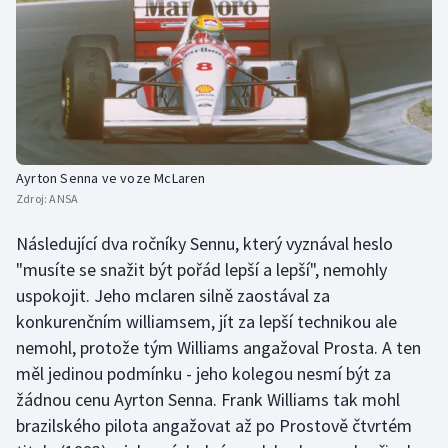
Ayrton Senna ve voze McLaren
Zdroj:
ANSA
Následující dva ročníky Sennu, který vyznával heslo
"musíte se snažit být pořád lepší a lepší", nemohly
uspokojit. Jeho mclaren silně zaostával za
konkurenčním williamsem, jít za lepší technikou ale
nemohl, protože tým Williams angažoval Prosta. A ten
měl jedinou podmínku - jeho kolegou nesmí být za
žádnou cenu Ayrton Senna. Frank Williams tak mohl
brazilského pilota angažovat až po Prostově čtvrtém