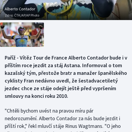
Baseball a softbal
Soutěže
Alberto Contador
Zdroj:
ČTK/AP/AP Photo
Basketbal
Historické návraty
Biatlon
Aplikace ČT sport
Boby a skeleton
AZ kvíz
Paříž - Vítěz Tour de France Alberto Contador bude i v
Box
příštím roce jezdit za stáj Astana. Informoval o tom
kazašský tým, přestože bratr a manažer španělského
Curling
cyklisty Fran nedávno uvedl, že šestadvacetiletý
jezdec chce ze stáje odejít ještě před vypršením
Dostihy
smlouvy na konci roku 2010.
Florbal
"Chtěli bychom uvést na pravou míru pár
Futsal
nedorozumění. Alberto Contador za nás bude jezdit i
příští rok," řekl mluvčí stáje Rinus Wagtmans. "O jeho
Golf