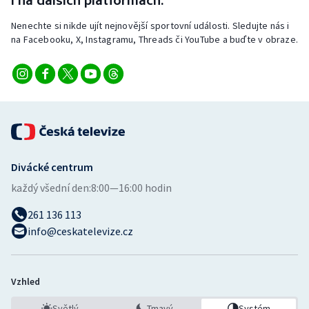
i na dalších platformách.
Stolní tenis
Nenechte si nikde ujít nejnovější sportovní události. Sledujte nás i
na Facebooku, X, Instagramu, Threads či YouTube a buďte v obraze.
Triatlon
Veslování
Vodní slalom
Volejbal
Divácké centrum
Ostatní
každý všední den:
8:00—16:00 hodin
261 136 113
info@ceskatelevize.cz
Vzhled
Světlý
Tmavý
Systém