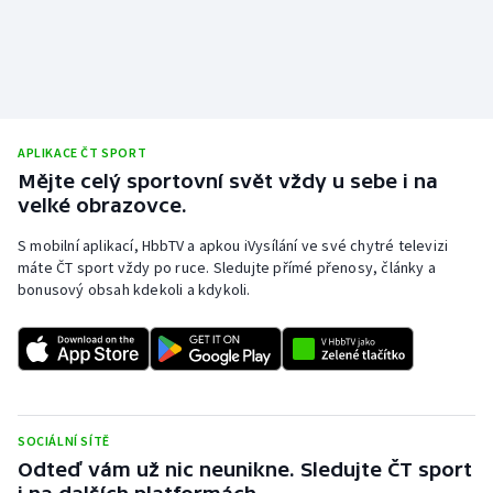
Olympijské hry
Parasport
Plavání
APLIKACE ČT SPORT
Mějte celý sportovní svět vždy u sebe i na
Plážový volejbal
velké obrazovce.
Ragby
S mobilní aplikací, HbbTV a apkou iVysílání ve své chytré televizi
máte ČT sport vždy po ruce. Sledujte přímé přenosy, články a
bonusový obsah kdekoli a kdykoli.
Rychlobruslení
Rychlostní kanoistika
Short track
SOCIÁLNÍ SÍTĚ
Sportovní střelba
Odteď vám už nic neunikne. Sledujte ČT sport