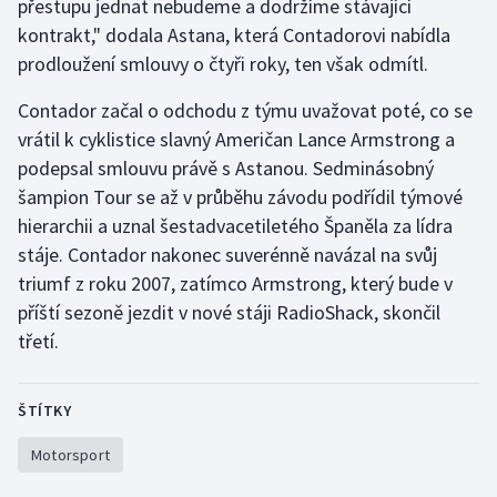
přestupu jednat nebudeme a dodržíme stávající
kontrakt," dodala Astana, která Contadorovi nabídla
Gymnastika
prodloužení smlouvy o čtyři roky, ten však odmítl.
Házená
Contador začal o odchodu z týmu uvažovat poté, co se
vrátil k cyklistice slavný Američan Lance Armstrong a
Jezdectví
podepsal smlouvu právě s Astanou. Sedminásobný
šampion Tour se až v průběhu závodu podřídil týmové
Judo
hierarchii a uznal šestadvacetiletého Španěla za lídra
stáje. Contador nakonec suverénně navázal na svůj
Krasobruslení
triumf z roku 2007, zatímco Armstrong, který bude v
příští sezoně jezdit v nové stáji RadioShack, skončil
Lezení
třetí.
Lyže a snowboard
ŠTÍTKY
Moderní pětiboj
Motorsport
Motorsport