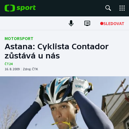
POPULÁRNÍ
SLEDOVAT
Fotbal
MOTORSPORT
Astana: Cyklista Contador
Hokej
zůstává u nás
Tenis
ČT24
16. 8. 2009
|
Zdroj:
ČTK
Atletika
Cyklistika
DALŠÍ SPORTY
Americký fotbal
NEPŘEHLÉDNĚTE