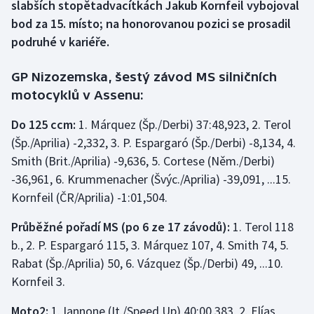
slabších stopětadvacítkách Jakub Kornfeil vybojoval
bod za 15. místo; na honorovanou pozici se prosadil
Gymnastika
podruhé v kariéře.
Házená
GP Nizozemska, šestý závod MS silničních
motocyklů v Assenu:
Jezdectví
Do 125 ccm:
1. Márquez (Šp./Derbi) 37:48,923, 2. Terol
Judo
(Šp./Aprilia) -2,332, 3. P. Espargaró (Šp./Derbi) -8,134, 4.
Smith (Brit./Aprilia) -9,636, 5. Cortese (Něm./Derbi)
Krasobruslení
-36,961, 6. Krummenacher (Švýc./Aprilia) -39,091, ...15.
Kornfeil (ČR/Aprilia) -1:01,504.
Lezení
Průběžné pořadí MS (po 6 ze 17 závodů):
1. Terol 118
Lyže a snowboard
b., 2. P. Espargaró 115, 3. Márquez 107, 4. Smith 74, 5.
Rabat (Šp./Aprilia) 50, 6. Vázquez (Šp./Derbi) 49, ...10.
Moderní pětiboj
Kornfeil 3.
Motorsport
Moto2:
1. Iannone (It./Speed Up) 40:00,383, 2. Elías