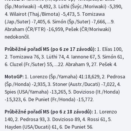
(Šp./Moriwaki) -4,492, 3. Lüthi (Švýc./Moriwaki) -5,390,
Olympijské hry
4. Wilairot (Thaj./Bimota) -5,473, 5. Tomizawa
(Jap./Suter) -7,405, 6. Simón (Šp./Suter) -7,666, ...9.
Parasport
Abraham (ČR/FTR) -16,959, Pešek (ČR/Moriwaki)
nedokončil.
Plavání
Průběžné pořadí MS (po 6 ze 17 závodů):
1. Elías 100,
Plážový volejbal
2. Tomizawa 76, 3. Lüthi 74, 4. Iannone 67, 5. Simón 61,
6. Cluzel (Fr./Suter) 55, ...22. Abraham 9, 27. Pešek 4.
Ragby
MotoGP:
1. Lorenzo (Šp./Yamaha) 41:18,629, 2. Pedrosa
Rychlobruslení
(Šp./Honda) -2,935, 3. Stoner (Austr./Ducati) -7,022, 4.
Spies (USA/Yamaha) -13,265, 5. Dovizioso (It./Honda)
Rychlostní kanoistika
-15,323, 6. De Puniet (Fr./Honda) -15,772.
Short track
Průběžné pořadí MS (po 6 z 18 závodů):
1. Lorenzo
140, 2. Pedrosa 93, 3. Dovizioso 89, 4. Rossi 61, 5.
Sportovní střelba
Hayden (USA/Ducati) 61, 6. De Puniet 56.