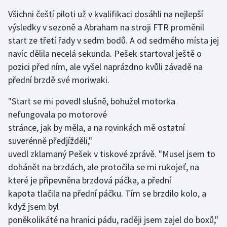
Stolní tenis
Všichni čeští piloti už v kvalifikaci dosáhli na nejlepší
výsledky v sezoně a Abraham na stroji FTR proměnil
Triatlon
start ze třetí řady v sedm bodů. A od sedmého místa jej
navíc dělila necelá sekunda. Pešek startoval ještě o
Veslování
pozici před ním, ale vyšel naprázdno kvůli závadě na
přední brzdě své moriwaki.
Vodní slalom
"Start se mi povedl slušně, bohužel motorka
Volejbal
nefungovala po motorové
stránce, jak by měla, a na rovinkách mě ostatní
Ostatní
suverénně předjížděli,"
uvedl zklamaný Pešek v tiskové zprávě. "Musel jsem to
dohánět na brzdách, ale protočila se mi rukojeť, na
které je připevněna brzdová páčka, a přední
kapota tlačila na přední páčku. Tím se brzdilo kolo, a
když jsem byl
poněkolikáté na hranici pádu, raději jsem zajel do boxů,"