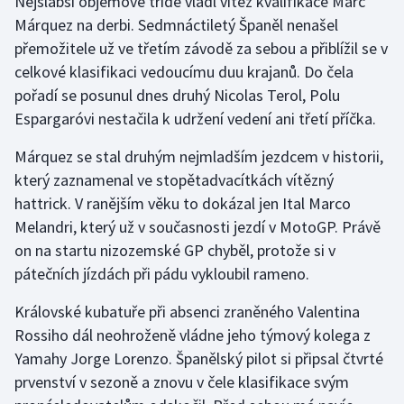
Nejslabší objemové třídě vládl vítěz kvalifikace Marc
Márquez na derbi. Sedmnáctiletý Španěl nenašel
přemožitele už ve třetím závodě za sebou a přiblížil se v
celkové klasifikaci vedoucímu duu krajanů. Do čela
pořadí se posunul dnes druhý Nicolas Terol, Polu
Espargaróvi nestačila k udržení vedení ani třetí příčka.
Márquez se stal druhým nejmladším jezdcem v historii,
který zaznamenal ve stopětadvacítkách vítězný
hattrick. V ranějším věku to dokázal jen Ital Marco
Melandri, který už v současnosti jezdí v MotoGP. Právě
on na startu nizozemské GP chyběl, protože si v
pátečních jízdách při pádu vykloubil rameno.
Královské kubatuře při absenci zraněného Valentina
Rossiho dál neohroženě vládne jeho týmový kolega z
Yamahy Jorge Lorenzo. Španělský pilot si připsal čtvrté
prvenství v sezoně a znovu v čele klasifikace svým