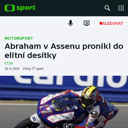
POPULÁRNÍ
SLEDOVAT
Fotbal
MOTORSPORT
Abraham v Assenu pronikl do
Hokej
elitní desítky
Tenis
ČT24
26. 6. 2010
|
Zdroj:
ČT sport
Atletika
Cyklistika
DALŠÍ SPORTY
Americký fotbal
NEPŘEHLÉDNĚTE