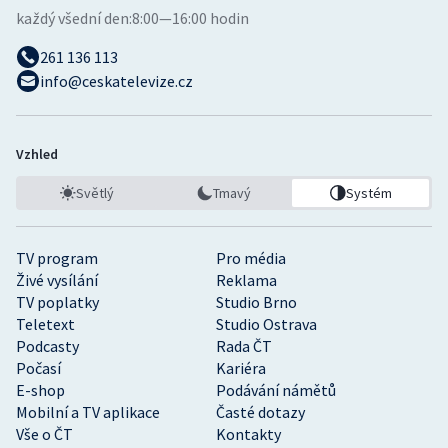
každý všední den:
8:00—16:00 hodin
261 136 113
info@ceskatelevize.cz
Vzhled
Světlý
Tmavý
Systém
TV program
Pro média
Živé vysílání
Reklama
TV poplatky
Studio Brno
Teletext
Studio Ostrava
Podcasty
Rada ČT
Počasí
Kariéra
E-shop
Podávání námětů
Mobilní a TV aplikace
Časté dotazy
Vše o ČT
Kontakty