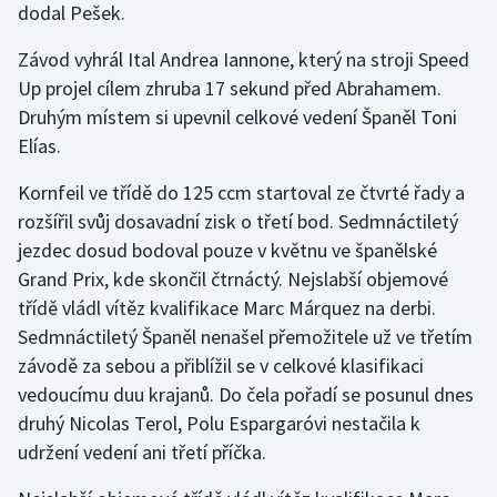
dodal Pešek.
Závod vyhrál Ital Andrea Iannone, který na stroji Speed
Up projel cílem zhruba 17 sekund před Abrahamem.
Druhým místem si upevnil celkové vedení Španěl Toni
Elías.
Kornfeil ve třídě do 125 ccm startoval ze čtvrté řady a
rozšířil svůj dosavadní zisk o třetí bod. Sedmnáctiletý
jezdec dosud bodoval pouze v květnu ve španělské
Grand Prix, kde skončil čtrnáctý. Nejslabší objemové
třídě vládl vítěz kvalifikace Marc Márquez na derbi.
Sedmnáctiletý Španěl nenašel přemožitele už ve třetím
závodě za sebou a přiblížil se v celkové klasifikaci
vedoucímu duu krajanů. Do čela pořadí se posunul dnes
druhý Nicolas Terol, Polu Espargaróvi nestačila k
udržení vedení ani třetí příčka.