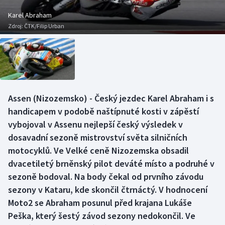
Baseball a softbal
Soutěže
Karel Abraham
Zdroj:
ČTK/Filip Urban
Basketbal
Historické návraty
Biatlon
Aplikace ČT sport
Boby a skeleton
AZ kvíz
Assen (Nizozemsko) - Český jezdec Karel Abraham i s
Box
handicapem v podobě naštípnuté kosti v zápěstí
vybojoval v Assenu nejlepší český výsledek v
Curling
dosavadní sezoně mistrovství světa silničních
motocyklů. Ve Velké ceně Nizozemska obsadil
Dostihy
dvacetiletý brněnský pilot deváté místo a podruhé v
Florbal
sezoně bodoval. Na body čekal od prvního závodu
sezony v Kataru, kde skončil čtrnáctý. V hodnocení
Futsal
Moto2 se Abraham posunul před krajana Lukáše
Peška, který šestý závod sezony nedokončil. Ve
Golf