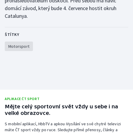
pronásledovatelům odskočil. Před sebou má navíc
domácí závod, který bude 4. července hostit okruh
Catalunya.
ŠTÍTKY
Motorsport
APLIKACE ČT SPORT
Mějte celý sportovní svět vždy u sebe i na
velké obrazovce.
S mobilní aplikací, HbbTV a apkou iVysílání ve své chytré televizi
máte ČT sport vždy po ruce. Sledujte přímé přenosy, články a