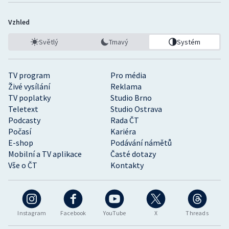
Vzhled
Světlý
Tmavý
Systém
TV program
Pro média
Živé vysílání
Reklama
TV poplatky
Studio Brno
Teletext
Studio Ostrava
Podcasty
Rada ČT
Počasí
Kariéra
E-shop
Podávání námětů
Mobilní a TV aplikace
Časté dotazy
Vše o ČT
Kontakty
Instagram
Facebook
YouTube
X
Threads