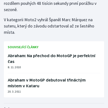
rozdílem pouhých 48 tisícin sekundy první porážku v
Stolní tenis
sezoně.
Triatlon
V kategorii Moto2 vyhrál Španěl Marc Márquez na
suteru, který do závodu odstartoval až ze šestého
Veslování
místa.
Vodní slalom
SOUVISEJÍCÍ ČLÁNKY
Volejbal
Abraham: Na přechod do MotoGP je perfektní
Ostatní
čas
8. 11. 2010
Abraham v MotoGP debutoval třináctým
místem v Kataru
20. 3. 2011