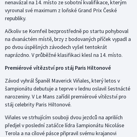
nenavázal na 14. místo ze sobotní kvalifikace, kterým
Olympijské hry
vyrovnal své maximum z loňské Grand Prix České
republiky.
Parasport
Ačkoliv se Kornfeil bezprostředně po startu pohyboval
na dvanáctém místě, brzy z bodovaných příček vypadl a
Plavání
po dvou úspěšných závodech vyšel tentokrát
Plážový volejbal
naprázdno. V průběžné klasifikaci klesl na 14. místo.
Premiérové vítězství pro stáj Paris Hiltonové
Ragby
Závod vyhrál Španěl Maverick Viňales, který letos v
Rychlobruslení
šampionátu debutuje a teprve v lednu oslavil šestnácté
narozeniny. V Le Mans zařídil premiérové vítězství pro
Rychlostní kanoistika
stáj celebrity Paris Hiltonové.
Short track
Viňales ve strhujícím souboji dvou jezdců na apriliích
předjel v poslední zatáčce lídra šampionátu Nicoláse
Sportovní střelba
Terola a na cílové pásce připravil svému krajanovi