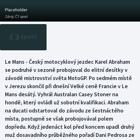
Baseball a softbal
Soutěže
Placeholder
Zdroj:
ČT sport
Basketbal
Historické návraty
Biatlon
Aplikace ČT sport
Boby a skeleton
AZ kvíz
Le Mans - Český motocyklový jezdec Karel Abraham
Box
se podruhé v sezoně probojoval do elitní desítky v
závodě mistrovství světa MotoGP. Po sedmém místě
Curling
v Jerezu skončil při dnešní Velké ceně Francie v Le
Mans desátý. Vyhrál Australan Casey Stoner na
Dostihy
hondě, který ovládl už sobotní kvalifikaci. Abraham
Florbal
na ducati odstartoval do závodu ze šestnáctého
místa, postupně se však probojovával polem
Futsal
dopředu. Když jedenáct kol před koncem upadl druhý
muž dosavadního průběžného pořadí Dani Pedrosa ze
Golf