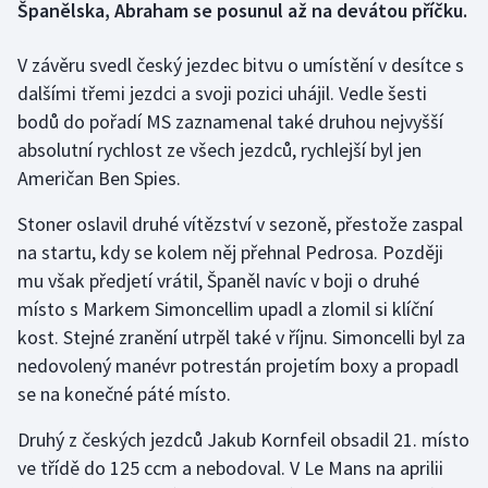
Španělska, Abraham se posunul až na devátou příčku.
Gymnastika
V závěru svedl český jezdec bitvu o umístění v desítce s
dalšími třemi jezdci a svoji pozici uhájil. Vedle šesti
Házená
bodů do pořadí MS zaznamenal také druhou nejvyšší
absolutní rychlost ze všech jezdců, rychlejší byl jen
Jezdectví
Američan Ben Spies.
Judo
Stoner oslavil druhé vítězství v sezoně, přestože zaspal
na startu, kdy se kolem něj přehnal Pedrosa. Později
Krasobruslení
mu však předjetí vrátil, Španěl navíc v boji o druhé
místo s Markem Simoncellim upadl a zlomil si klíční
Lezení
kost. Stejné zranění utrpěl také v říjnu. Simoncelli byl za
nedovolený manévr potrestán projetím boxy a propadl
Lyže a snowboard
se na konečné páté místo.
Moderní pětiboj
Druhý z českých jezdců Jakub Kornfeil obsadil 21. místo
ve třídě do 125 ccm a nebodoval. V Le Mans na aprilii
Motorsport