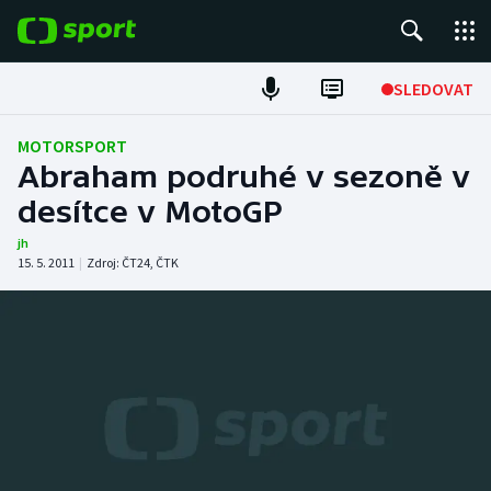
POPULÁRNÍ
SLEDOVAT
Fotbal
MOTORSPORT
Abraham podruhé v sezoně v
Hokej
desítce v MotoGP
Tenis
jh
15. 5. 2011
|
Zdroj:
ČT24
,
ČTK
Atletika
Cyklistika
DALŠÍ SPORTY
Americký fotbal
NEPŘEHLÉDNĚTE