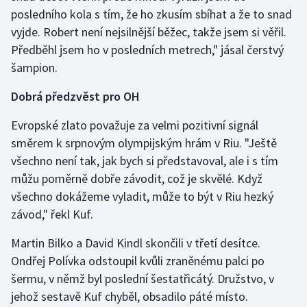
Short track
posledního kola s tím, že ho zkusím sbíhat a že to snad
vyjde. Robert není nejsilnější běžec, takže jsem si věřil.
Sportovní střelba
Předběhl jsem ho v posledních metrech," jásal čerstvý
šampion.
Stolní tenis
Dobrá předzvěst pro OH
Triatlon
Evropské zlato považuje za velmi pozitivní signál
Veslování
směrem k srpnovým olympijským hrám v Riu. "Ještě
všechno není tak, jak bych si představoval, ale i s tím
Vodní slalom
můžu poměrně dobře závodit, což je skvělé. Když
všechno dokážeme vyladit, může to být v Riu hezký
Volejbal
závod," řekl Kuf.
Ostatní
Martin Bilko a David Kindl skončili v třetí desítce.
Ondřej Polívka odstoupil kvůli zraněnému palci po
šermu, v němž byl poslední šestatřicátý. Družstvo, v
jehož sestavě Kuf chyběl, obsadilo páté místo.