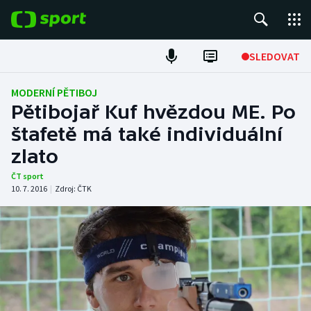
POPULÁRNÍ
SLEDOVAT
ME v atletice
MODERNÍ PĚTIBOJ
Pětibojař Kuf hvězdou ME. Po
ME v plavání
štafetě má také individuální
zlato
Fotbal
ČT sport
Hokej
10. 7. 2016
|
Zdroj:
ČTK
Tenis
DALŠÍ SPORTY
Americký fotbal
NEPŘEHLÉDNĚTE