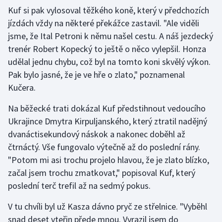
Kuf si pak vylosoval těžkého koně, který v předchozích
Moderní pětiboj
jízdách vždy na některé překážce zastavil. "Ale viděli
jsme, že Ital Petroni k němu našel cestu. A náš jezdecký
Motorsport
trenér Robert Kopecký to ještě o něco vylepšil. Honza
udělal jednu chybu, což byl na tomto koni skvělý výkon.
Olympijské hry
Pak bylo jasné, že je ve hře o zlato," poznamenal
Parasport
Kučera.
Na běžecké trati dokázal Kuf předstihnout vedoucího
Plavání
Ukrajince Dmytra Kirpuljanského, který ztratil nadějný
dvanáctisekundový náskok a nakonec doběhl až
Plážový volejbal
čtrnáctý. Vše fungovalo výtečně až do poslední rány.
Ragby
"Potom mi asi trochu projelo hlavou, že je zlato blízko,
začal jsem trochu zmatkovat," popisoval Kuf, který
Rychlobruslení
poslední terč trefil až na sedmý pokus.
Rychlostní kanoistika
V tu chvíli byl už Kasza dávno pryč ze střelnice. "Vyběhl
snad deset vteřin přede mnou. Vyrazil jsem do