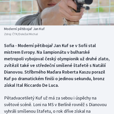
Atletika
Soutěže
Baseball a softbal
Historické návraty
Basketbal
Aplikace ČT sport
Moderní pětibojař Jan Kuf
Zdroj:
ČTK/Doležal Michal
Biatlon
AZ kvíz
Sofia - Moderní pětibojař Jan Kuf se v Sofii stal
mistrem Evropy. Na šampionátu v bulharské
Boby a skeleton
metropoli vybojoval český olympionik už druhé zlato,
Box
zvítězil také ve středeční smíšené štafetě s Natálií
Dianovou. Stříbrného Maďara Roberta Kaszu porazil
Curling
Kuf po dramatickém finiši o jedinou sekundu, bronz
získal Ital Riccardo De Luca.
Cyklistika
Pětadvacetiletý Kuf už má za sebou i úspěchy na
Dostihy
světové scéně. Loni na MS v Berlíně rovněž s Dianovou
vyhráli smíšenou štafetu, o rok dříve získal na
Florbal