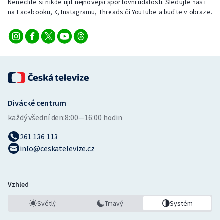
Nenechte si nikde ujít nejnovější sportovní události. Sledujte nás i
na Facebooku, X, Instagramu, Threads či YouTube a buďte v obraze.
Divácké centrum
každý všední den:
8:00—16:00 hodin
261 136 113
info@ceskatelevize.cz
Vzhled
Světlý
Tmavý
Systém