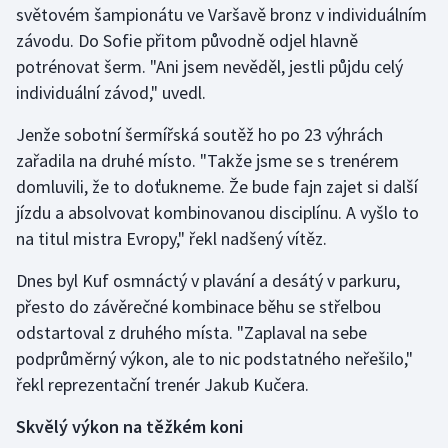
světovém šampionátu ve Varšavě bronz v individuálním
závodu. Do Sofie přitom původně odjel hlavně
Futsal
potrénovat šerm. "Ani jsem nevěděl, jestli půjdu celý
individuální závod," uvedl.
Golf
Jenže sobotní šermířská soutěž ho po 23 výhrách
Gymnastika
zařadila na druhé místo. "Takže jsme se s trenérem
domluvili, že to doťukneme. Že bude fajn zajet si další
Házená
jízdu a absolvovat kombinovanou disciplínu. A vyšlo to
na titul mistra Evropy," řekl nadšený vítěz.
Jezdectví
Dnes byl Kuf osmnáctý v plavání a desátý v parkuru,
Judo
přesto do závěrečné kombinace běhu se střelbou
odstartoval z druhého místa. "Zaplaval na sebe
Krasobruslení
podprůměrný výkon, ale to nic podstatného neřešilo,"
Lezení
řekl reprezentační trenér Jakub Kučera.
Skvělý výkon na těžkém koni
Lyže a snowboard