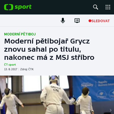
POPULÁRNÍ
SLEDOVAT
Fotbal
MODERNÍ PĚTIBOJ
Moderní pětibojař Grycz
Hokej
znovu sahal po titulu,
nakonec má z MSJ stříbro
Tenis
ČT sport
Atletika
13. 8. 2017
|
Zdroj:
ČTK
Cyklistika
DALŠÍ SPORTY
Americký fotbal
NEPŘEHLÉDNĚTE