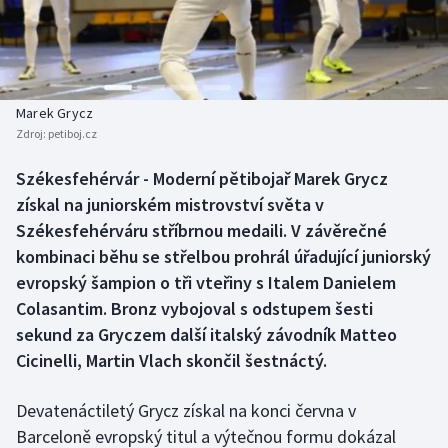
Baseball a softbal
Soutěže
Basketbal
Historické návraty
Biatlon
Aplikace ČT sport
Marek Grycz
Zdroj:
petiboj.cz
Boby a skeleton
AZ kvíz
Székesfehérvár - Moderní pětibojař Marek Grycz
získal na juniorském mistrovství světa v
Box
Székesfehérváru stříbrnou medaili. V závěrečné
Curling
kombinaci běhu se střelbou prohrál úřadující juniorský
evropský šampion o tři vteřiny s Italem Danielem
Dostihy
Colasantim. Bronz vybojoval s odstupem šesti
sekund za Gryczem další italský závodník Matteo
Florbal
Cicinelli, Martin Vlach skončil šestnáctý.
Futsal
Devatenáctiletý Grycz získal na konci června v
Barceloně evropský titul a výtečnou formu dokázal
Golf