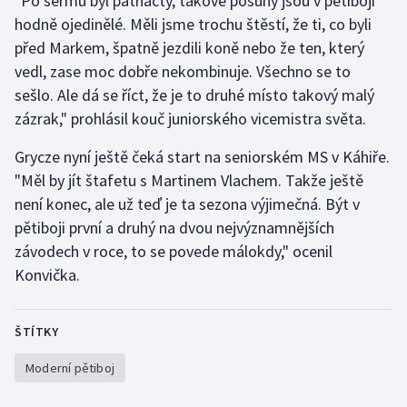
"Po šermu byl patnáctý, takové posuny jsou v pětiboji
Stolní tenis
hodně ojedinělé. Měli jsme trochu štěstí, že ti, co byli
před Markem, špatně jezdili koně nebo že ten, který
Triatlon
vedl, zase moc dobře nekombinuje. Všechno se to
sešlo. Ale dá se říct, že je to druhé místo takový malý
Veslování
zázrak," prohlásil kouč juniorského vicemistra světa.
Vodní slalom
Grycze nyní ještě čeká start na seniorském MS v Káhiře.
"Měl by jít štafetu s Martinem Vlachem. Takže ještě
Volejbal
není konec, ale už teď je ta sezona výjimečná. Být v
pětiboji první a druhý na dvou nejvýznamnějších
Ostatní
závodech v roce, to se povede málokdy," ocenil
Konvička.
ŠTÍTKY
Moderní pětiboj