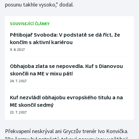
posunu takhle vysoko," dodal.
Olympijské hry
SOUVISEJÍCÍ ČLÁNKY
Parasport
Pětibojař Svoboda: V podstatě se dá říct, že
Plavání
končím s aktivní kariérou
9. 8. 2017
Plážový volejbal
Obhajoba zlata se nepovedla. Kuf s Dianovou
Ragby
skončili na ME v mixu pátí
24. 7. 2017
Rychlobruslení
Kuf nezvládl obhajobu evropského titulu a na
Rychlostní kanoistika
ME skončil sedmý
23. 7. 2017
Short track
Sportovní střelba
Překvapení neskrýval ani Gryczův trenér Ivo Konvička.