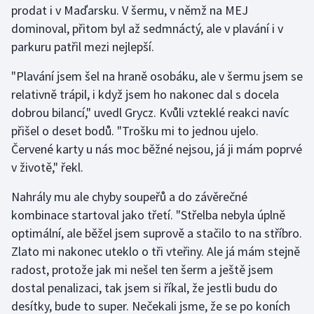
prodat i v Maďarsku. V šermu, v němž na MEJ
dominoval, přitom byl až sedmnáctý, ale v plavání i v
Gymnastika
parkuru patřil mezi nejlepší.
Házená
"Plavání jsem šel na hraně osobáku, ale v šermu jsem se
relativně trápil, i když jsem ho nakonec dal s docela
Jezdectví
dobrou bilancí," uvedl Grycz. Kvůli vzteklé reakci navíc
přišel o deset bodů. "Trošku mi to jednou ujelo.
Judo
Červené karty u nás moc běžné nejsou, já ji mám poprvé
v životě," řekl.
Krasobruslení
Nahrály mu ale chyby soupeřů a do závěrečné
Lezení
kombinace startoval jako třetí. "Střelba nebyla úplně
optimální, ale běžel jsem suprově a stačilo to na stříbro.
Lyže a snowboard
Zlato mi nakonec uteklo o tři vteřiny. Ale já mám stejně
Moderní pětiboj
radost, protože jak mi nešel ten šerm a ještě jsem
dostal penalizaci, tak jsem si říkal, že jestli budu do
Motorsport
desítky, bude to super. Nečekali jsme, že se po koních