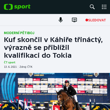
POPULÁRNÍ
SLEDOVAT
Fotbal
MODERNÍ PĚTIBOJ
Kuf skončil v Káhiře třináctý,
Hokej
výrazně se přiblížil
kvalifikaci do Tokia
Tenis
ČT sport
Atletika
13. 6. 2021
|
Zdroj:
ČTK
Cyklistika
DALŠÍ SPORTY
Americký fotbal
NEPŘEHLÉDNĚTE