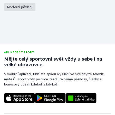
Stolní tenis
Moderní pětiboj
Triatlon
Veslování
Vodní slalom
Volejbal
APLIKACE ČT SPORT
Mějte celý sportovní svět vždy u sebe i na
velké obrazovce.
Ostatní
S mobilní aplikací, HbbTV a apkou iVysílání ve své chytré televizi
máte ČT sport vždy po ruce. Sledujte přímé přenosy, články a
bonusový obsah kdekoli a kdykoli.