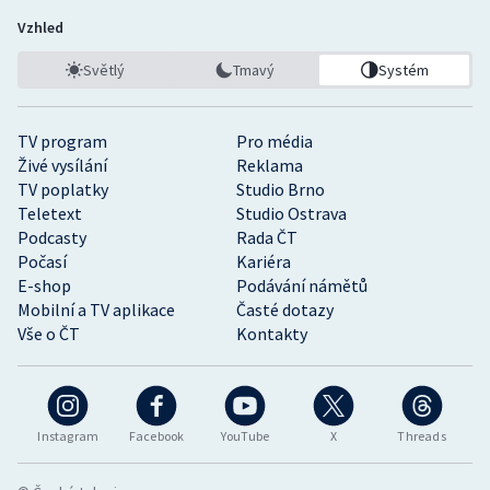
Vzhled
Světlý
Tmavý
Systém
TV program
Pro média
Živé vysílání
Reklama
TV poplatky
Studio Brno
Teletext
Studio Ostrava
Podcasty
Rada ČT
Počasí
Kariéra
E-shop
Podávání námětů
Mobilní a TV aplikace
Časté dotazy
Vše o ČT
Kontakty
Instagram
Facebook
YouTube
X
Threads