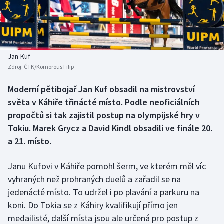
Baseball a softbal
Soutěže
Basketbal
Historické návraty
Biatlon
Aplikace ČT sport
Jan Kuf
Zdroj:
ČTK/Komorous Filip
Boby a skeleton
AZ kvíz
Moderní pětibojař Jan Kuf obsadil na mistrovství
světa v Káhiře třinácté místo. Podle neoficiálních
Box
propočtů si tak zajistil postup na olympijské hry v
Curling
Tokiu. Marek Grycz a David Kindl obsadili ve finále 20.
a 21. místo.
Dostihy
Janu Kufovi v Káhiře pomohl šerm, ve kterém měl víc
Florbal
vyhraných než prohraných duelů a zařadil se na
jedenácté místo. To udržel i po plavání a parkuru na
Futsal
koni. Do Tokia se z Káhiry kvalifikují přímo jen
medailisté, další místa jsou ale určená pro postup z
Golf