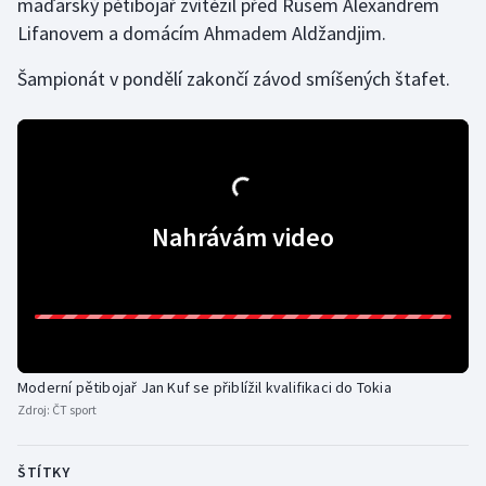
maďarský pětibojař zvítězil před Rusem Alexandrem
Lifanovem a domácím Ahmadem Aldžandjim.
Olympijské hry
Šampionát v pondělí zakončí závod smíšených štafet.
Parasport
Plavání
Plážový volejbal
Nahrávám video
Ragby
Rychlobruslení
Rychlostní kanoistika
Moderní pětibojař Jan Kuf se přiblížil kvalifikaci do Tokia
Short track
Zdroj:
ČT sport
Sportovní střelba
ŠTÍTKY