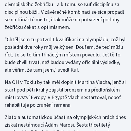
olympijského žebříčku - a k tomu se Kuf disciplínu za
disciplínou blížil. V závěrečné kombinaci se sice propadl
Gymnastika
se na třinácté místo, i tak může na potvrzení podoby
žebříčku čekat s optimismem.
Házená
"Chtěl jsem tu potvrdit kvalifikaci na olympiádu, což byl
Jezdectví
poslední dva roky můj velký sen. Doufám, že teď můžu
říct, že se to tím třináctým místem povedlo. Ještě to
Judo
bude chvíli trvat, než budou vydány oficiální výsledky,
ale věřím, že tam jsem," uvedl Kuf.
Krasobruslení
Na OH v Tokiu by tak měl doplnit Martina Vlacha, jenž si
Lezení
start pod pěti kruhy zajistil bronzem na předloňském
mistrovství Evropy. V Egyptě Vlach nestartoval, neboť
Lyže a snowboard
rehabilituje po zranění ramena.
Moderní pětiboj
Zlato a automatickou účast na olympijských hrách dnes
získal nestárnoucí Ádám Marosi. Šestatřicetiletý
Motorsport