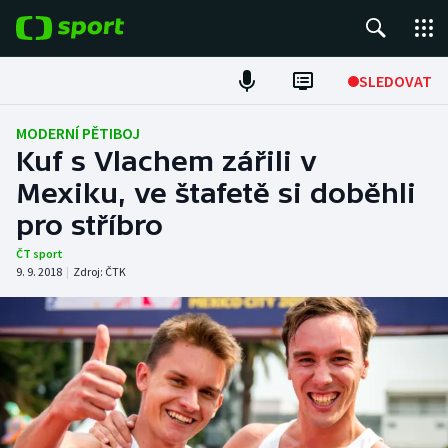
POPULÁRNÍ
SLEDOVAT
Fotbal
MODERNÍ PĚTIBOJ
Kuf s Vlachem zářili v
Hokej
Mexiku, ve štafetě si doběhli
pro stříbro
Tenis
ČT sport
Atletika
9. 9. 2018
|
Zdroj:
ČTK
Cyklistika
DALŠÍ SPORTY
Americký fotbal
NEPŘEHLÉDNĚTE