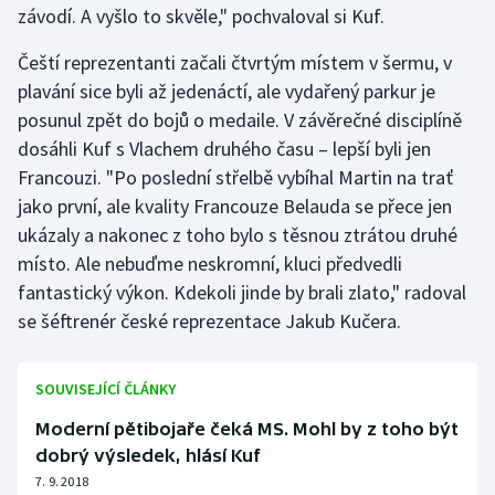
závodí. A vyšlo to skvěle," pochvaloval si Kuf.
Gymnastika
Čeští reprezentanti začali čtvrtým místem v šermu, v
plavání sice byli až jedenáctí, ale vydařený parkur je
Házená
posunul zpět do bojů o medaile. V závěrečné disciplíně
dosáhli Kuf s Vlachem druhého času – lepší byli jen
Jezdectví
Francouzi. "Po poslední střelbě vybíhal Martin na trať
jako první, ale kvality Francouze Belauda se přece jen
Judo
ukázaly a nakonec z toho bylo s těsnou ztrátou druhé
místo. Ale nebuďme neskromní, kluci předvedli
Krasobruslení
fantastický výkon. Kdekoli jinde by brali zlato," radoval
Lezení
se šéftrenér české reprezentace Jakub Kučera.
Lyže a snowboard
SOUVISEJÍCÍ ČLÁNKY
Moderní pětiboj
Moderní pětibojaře čeká MS. Mohl by z toho být
dobrý výsledek, hlásí Kuf
Motorsport
7. 9. 2018