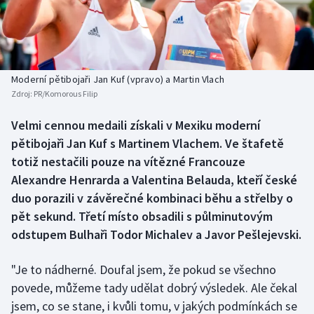
Baseball a softbal
Soutěže
Basketbal
Historické návraty
Biatlon
Aplikace ČT sport
Moderní pětibojaři Jan Kuf (vpravo) a Martin Vlach
Zdroj:
PR/Komorous Filip
Boby a skeleton
AZ kvíz
Velmi cennou medaili získali v Mexiku moderní
pětibojaři Jan Kuf s Martinem Vlachem. Ve štafetě
Box
totiž nestačili pouze na vítězné Francouze
Curling
Alexandre Henrarda a Valentina Belauda, kteří české
duo porazili v závěrečné kombinaci běhu a střelby o
Dostihy
pět sekund. Třetí místo obsadili s půlminutovým
odstupem Bulhaři Todor Michalev a Javor Pešlejevski.
Florbal
"Je to nádherné. Doufal jsem, že pokud se všechno
Futsal
povede, můžeme tady udělat dobrý výsledek. Ale čekal
jsem, co se stane, i kvůli tomu, v jakých podmínkách se
Golf