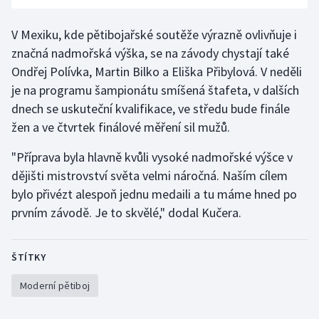
Olympijské hry
V Mexiku, kde pětibojařské soutěže výrazně ovlivňuje i
značná nadmořská výška, se na závody chystají také
Parasport
Ondřej Polívka, Martin Bilko a Eliška Přibylová. V neděli
je na programu šampionátu smíšená štafeta, v dalších
Plavání
dnech se uskuteční kvalifikace, ve středu bude finále
Plážový volejbal
žen a ve čtvrtek finálové měření sil mužů.
"Příprava byla hlavně kvůli vysoké nadmořské výšce v
Ragby
dějišti mistrovství světa velmi náročná. Naším cílem
Rychlobruslení
bylo přivézt alespoň jednu medaili a tu máme hned po
prvním závodě. Je to skvělé," dodal Kučera.
Rychlostní kanoistika
ŠTÍTKY
Short track
Moderní pětiboj
Sportovní střelba