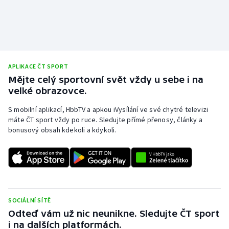
Stolní tenis
Triatlon
Veslování
APLIKACE ČT SPORT
Mějte celý sportovní svět vždy u sebe i na
Vodní slalom
velké obrazovce.
Volejbal
S mobilní aplikací, HbbTV a apkou iVysílání ve své chytré televizi
máte ČT sport vždy po ruce. Sledujte přímé přenosy, články a
Ostatní
bonusový obsah kdekoli a kdykoli.
SOCIÁLNÍ SÍTĚ
Odteď vám už nic neunikne. Sledujte ČT sport
i na dalších platformách.