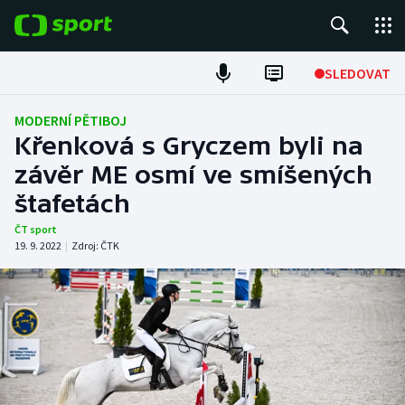
POPULÁRNÍ
SLEDOVAT
Fotbal
MODERNÍ PĚTIBOJ
Křenková s Gryczem byli na
Hokej
závěr ME osmí ve smíšených
štafetách
Tenis
ČT sport
Atletika
19. 9. 2022
|
Zdroj:
ČTK
Cyklistika
DALŠÍ SPORTY
Americký fotbal
NEPŘEHLÉDNĚTE