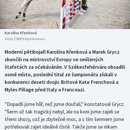
Baseball a softbal
Soutěže
Basketbal
Historické návraty
Biatlon
Aplikace ČT sport
Karolína Křenková
Zdroj:
ČSMP/Filip Komorous
Boby a skeleton
AZ kvíz
Moderní pětibojaři Karolína Křenková a Marek Grycz
skončili na mistrovství Evropy ve smíšených
Box
štafetách za očekáváním. V Székesfehérváru obsadili
Curling
osmé místo, poslední titul ze šampionátu získali v
konkurenci deseti dvojic Britové Kate Frenchová a
Dostihy
Myles Pillage před Italy a Francouzi.
Florbal
"Dopadli jsme hůř, než jsme doufali," konstatoval Grycz.
"Šerm až tak tragický nebyl, ale na koni jsme zajeli se
Futsal
třemi shozy, což je zbytečně moc, a s tím šermem jsme
potřebovali zajet ideálně čistě. Takže jsme se nikam
Golf