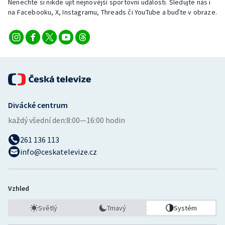
Nenechte si nikde ujít nejnovější sportovní události. Sledujte nás i
Stolní tenis
na Facebooku, X, Instagramu, Threads či YouTube a buďte v obraze.
Triatlon
Veslování
Vodní slalom
Volejbal
Divácké centrum
každý všední den:
8:00—16:00 hodin
Ostatní
261 136 113
info@ceskatelevize.cz
Vzhled
Světlý
Tmavý
Systém