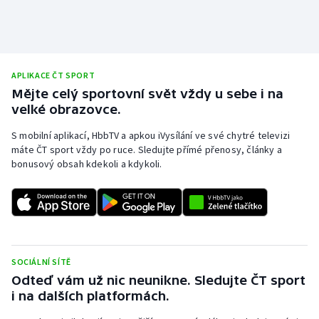
Olympijské hry
Parasport
APLIKACE ČT SPORT
Plavání
Mějte celý sportovní svět vždy u sebe i na
velké obrazovce.
Plážový volejbal
S mobilní aplikací, HbbTV a apkou iVysílání ve své chytré televizi
máte ČT sport vždy po ruce. Sledujte přímé přenosy, články a
Ragby
bonusový obsah kdekoli a kdykoli.
Rychlobruslení
Rychlostní kanoistika
Short track
SOCIÁLNÍ SÍTĚ
Odteď vám už nic neunikne. Sledujte ČT sport
Sportovní střelba
i na dalších platformách.