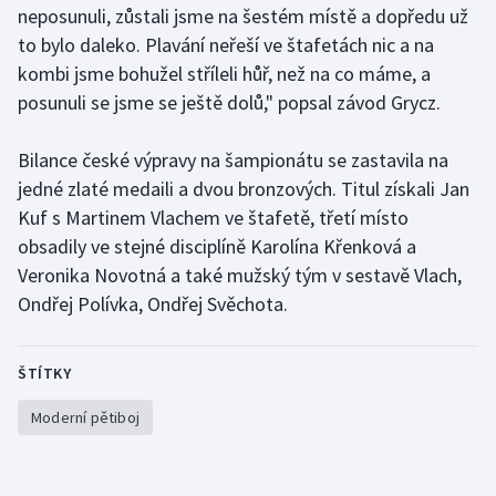
neposunuli, zůstali jsme na šestém místě a dopředu už
to bylo daleko. Plavání neřeší ve štafetách nic a na
Gymnastika
kombi jsme bohužel stříleli hůř, než na co máme, a
posunuli se jsme se ještě dolů," popsal závod Grycz.
Házená
Jezdectví
Bilance české výpravy na šampionátu se zastavila na
jedné zlaté medaili a dvou bronzových. Titul získali Jan
Judo
Kuf s Martinem Vlachem ve štafetě, třetí místo
obsadily ve stejné disciplíně Karolína Křenková a
Krasobruslení
Veronika Novotná a také mužský tým v sestavě Vlach,
Ondřej Polívka, Ondřej Svěchota.
Lezení
Lyže a snowboard
ŠTÍTKY
Moderní pětiboj
Moderní pětiboj
Motorsport