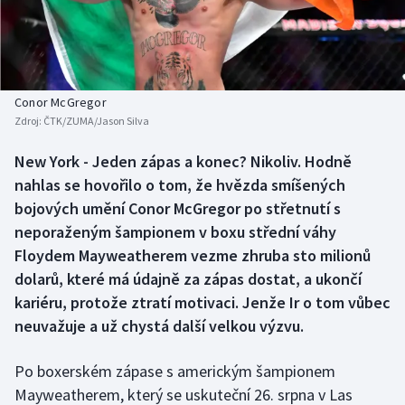
Baseball a softbal
Soutěže
Basketbal
Historické návraty
Biatlon
Aplikace ČT sport
Conor McGregor
Zdroj:
ČTK/ZUMA/Jason Silva
Boby a skeleton
AZ kvíz
New York - Jeden zápas a konec? Nikoliv. Hodně
nahlas se hovořilo o tom, že hvězda smíšených
Box
bojových umění Conor McGregor po střetnutí s
Curling
neporaženým šampionem v boxu střední váhy
Floydem Mayweatherem vezme zhruba sto milionů
Dostihy
dolarů, které má údajně za zápas dostat, a ukončí
kariéru, protože ztratí motivaci. Jenže Ir o tom vůbec
Florbal
neuvažuje a už chystá další velkou výzvu.
Futsal
Po boxerském zápase s americkým šampionem
Mayweatherem, který se uskuteční 26. srpna v Las
Golf