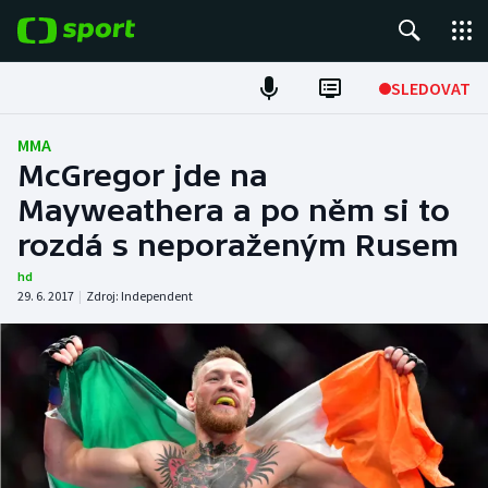
POPULÁRNÍ
SLEDOVAT
Fotbal
MMA
McGregor jde na
Hokej
Mayweathera a po něm si to
rozdá s neporaženým Rusem
Tenis
hd
Atletika
29. 6. 2017
|
Zdroj:
Independent
Cyklistika
DALŠÍ SPORTY
Americký fotbal
NEPŘEHLÉDNĚTE