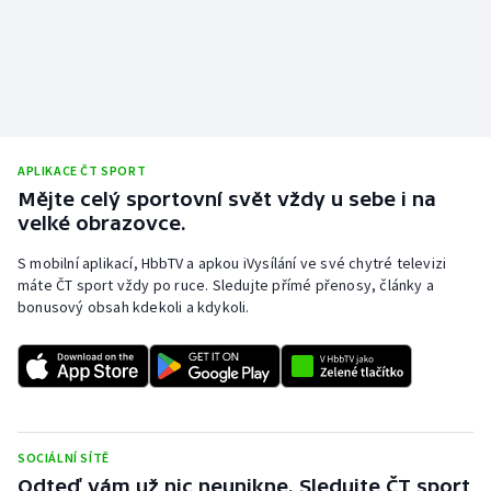
Stolní tenis
Triatlon
Veslování
Vodní slalom
APLIKACE ČT SPORT
Mějte celý sportovní svět vždy u sebe i na
velké obrazovce.
Volejbal
S mobilní aplikací, HbbTV a apkou iVysílání ve své chytré televizi
Ostatní
máte ČT sport vždy po ruce. Sledujte přímé přenosy, články a
bonusový obsah kdekoli a kdykoli.
SOCIÁLNÍ SÍTĚ
Odteď vám už nic neunikne. Sledujte ČT sport