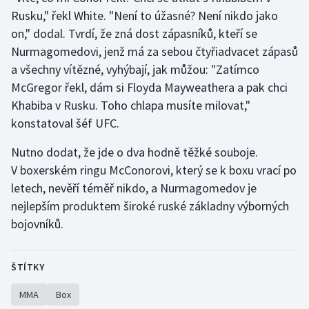
Rusku," řekl White. "Není to úžasné? Není nikdo jako
Olympijské hry
on," dodal. Tvrdí, že zná dost zápasníků, kteří se
Nurmagomedovi, jenž má za sebou čtyřiadvacet zápasů
Parasport
a všechny vítězné, vyhýbají, jak můžou: "Zatímco
McGregor řekl, dám si Floyda Mayweathera a pak chci
Plavání
Khabiba v Rusku. Toho chlapa musíte milovat,"
Plážový volejbal
konstatoval šéf UFC.
Nutno dodat, že jde o dva hodně těžké souboje.
Ragby
V boxerském ringu McConorovi, který se k boxu vrací po
Rychlobruslení
letech, nevěří téměř nikdo, a Nurmagomedov je
nejlepším produktem široké ruské základny výborných
Rychlostní kanoistika
bojovníků.
Short track
ŠTÍTKY
Sportovní střelba
MMA
Box