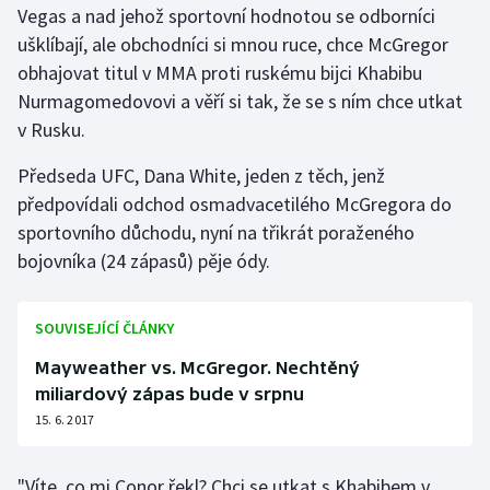
Vegas a nad jehož sportovní hodnotou se odborníci
ušklíbají, ale obchodníci si mnou ruce, chce McGregor
Gymnastika
obhajovat titul v MMA proti ruskému bijci Khabibu
Nurmagomedovovi a věří si tak, že se s ním chce utkat
Házená
v Rusku.
Jezdectví
Předseda UFC, Dana White, jeden z těch, jenž
předpovídali odchod osmadvacetilého McGregora do
Judo
sportovního důchodu, nyní na třikrát poraženého
bojovníka (24 zápasů) pěje ódy.
Krasobruslení
Lezení
SOUVISEJÍCÍ ČLÁNKY
Lyže a snowboard
Mayweather vs. McGregor. Nechtěný
miliardový zápas bude v srpnu
Moderní pětiboj
15. 6. 2017
Motorsport
"Víte, co mi Conor řekl? Chci se utkat s Khabibem v