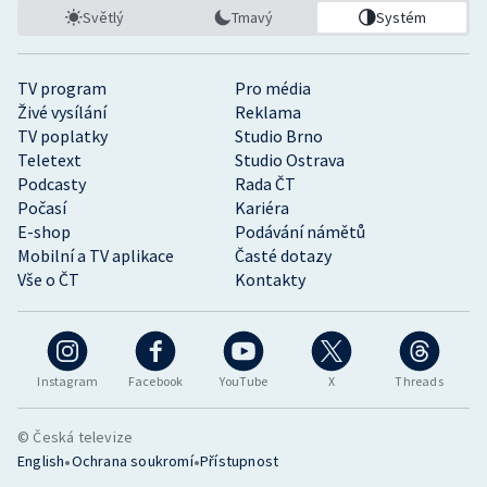
Světlý
Tmavý
Systém
TV program
Pro média
Živé vysílání
Reklama
TV poplatky
Studio Brno
Teletext
Studio Ostrava
Podcasty
Rada ČT
Počasí
Kariéra
E-shop
Podávání námětů
Mobilní a TV aplikace
Časté dotazy
Vše o ČT
Kontakty
Instagram
Facebook
YouTube
X
Threads
© Česká televize
•
•
English
Ochrana soukromí
Přístupnost