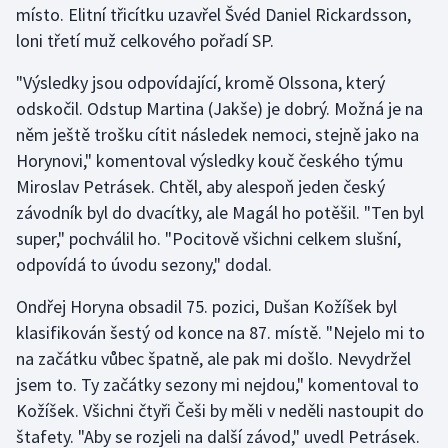
místo. Elitní třicítku uzavřel Švéd Daniel Rickardsson,
Stolní tenis
loni třetí muž celkového pořadí SP.
Triatlon
"Výsledky jsou odpovídající, kromě Olssona, který
odskočil. Odstup Martina (Jakše) je dobrý. Možná je na
Veslování
něm ještě trošku cítit následek nemoci, stejně jako na
Vodní slalom
Horynovi," komentoval výsledky kouč českého týmu
Miroslav Petrásek. Chtěl, aby alespoň jeden český
Volejbal
závodník byl do dvacítky, ale Magál ho potěšil. "Ten byl
super," pochválil ho. "Pocitově všichni celkem slušní,
Ostatní
odpovídá to úvodu sezony," dodal.
Ondřej Horyna obsadil 75. pozici, Dušan Kožíšek byl
klasifikován šestý od konce na 87. místě. "Nejelo mi to
na začátku vůbec špatně, ale pak mi došlo. Nevydržel
jsem to. Ty začátky sezony mi nejdou," komentoval to
Kožíšek. Všichni čtyři Češi by měli v neděli nastoupit do
štafety. "Aby se rozjeli na další závod," uvedl Petrásek.