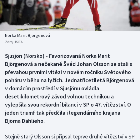
Baseball a softbal
Soutěže
Basketbal
Historické návraty
Biatlon
Aplikace ČT sport
Norka Marit Björgenová
Zdroj:
ISIFA
Boby a skeleton
AZ kvíz
Sjusjön (Norsko) - Favorizovaná Norka Marit
Björgenová a nečekaně Švéd Johan Olsson se stali s
Box
převahou prvními vítězi v novém ročníku Světového
Curling
poháru v běhu na lyžích. Jednatřicetiletá Björgenová
v domácím prostředí v Sjusjönu ovládla
Dostihy
desetikilometrový závod volnou technikou a
vylepšila svou rekordní bilanci v SP o 47. vítězství. O
Florbal
jeden triumf tak předčila i legendárního krajana
Björna Dählieho.
Futsal
Stejně starý Olsson si připsal teprve druhé vítězství v SP
Golf