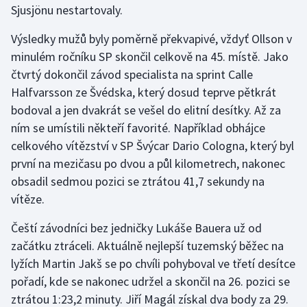
Sjusjönu nestartovaly.
Olympijské hry
Výsledky mužů byly poměrně překvapivé, vždyť Ollson v
Parasport
minulém ročníku SP skončil celkově na 45. místě. Jako
čtvrtý dokončil závod specialista na sprint Calle
Plavání
Halfvarsson ze Švédska, který dosud teprve pětkrát
bodoval a jen dvakrát se vešel do elitní desítky. Až za
Plážový volejbal
ním se umístili někteří favorité. Například obhájce
celkového vítězství v SP Švýcar Dario Cologna, který byl
Ragby
první na mezičasu po dvou a půl kilometrech, nakonec
obsadil sedmou pozici se ztrátou 41,7 sekundy na
Rychlobruslení
vítěze.
Rychlostní kanoistika
Čeští závodníci bez jedničky Lukáše Bauera už od
začátku ztráceli. Aktuálně nejlepší tuzemský běžec na
Short track
lyžích Martin Jakš se po chvíli pohyboval ve třetí desítce
pořadí, kde se nakonec udržel a skončil na 26. pozici se
Sportovní střelba
ztrátou 1:23,2 minuty. Jiří Magál získal dva body za 29.