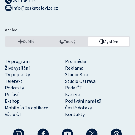
261 136 113
info@ceskatelevize.cz
Vzhled
Světlý
Tmavý
Systém
TV program
Pro média
Živé vysílání
Reklama
TV poplatky
Studio Brno
Teletext
Studio Ostrava
Podcasty
Rada ČT
Počasí
Kariéra
E-shop
Podávání námětů
Mobilní a TV aplikace
Časté dotazy
Vše o ČT
Kontakty