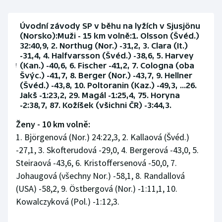
Úvodní závody SP v běhu na lyžích v Sjusjönu
(Norsko):Muži - 15 km volně:1. Olsson (Švéd.)
32:40,9, 2. Northug (Nor.) -31,2, 3. Clara (It.)
-31,4, 4. Halfvarsson (Švéd.) -38,6, 5. Harvey
(Kan.) -40,6, 6. Fischer -41,2, 7. Cologna (oba
Švýc.) -41,7, 8. Berger (Nor.) -43,7, 9. Hellner
(Švéd.) -43,8, 10. Poltoranin (Kaz.) -49,3, ...26.
Jakš -1:23,2, 29. Magál -1:25,4, 75. Horyna
-2:38,7, 87. Kožíšek (všichni ČR) -3:44,3.
Ženy - 10 km volně:
1. Björgenová (Nor.) 24:22,3, 2. Kallaová (Švéd.)
-27,1, 3. Skofterudová -29,0, 4. Bergerová -43,0, 5.
Steiraová -43,6, 6. Kristoffersenová -50,0, 7.
Johaugová (všechny Nor.) -58,1, 8. Randallová
(USA) -58,2, 9. Östbergová (Nor.) -1:11,1, 10.
Kowalczyková (Pol.) -1:12,3.