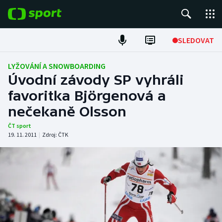
POPULÁRNÍ
SLEDOVAT
Fotbal
LYŽOVÁNÍ A SNOWBOARDING
Úvodní závody SP vyhráli
Hokej
favoritka Björgenová a
nečekaně Olsson
Tenis
ČT sport
Atletika
19. 11. 2011
|
Zdroj:
ČTK
Cyklistika
DALŠÍ SPORTY
Americký fotbal
NEPŘEHLÉDNĚTE