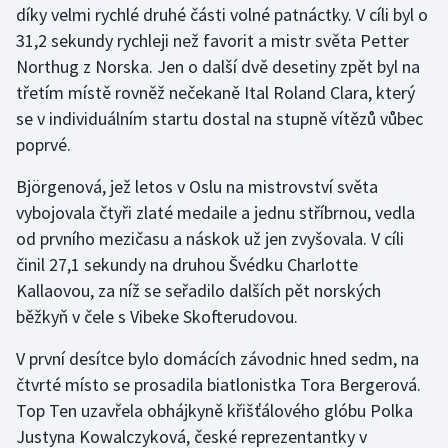
díky velmi rychlé druhé části volné patnáctky. V cíli byl o
31,2 sekundy rychleji než favorit a mistr světa Petter
Gymnastika
Northug z Norska. Jen o další dvě desetiny zpět byl na
třetím místě rovněž nečekaně Ital Roland Clara, který
Házená
se v individuálním startu dostal na stupně vítězů vůbec
Jezdectví
poprvé.
Björgenová, jež letos v Oslu na mistrovství světa
Judo
vybojovala čtyři zlaté medaile a jednu stříbrnou, vedla
od prvního mezičasu a náskok už jen zvyšovala. V cíli
Krasobruslení
činil 27,1 sekundy na druhou Švédku Charlotte
Lezení
Kallaovou, za níž se seřadilo dalších pět norských
běžkyň v čele s Vibeke Skofterudovou.
Lyže a snowboard
V první desítce bylo domácích závodnic hned sedm, na
Moderní pětiboj
čtvrté místo se prosadila biatlonistka Tora Bergerová.
Top Ten uzavřela obhájkyně křišťálového glóbu Polka
Motorsport
Justyna Kowalczyková, české reprezentantky v