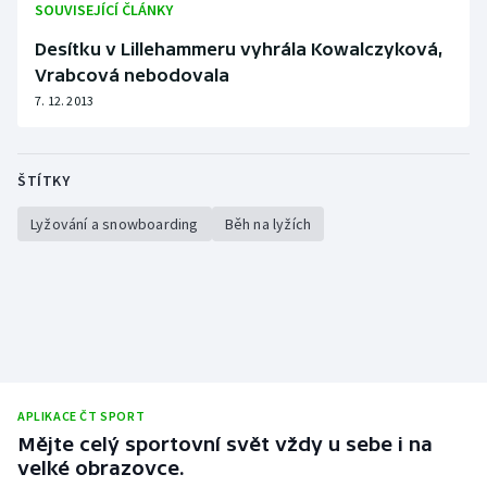
SOUVISEJÍCÍ ČLÁNKY
Olympijské hry
Desítku v Lillehammeru vyhrála Kowalczyková,
Vrabcová nebodovala
Parasport
7. 12. 2013
Plavání
ŠTÍTKY
Plážový volejbal
Lyžování a snowboarding
Běh na lyžích
Ragby
Rychlobruslení
Rychlostní kanoistika
Short track
APLIKACE ČT SPORT
Mějte celý sportovní svět vždy u sebe i na
Sportovní střelba
velké obrazovce.