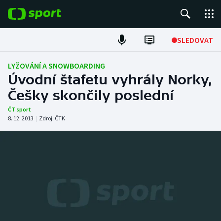
POPULÁRNÍ
SLEDOVAT
Fotbal
LYŽOVÁNÍ A SNOWBOARDING
Úvodní štafetu vyhrály Norky,
Hokej
Češky skončily poslední
Tenis
ČT sport
8. 12. 2013
|
Zdroj:
ČTK
Atletika
Cyklistika
DALŠÍ SPORTY
Americký fotbal
NEPŘEHLÉDNĚTE