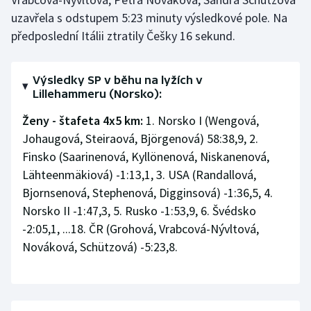
uzavřela s odstupem 5:23 minuty výsledkové pole. Na
Gymnastika
předposlední Itálii ztratily Češky 16 sekund.
Házená
Výsledky SP v běhu na lyžích v
Lillehammeru (Norsko):
Jezdectví
Ženy - štafeta 4x5 km:
1. Norsko I (Wengová,
Judo
Johaugová, Steiraová, Björgenová) 58:38,9, 2.
Finsko (Saarinenová, Kyllönenová, Niskanenová,
Krasobruslení
Lähteenmäkiová) -1:13,1, 3. USA (Randallová,
Bjornsenová, Stephenová, Digginsová) -1:36,5, 4.
Lezení
Norsko II -1:47,3, 5. Rusko -1:53,9, 6. Švédsko
-2:05,1, ...18. ČR (Grohová, Vrabcová-Nývltová,
Lyže a snowboard
Nováková, Schützová) -5:23,8.
Moderní pětiboj
Motorsport