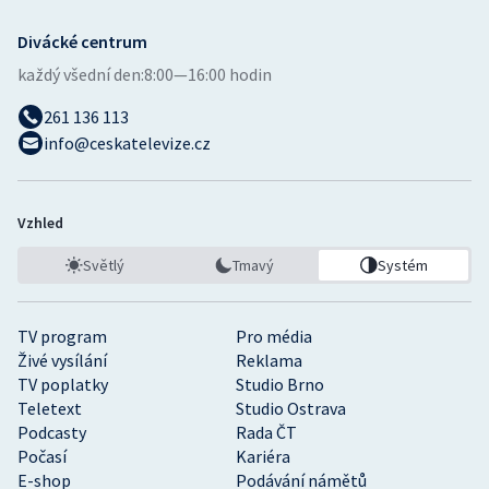
Divácké centrum
každý všední den:
8:00—16:00 hodin
261 136 113
info@ceskatelevize.cz
Vzhled
Světlý
Tmavý
Systém
TV program
Pro média
Živé vysílání
Reklama
TV poplatky
Studio Brno
Teletext
Studio Ostrava
Podcasty
Rada ČT
Počasí
Kariéra
E-shop
Podávání námětů