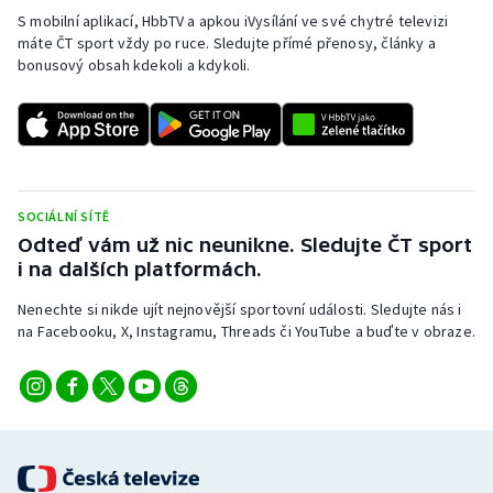
Stolní tenis
S mobilní aplikací, HbbTV a apkou iVysílání ve své chytré televizi
máte ČT sport vždy po ruce. Sledujte přímé přenosy, články a
bonusový obsah kdekoli a kdykoli.
Triatlon
Veslování
Vodní slalom
SOCIÁLNÍ SÍTĚ
Volejbal
Odteď vám už nic neunikne. Sledujte ČT sport
i na dalších platformách.
Ostatní
Nenechte si nikde ujít nejnovější sportovní události. Sledujte nás i
na Facebooku, X, Instagramu, Threads či YouTube a buďte v obraze.