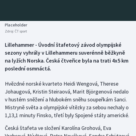
Baseball a softbal
Soutěže
Basketbal
Historické návraty
Placeholder
Zdroj:
ČT sport
Biatlon
Aplikace ČT sport
Lillehammer - Úvodní štafetový závod olympijské
Boby a skeleton
AZ kvíz
sezony vyhrály v Lillehammeru suverénně běžkyně
na lyžích Norska. Česká čtveřice byla na trati 4x5 km
Box
poslední osmnáctá.
Curling
Hvězdné norské kvarteto Heidi Wengová, Therese
Johaugová, Kristin Steiraová, Marit Björgenová nedalo
Dostihy
v hustém sněžení a hlubokém sněhu soupeřkám šanci.
Florbal
Mistryně světa a olympijské vítězky za sebou nechaly o
1,13,1 minuty Finsko, třetí byly Spojené státy americké.
Futsal
Česká štafeta ve složení Karolína Grohová, Eva
Vrabcová-Nývltová, Petra Nováková, Sandra Schützová
Golf