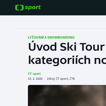
POPULÁRNÍ
DALŠÍ SPORTY
Fotbal
Americký fotbal
LYŽOVÁNÍ A SNOWBOARDING
Úvod Ski Tour
Hokej
Baseball a softbal
kategoriích n
Tenis
Basketbal
Atletika
Biatlon
ČT sport
15. 2. 2020
|
Zdroj:
ČT sport
,
ČTK
Cyklistika
Boby a skeleton
Box