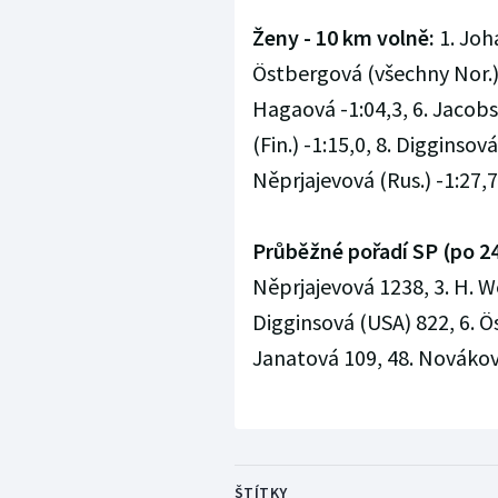
Ženy - 10 km volně:
1. Joh
Östbergová (všechny Nor.) 
Hagaová -1:04,3, 6. Jacobs
(Fin.) -1:15,0, 8. Digginsov
Něprjajevová (Rus.) -1:27,7,
Průběžné pořadí SP (po 24
Něprjajevová 1238, 3. H. W
Digginsová (USA) 822, 6. Ö
Janatová 109, 48. Novákov
ŠTÍTKY