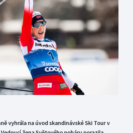
Moderní pětiboj
Triatlon
Motorsport
Veslování
Olympijské hry
Vodní slalom
Parasport
Volejbal
Plavání
Ostatní
Plážový volejbal
ě vyhrála na úvod skandinávské Ski Tour v
 Vedoucí žena Světového poháru porazila