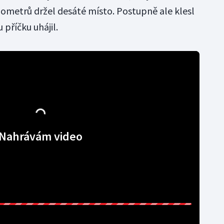
ilometrů držel desáté místo. Postupně ale klesl
 příčku uhájil.
Nahrávám video