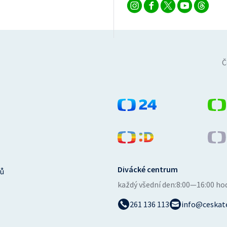
Č
Divácké centrum
ů
každý všední den:
8:00—16:00 ho
261 136 113
info@ceskate