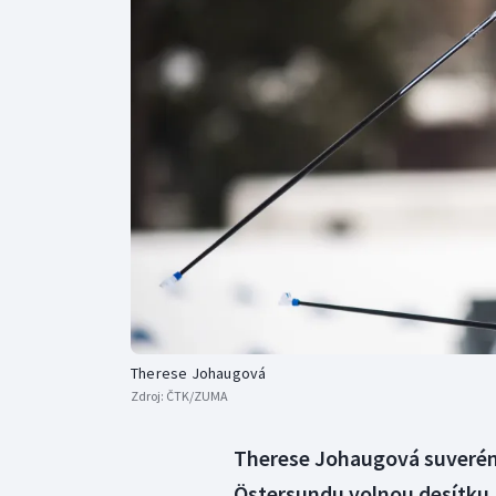
Curling
Dostihy
Florbal
Futsal
Golf
Gymnastika
Therese Johaugová
Zdroj:
ČTK/ZUMA
Therese Johaugová suverénn
Östersundu volnou desítku.