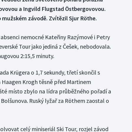
govovou a Ingvild Flugstad Östbergovovou.
 mužském závodě. Zvítězil Sjur Röthe.
i absenci nemocné Kateřiny Razýmové i Petry
everské Tour jako jediná z Češek, nebodovala.
augovou 2:15,5 minuty.
a Krügera o 1,7 sekundy, třetí skončil s
n Haagen Krogh těsně před Martinem
é místo zbylo na lídra průběžného pořadí a
a Bolšunova. Ruský lyžař za Röthem zaostal o
lvovat celý miniseriál Ski Tour, rozjel závod