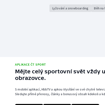
Lyžování a snowboarding
Běh na 
APLIKACE ČT SPORT
Mějte celý sportovní svět vždy u
obrazovce.
S mobilní aplikací, HbbTV a apkou iVysílání ve své chytré telev
Sledujte přímé přenosy, články a bonusový obsah kdekoli a kd