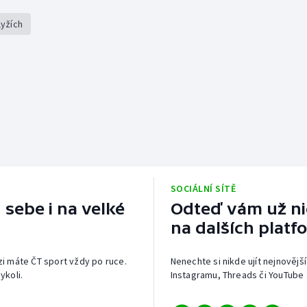
lyžích
SOCIÁLNÍ SÍTĚ
 sebe i na velké
Odteď vám už nic
na dalších platf
izi máte ČT sport vždy po ruce.
Nenechte si nikde ujít nejnovější
ykoli.
Instagramu, Threads či YouTube 