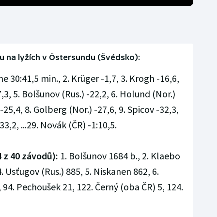
u na lyžích v Östersundu (Švédsko):
he 30:41,5 min., 2. Krüger -1,7, 3. Krogh -16,6,
,3, 5. Bolšunov (Rus.) -22,2, 6. Holund (Nor.)
 -25,4, 8. Golberg (Nor.) -27,6, 9. Spicov -32,3,
3,2, ...29. Novák (ČR) -1:10,5.
 z 40 závodů):
1. Bolšunov 1684 b., 2. Klaebo
4. Usťugov (Rus.) 885, 5. Niskanen 862, 6.
, 94. Pechoušek 21, 122. Černý (oba ČR) 5, 124.