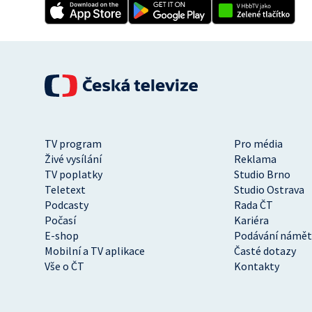
TV program
Pro média
Živé vysílání
Reklama
TV poplatky
Studio Brno
Teletext
Studio Ostrava
Podcasty
Rada ČT
Počasí
Kariéra
E-shop
Podávání námět
Mobilní a TV aplikace
Časté dotazy
Vše o ČT
Kontakty