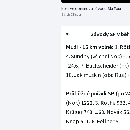
Norové dominovali úvodu Ski Tour
Zdroj:
ČT sport
Závody SP v běh
Muži - 15 km volně:
1. Röt
4. Sundby (všichni Nor.) -17
-24,6, 7. Backscheider (Fr.)
10. Jakimuškin (oba Rus.) -3
Průběžné pořadí SP (po 24
(Nor.) 1222, 3. Röthe 932, 
Krüger 743, ...60. Novák 56
Knop 5, 126. Fellner 5.