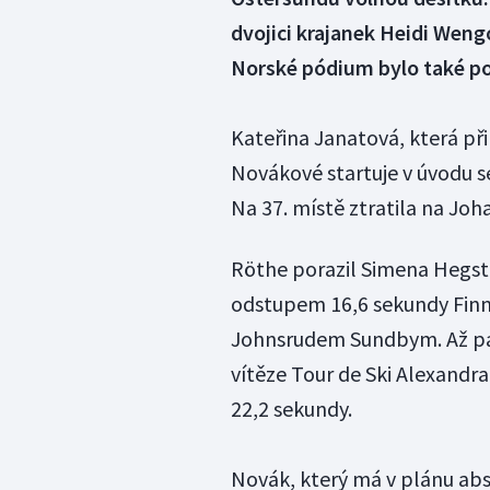
dvojici krajanek Heidi Wen
Norské pódium bylo také po
Kateřina Janatová, která př
Novákové startuje v úvodu s
Na 37. místě ztratila na Joh
Röthe porazil Simena Hegstad
odstupem 16,6 sekundy Fin
Johnsrudem Sundbym. Až pát
vítěze Tour de Ski Alexandr
22,2 sekundy.
Novák, který má v plánu abso