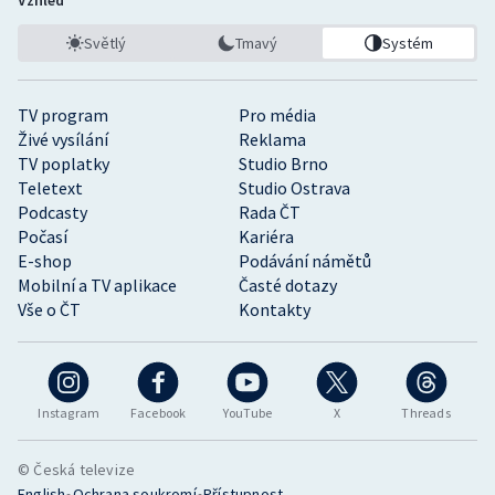
Světlý
Tmavý
Systém
TV program
Pro média
Živé vysílání
Reklama
TV poplatky
Studio Brno
Teletext
Studio Ostrava
Podcasty
Rada ČT
Počasí
Kariéra
E-shop
Podávání námětů
Mobilní a TV aplikace
Časté dotazy
Vše o ČT
Kontakty
Instagram
Facebook
YouTube
X
Threads
© Česká televize
•
•
English
Ochrana soukromí
Přístupnost