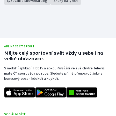
Lyžování a snowboarding
Skoky na lyžích
Stolní tenis
Triatlon
Veslování
Vodní slalom
APLIKACE ČT SPORT
Mějte celý sportovní svět vždy u sebe i na
Volejbal
velké obrazovce.
Ostatní
S mobilní aplikací, HbbTV a apkou iVysílání ve své chytré televizi
máte ČT sport vždy po ruce. Sledujte přímé přenosy, články a
bonusový obsah kdekoli a kdykoli.
SOCIÁLNÍ SÍTĚ