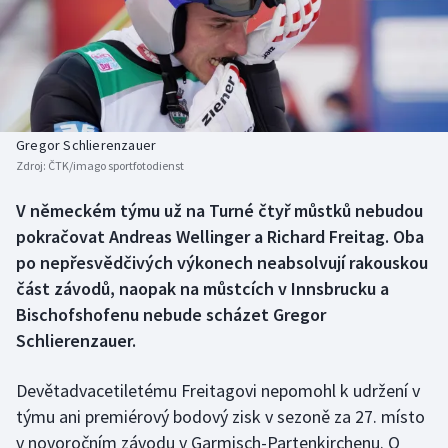
Baseball a softbal
Soutěže
Basketbal
Historické návraty
Biatlon
Aplikace ČT sport
Gregor Schlierenzauer
Boby a skeleton
AZ kvíz
Zdroj:
ČTK/imago sportfotodienst
Box
V německém týmu už na Turné čtyř můstků nebudou
pokračovat Andreas Wellinger a Richard Freitag. Oba
Curling
po nepřesvědčivých výkonech neabsolvují rakouskou
část závodů, naopak na můstcích v Innsbrucku a
Dostihy
Bischofshofenu nebude scházet Gregor
Schlierenzauer.
Florbal
Devětadvacetiletému Freitagovi nepomohl k udržení v
Futsal
týmu ani premiérový bodový zisk v sezoně za 27. místo
v novoročním závodu v Garmisch-Partenkirchenu. O
Golf