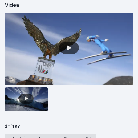
Videa
Olympijské hry
Parasport
Plavání
Plážový volejbal
Ragby
Rychlobruslení
Rychlostní kanoistika
Short track
ŠTÍTKY
Sportovní střelba