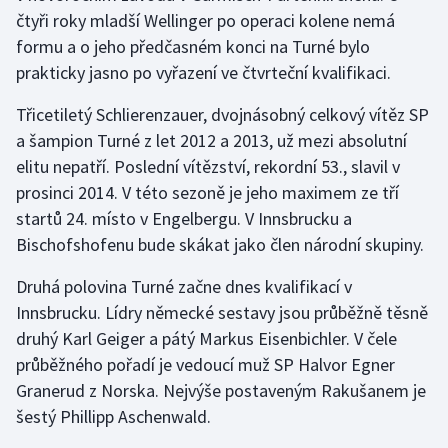
čtyři roky mladší Wellinger po operaci kolene nemá
formu a o jeho předčasném konci na Turné bylo
Gymnastika
prakticky jasno po vyřazení ve čtvrteční kvalifikaci.
Házená
Třicetiletý Schlierenzauer, dvojnásobný celkový vítěz SP
a šampion Turné z let 2012 a 2013, už mezi absolutní
Jezdectví
elitu nepatří. Poslední vítězství, rekordní 53., slavil v
Judo
prosinci 2014. V této sezoně je jeho maximem ze tří
startů 24. místo v Engelbergu. V Innsbrucku a
Krasobruslení
Bischofshofenu bude skákat jako člen národní skupiny.
Druhá polovina Turné začne dnes kvalifikací v
Lezení
Innsbrucku. Lídry německé sestavy jsou průběžně těsně
Lyže a snowboard
druhý Karl Geiger a pátý Markus Eisenbichler. V čele
průběžného pořadí je vedoucí muž SP Halvor Egner
Moderní pětiboj
Granerud z Norska. Nejvýše postaveným Rakušanem je
šestý Phillipp Aschenwald.
Motorsport