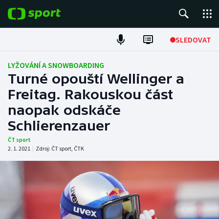
POPULÁRNÍ
SLEDOVAT
Fotbal
LYŽOVÁNÍ A SNOWBOARDING
Turné opouští Wellinger a
Hokej
Freitag. Rakouskou část
naopak odskáče
Tenis
Schlierenzauer
Atletika
ČT sport
2. 1. 2021
|
Zdroj:
ČT sport
,
ČTK
Cyklistika
DALŠÍ SPORTY
Americký fotbal
NEPŘEHLÉDNĚTE