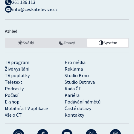
261 136 113
info@ceskatelevize.cz
Vzhled
Světlý
Tmavý
Systém
TV program
Pro média
Živé vysílání
Reklama
TV poplatky
Studio Brno
Teletext
Studio Ostrava
Podcasty
Rada ČT
Počasí
Kariéra
E-shop
Podávání námětů
Mobilní a TV aplikace
Časté dotazy
Vše o ČT
Kontakty