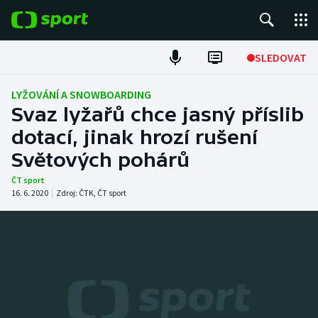
POPULÁRNÍ
SLEDOVAT
ME v atletice
LYŽOVÁNÍ A SNOWBOARDING
Svaz lyžařů chce jasný příslib
ME v plavání
dotací, jinak hrozí rušení
Světových pohárů
Fotbal
ČT sport
Hokej
16. 6. 2020
|
Zdroj:
ČTK
,
ČT sport
Tenis
DALŠÍ SPORTY
Americký fotbal
NEPŘEHLÉDNĚTE