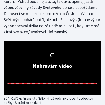
korun. "Pokud bude nejistota, tak uvažujeme, jestli
vůbec všechny závody Světového poháru uspořádáme.
Moderní pětiboj
Do rušení se mi nechce, protože do Česka pořádání
Motorsport
Světových pohárů patří, ale bohužel nový výkonný výbor
vyhodnocoval rizika na základě minulosti, kdy jsme měli
Olympijské hry
ztrátové akce," uvažoval Heřmanský.
Parasport
Plavání
Plážový volejbal
Nahrávám video
Ragby
Rychlobruslení
Rychlostní kanoistika
Šéf lyžařů Heřmanský přislíbil tři závody SP a ocenil Ledeckou i
bežkyně. Trápí ho skokani