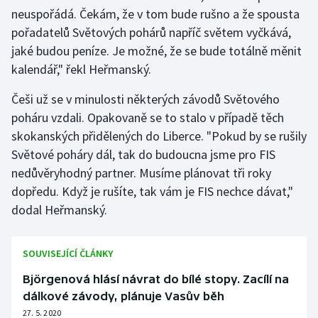
neuspořádá. Čekám, že v tom bude rušno a že spousta
pořadatelů Světových pohárů napříč světem vyčkává,
jaké budou peníze. Je možné, že se bude totálně měnit
kalendář," řekl Heřmanský.
Češi už se v minulosti některých závodů Světového
poháru vzdali. Opakovaně se to stalo v případě těch
skokanských přidělených do Liberce. "Pokud by se rušily
Světové poháry dál, tak do budoucna jsme pro FIS
nedůvěryhodný partner. Musíme plánovat tři roky
dopředu. Když je rušíte, tak vám je FIS nechce dávat,"
dodal Heřmanský.
SOUVISEJÍCÍ ČLÁNKY
Björgenová hlásí návrat do bílé stopy. Zacílí na
dálkové závody, plánuje Vasův běh
27. 5. 2020