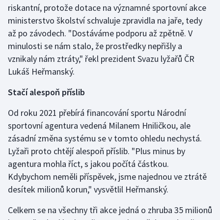
riskantní, protože dotace na významné sportovní akce
ministerstvo školství schvaluje zpravidla na jaře, tedy
Futsal
až po závodech. "Dostáváme podporu až zpětně. V
minulosti se nám stalo, že prostředky nepřišly a
Golf
vznikaly nám ztráty," řekl prezident Svazu lyžařů ČR
Gymnastika
Lukáš Heřmanský.
Stačí alespoň příslib
Házená
Od roku 2021 přebírá financování sportu Národní
Jezdectví
sportovní agentura vedená Milanem Hniličkou, ale
zásadní změna systému se v tomto ohledu nechystá.
Judo
Lyžaři proto chtějí alespoň příslib. "Plus minus by
agentura mohla říct, s jakou počítá částkou.
Krasobruslení
Kdybychom neměli příspěvek, jsme najednou ve ztrátě
Lezení
desítek milionů korun," vysvětlil Heřmanský.
Celkem se na všechny tři akce jedná o zhruba 35 milionů
Lyže a snowboard