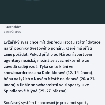
Atletika
Soutěže
Baseball a softbal
Historické návraty
Basketbal
Aplikace ČT sport
Placeholder
Zdroj:
ČT sport
Biatlon
AZ kvíz
Lyžařský svaz chce mít dopředu jistotu státní dotace
na tři podniky Světového poháru, které má příští
Boby a skeleton
zimu pořádat. Pokud příslib od Národní sportovní
Box
agentury nezíská, možná se svaz některého ze
závodů raději vzdá. Týká se to klání ve
Curling
snowboardcrossu na Dolní Moravě (12.-14. února),
běhu na lyžích v Novém Městě na Moravě (20. a 21.
Cyklistika
února) a finále snowboardistů ve slopestylu ve
Špindlerově Mlýně (25.-27. března).
Dostihy
Současný systém financování je pro zimní sporty
Florbal