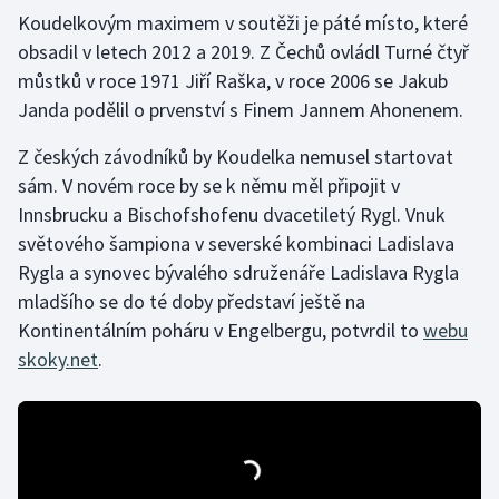
Koudelkovým maximem v soutěži je páté místo, které
Olympijské hry
obsadil v letech 2012 a 2019. Z Čechů ovládl Turné čtyř
můstků v roce 1971 Jiří Raška, v roce 2006 se Jakub
Parasport
Janda podělil o prvenství s Finem Jannem Ahonenem.
Plavání
Z českých závodníků by Koudelka nemusel startovat
sám. V novém roce by se k němu měl připojit v
Plážový volejbal
Innsbrucku a Bischofshofenu dvacetiletý Rygl. Vnuk
světového šampiona v severské kombinaci Ladislava
Ragby
Rygla a synovec bývalého sdruženáře Ladislava Rygla
mladšího se do té doby představí ještě na
Rychlobruslení
Kontinentálním poháru v Engelbergu, potvrdil to
webu
Rychlostní kanoistika
skoky.net
.
Short track
Sportovní střelba