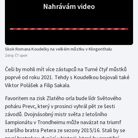
Stolní tenis
Nahrávám video
Triatlon
Veslování
Vodní slalom
Skok Romana Koudelky na velkém můstku v Klingenthalu
Zdroj:
ČT sport
Volejbal
Češi by mohli mít více zástupců na Turné čtyř můstků
poprvé od roku 2021. Tehdy s Koudelkou bojovali také
Ostatní
Viktor Polášek a Filip Sakala.
Favoritem na zisk Zlatého orla bude lídr Světového
poháru Prevc, který v prosinci vyhrál pět ze šesti
závodů. Dvojnásobný mistr světa z letošního
šampionátu v Trondheimu může navázat na triumf
staršího bratra Petera ze sezony 2015/16. Stali by se