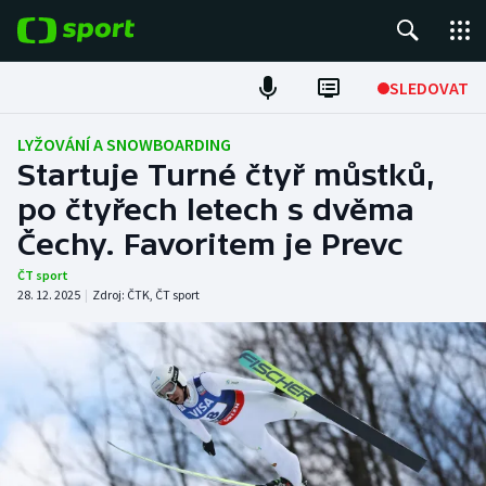
POPULÁRNÍ
SLEDOVAT
Fotbal
LYŽOVÁNÍ A SNOWBOARDING
Startuje Turné čtyř můstků,
Hokej
po čtyřech letech s dvěma
Čechy. Favoritem je Prevc
Tenis
ČT sport
Atletika
28. 12. 2025
|
Zdroj:
ČTK
,
ČT sport
Cyklistika
DALŠÍ SPORTY
Americký fotbal
NEPŘEHLÉDNĚTE