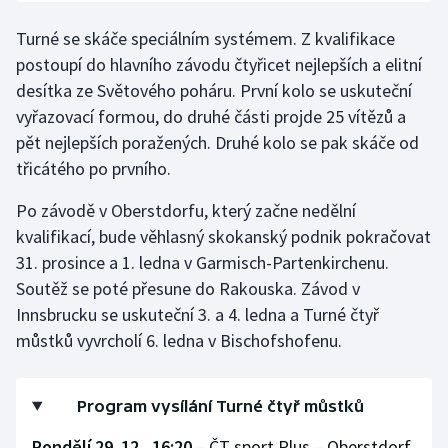
Turné se skáče speciálním systémem. Z kvalifikace
postoupí do hlavního závodu čtyřicet nejlepších a elitní
desítka ze Světového poháru. První kolo se uskuteční
vyřazovací formou, do druhé části projde 25 vítězů a
pět nejlepších poražených. Druhé kolo se pak skáče od
třicátého po prvního.
Po závodě v Oberstdorfu, který začne nedělní
kvalifikací, bude věhlasný skokanský podnik pokračovat
31. prosince a 1. ledna v Garmisch-Partenkirchenu.
Soutěž se poté přesune do Rakouska. Závod v
Innsbrucku se uskuteční 3. a 4. ledna a Turné čtyř
můstků vyvrcholí 6. ledna v Bischofshofenu.
Program vysílání Turné čtyř můstků
Pondělí 29. 12., 16:20
– ČT sport Plus – Oberstdorf