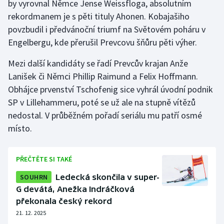
by vyrovnal Němce Jense Weissfloga, absolutním
rekordmanem je s pěti tituly Ahonen. Kobajašiho
povzbudil i předvánoční triumf na Světovém poháru v
Engelbergu, kde přerušil Prevcovu šňůru pěti výher.
Mezi další kandidáty se řadí Prevcův krajan Anže
Lanišek či Němci Phillip Raimund a Felix Hoffmann.
Obhájce prvenství Tschofenig sice vyhrál úvodní podnik
SP v Lillehammeru, poté se už ale na stupně vítězů
nedostal. V průběžném pořadí seriálu mu patří osmé
místo.
PŘEČTĚTE SI TAKÉ
SOUHRN
Ledecká skončila v super-
G devátá, Anežka Indráčková
překonala český rekord
21. 12. 2025