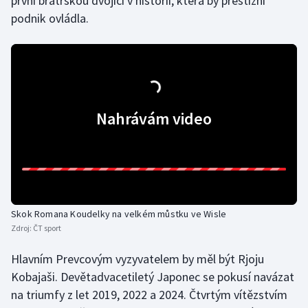
první bratrskou dvojicí v historii, která by prestižní
podnik ovládla.
Nahrávám video
Skok Romana Koudelky na velkém můstku ve Wisle
Zdroj:
ČT sport
Hlavním Prevcovým vyzyvatelem by měl být Rjoju
Kobajaši. Devětadvacetiletý Japonec se pokusí navázat
na triumfy z let 2019, 2022 a 2024. Čtvrtým vítězstvím