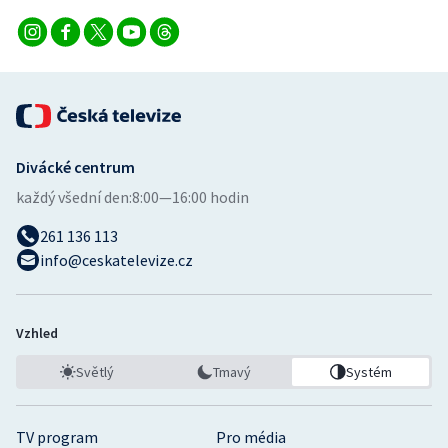
Divácké centrum
každý všední den:
8:00—16:00 hodin
261 136 113
info@ceskatelevize.cz
Vzhled
Světlý
Tmavý
Systém
TV program
Pro média