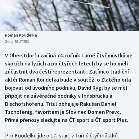
Baseball a softbal
Soutěže
Basketbal
Historické návraty
Biatlon
Aplikace ČT sport
Roman Koudelka
Zdroj:
REUTERS
Boby a skeleton
AZ kvíz
V Oberstdorfu začíná 74. ročník Turné čtyř můstků ve
skocích na lyžích a po čtyřech letech by se ho měli
Box
zúčastnit dva čeští reprezentanti. Zatímco tradiční
Curling
aktér Roman Koudelka bude v soutěži o Zlatého orla
bojovat od úvodního podniku, David Rygl by se měl
Dostihy
připojit na závěrečné podniky v Innsbrucku a
Bischofshofenu. Titul obhajuje Rakušan Daniel
Florbal
Tschofenig, favoritem je Slovinec Domen Prevc.
Přímé přenosy sledujte na ČT sport a ČT sport Plus.
Futsal
Pro Koudelku jde o 17. start v Turné čtyř můstků.
Golf