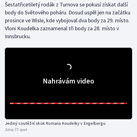
Šestatřicetiletý rodák z Turnova se pokusí získat další
body do Světového poháru. Dosud uspěl jen na začátku
Gymnastika
prosince ve Wisle, kde vybojoval dva body za 29. místo.
Vloni Koudelka zaznamenal tři body za 28. místo v
Házená
Innsbrucku.
Jezdectví
Judo
Krasobruslení
Nahrávám video
Lezení
Lyže a snowboard
Moderní pětiboj
Jediný soutěžní skok Romana Koudelky v Engelbergu
Zdroj:
ČT sport
Motorsport