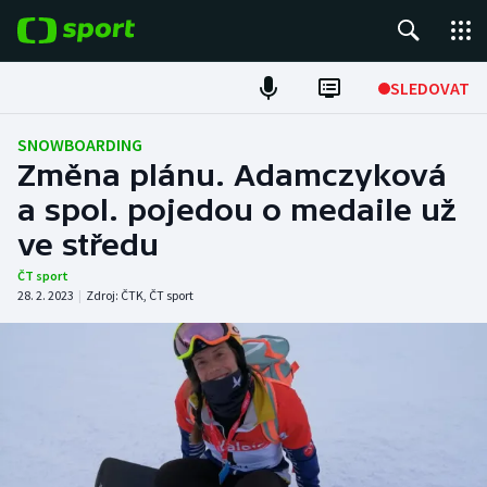
POPULÁRNÍ
SLEDOVAT
Fotbal
SNOWBOARDING
Změna plánu. Adamczyková
Hokej
a spol. pojedou o medaile už
ve středu
Tenis
ČT sport
Atletika
28. 2. 2023
|
Zdroj:
ČTK
,
ČT sport
Cyklistika
DALŠÍ SPORTY
Americký fotbal
NEPŘEHLÉDNĚTE