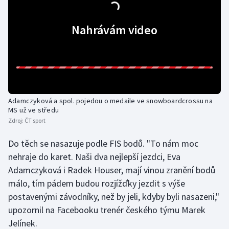
Gymnastika
Nahrávám video
Házená
Jezdectví
Judo
Adamczyková a spol. pojedou o medaile ve snowboardcrossu na
MS už ve středu
Krasobruslení
Zdroj:
ČT sport
Do těch se nasazuje podle FIS bodů. "To nám moc
Lezení
nehraje do karet. Naši dva nejlepší jezdci, Eva
Adamczyková i Radek Houser, mají vinou zranění bodů
Lyže a snowboard
málo, tím pádem budou rozjížďky jezdit s výše
Moderní pětiboj
postavenými závodníky, než by jeli, kdyby byli nasazeni,"
upozornil na Facebooku trenér českého týmu Marek
Motorsport
Jelínek.