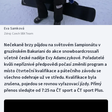
Baseball a softbal
Soutěže
Basketbal
Historické návraty
Biatlon
Aplikace ČT sport
Eva Samková
Zdroj:
Czech SBX Team
Boby a skeleton
AZ kvíz
Nečekaně brzy půjdou na světovém šampionátu v
gruzínském Bakuriani do akce snowboardcrossaři
Box
včetně české naděje Evy Adamczykové. Pořadatelé
Curling
kvůli nepříznivé předpovědi počasí změnili program a
místo čtvrteční kvalifikace a pátečního závodu se
Dostihy
všechno odehraje už ve středu. Kvalifikace byla
zrušena, pojedou se rovnou vyřazovací jízdy. Přímý
Florbal
přenos sledujte od 7:25 na ČT sport a ČT sport Plus.
Futsal
Golf