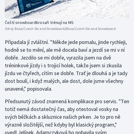
Stolní tenis
Triatlon
Čeští snowboardkrosaři trénují na MS
Zdroj:
Bosa/Czech Ski and Snowboard/Bosa/Czech Ski and Snowboard
Veslování
Připadala jí zvláštní. "Někde jede pomalu, jinde rychleji,
Vodní slalom
hodně se to mění, ale mě docela baví a jezdí se mi v ní
dobře. Jezdilo se mi dobře, vyrazila jsem na dvě
Volejbal
tréninkové jízdy i s trojicí holek, takže jsem si zkusila
jízdu ve čtyřech, cítím se dobře. Trať je dlouhá a je tady
Ostatní
dost boulí, i když malých, ale dost, dole jsme všechny
unavené," popisovala.
Předsunutý závod znamená komplikace pro servis. "Ten
totiž nemá dostatečný čas, aby otestoval vosky na
svých běžkách a skluznice našich prken. Je to pro ně
výrazně složitější, než kdyby byl klasický program,"
uvedl Jelínek. Adamczyková ho pobavila svým