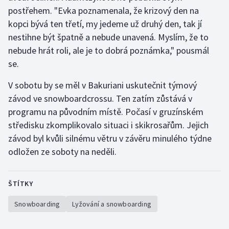
postřehem. "Evka poznamenala, že krizový den na
kopci bývá ten třetí, my jedeme už druhý den, tak jí
nestihne být špatně a nebude unavená. Myslím, že to
nebude hrát roli, ale je to dobrá poznámka," pousmál
se.
V sobotu by se měl v Bakuriani uskutečnit týmový
závod ve snowboardcrossu. Ten zatím zůstává v
programu na původním místě. Počasí v gruzínském
středisku zkomplikovalo situaci i skikrosařům. Jejich
závod byl kvůli silnému větru v závěru minulého týdne
odložen ze soboty na neděli.
ŠTÍTKY
Snowboarding
Lyžování a snowboarding