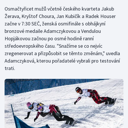
Osmačtyřicet mužů včetně českého kvarteta Jakub
Olympijské hry
Žerava, Kryštof Choura, Jan Kubičík a Radek Houser
Parasport
začne v 7:30 SEČ, ženská osmifinále s obhájkyní
bronzové medaile Adamczykovou a Vendulou
Plavání
Hopjákovou začnou po osmé hodině ranní
středoevropského času. "Snažíme se co nejvíc
Plážový volejbal
zregenerovat a přizpůsobit se těmto změnám," uvedla
Adamczyková, kterou pořadatelé vybrali pro testování
Ragby
trati.
Rychlobruslení
Rychlostní kanoistika
Short track
Sportovní střelba