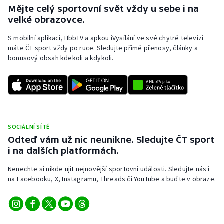
Short track
Mějte celý sportovní svět vždy u sebe i na
velké obrazovce.
Sportovní střelba
S mobilní aplikací, HbbTV a apkou iVysílání ve své chytré televizi
máte ČT sport vždy po ruce. Sledujte přímé přenosy, články a
Stolní tenis
bonusový obsah kdekoli a kdykoli.
Triatlon
Veslování
Vodní slalom
SOCIÁLNÍ SÍTĚ
Odteď vám už nic neunikne. Sledujte ČT sport
i na dalších platformách.
Volejbal
Nenechte si nikde ujít nejnovější sportovní události. Sledujte nás i
Ostatní
na Facebooku, X, Instagramu, Threads či YouTube a buďte v obraze.