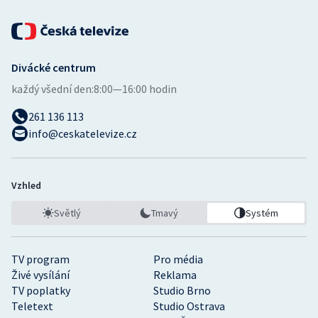
Divácké centrum
každý všední den:
8:00—16:00 hodin
261 136 113
info@ceskatelevize.cz
Vzhled
Světlý
Tmavý
Systém
TV program
Pro média
Živé vysílání
Reklama
TV poplatky
Studio Brno
Teletext
Studio Ostrava