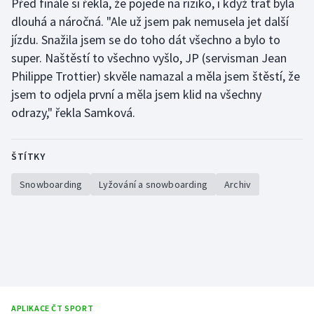
Před finále si řekla, že pojede na riziko, i když trať byla
dlouhá a náročná. "Ale už jsem pak nemusela jet další
Moderní pětiboj
jízdu. Snažila jsem se do toho dát všechno a bylo to
Motorsport
super. Naštěstí to všechno vyšlo, JP (servisman Jean
Philippe Trottier) skvěle namazal a měla jsem štěstí, že
Olympijské hry
jsem to odjela první a měla jsem klid na všechny
odrazy," řekla Samková.
Parasport
Plavání
ŠTÍTKY
Snowboarding
Lyžování a snowboarding
Archiv
Plážový volejbal
Ragby
Rychlobruslení
Rychlostní kanoistika
APLIKACE ČT SPORT