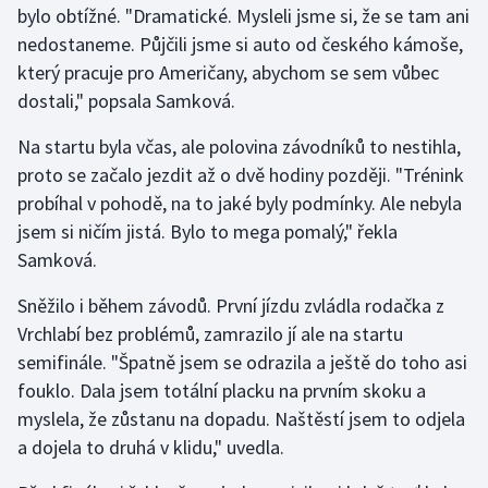
bylo obtížné. "Dramatické. Mysleli jsme si, že se tam ani
nedostaneme. Půjčili jsme si auto od českého kámoše,
Futsal
který pracuje pro Američany, abychom se sem vůbec
dostali," popsala Samková.
Golf
Na startu byla včas, ale polovina závodníků to nestihla,
Gymnastika
proto se začalo jezdit až o dvě hodiny později. "Trénink
probíhal v pohodě, na to jaké byly podmínky. Ale nebyla
Házená
jsem si ničím jistá. Bylo to mega pomalý," řekla
Samková.
Jezdectví
Sněžilo i během závodů. První jízdu zvládla rodačka z
Judo
Vrchlabí bez problémů, zamrazilo jí ale na startu
semifinále. "Špatně jsem se odrazila a ještě do toho asi
Krasobruslení
fouklo. Dala jsem totální placku na prvním skoku a
Lezení
myslela, že zůstanu na dopadu. Naštěstí jsem to odjela
a dojela to druhá v klidu," uvedla.
Lyže a snowboard