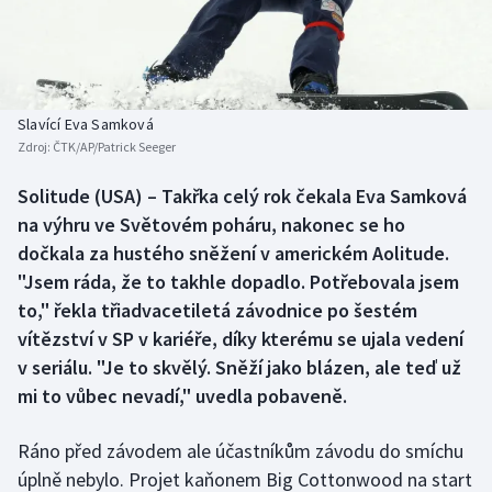
Atletika
Soutěže
Baseball a softbal
Historické návraty
Basketbal
Aplikace ČT sport
Slavící Eva Samková
Zdroj:
ČTK/AP/Patrick Seeger
Biatlon
AZ kvíz
Solitude (USA) – Takřka celý rok čekala Eva Samková
na výhru ve Světovém poháru, nakonec se ho
Boby a skeleton
dočkala za hustého sněžení v americkém Aolitude.
Box
"Jsem ráda, že to takhle dopadlo. Potřebovala jsem
to," řekla třiadvacetiletá závodnice po šestém
Curling
vítězství v SP v kariéře, díky kterému se ujala vedení
v seriálu. "Je to skvělý. Sněží jako blázen, ale teď už
Cyklistika
mi to vůbec nevadí," uvedla pobaveně.
Dostihy
Ráno před závodem ale účastníkům závodu do smíchu
úplně nebylo. Projet kaňonem Big Cottonwood na start
Florbal