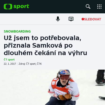
POPULÁRNÍ
SLEDOVAT
ME v atletice
SNOWBOARDING
Už jsem to potřebovala,
ME v plavání
přiznala Samková po
dlouhém čekání na výhru
Fotbal
ČT sport
Hokej
22. 1. 2017
|
Zdroj:
ČT sport
,
ČTK
Tenis
DALŠÍ SPORTY
Americký fotbal
NEPŘEHLÉDNĚTE