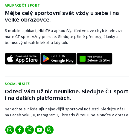
APLIKACE ČT SPORT
Olympijské hry
Mějte celý sportovní svět vždy u sebe i na
velké obrazovce.
Parasport
S mobilní aplikací, HbbTV a apkou iVysílání ve své chytré televizi
máte ČT sport vždy po ruce. Sledujte přímé přenosy, články a
Plavání
bonusový obsah kdekoli a kdykoli.
Plážový volejbal
Ragby
Rychlobruslení
SOCIÁLNÍ SÍTĚ
Odteď vám už nic neunikne. Sledujte ČT sport
Rychlostní kanoistika
i na dalších platformách.
Nenechte si nikde ujít nejnovější sportovní události. Sledujte nás i
Short track
na Facebooku, X, Instagramu, Threads či YouTube a buďte v obraze.
Sportovní střelba