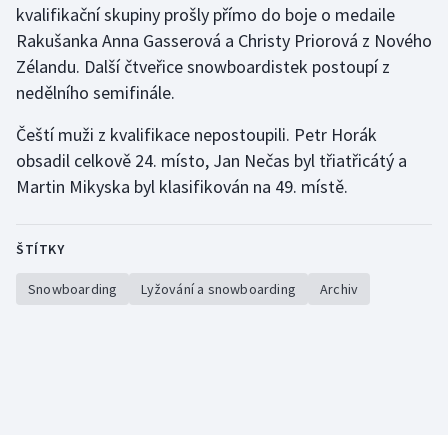
kvalifikační skupiny prošly přímo do boje o medaile
Rakušanka Anna Gasserová a Christy Priorová z Nového
Gymnastika
Zélandu. Další čtveřice snowboardistek postoupí z
nedělního semifinále.
Házená
Čeští muži z kvalifikace nepostoupili. Petr Horák
Jezdectví
obsadil celkově 24. místo, Jan Nečas byl třiatřicátý a
Martin Mikyska byl klasifikován na 49. místě.
Judo
Krasobruslení
ŠTÍTKY
Lezení
Snowboarding
Lyžování a snowboarding
Archiv
Lyže a snowboard
Moderní pětiboj
Motorsport