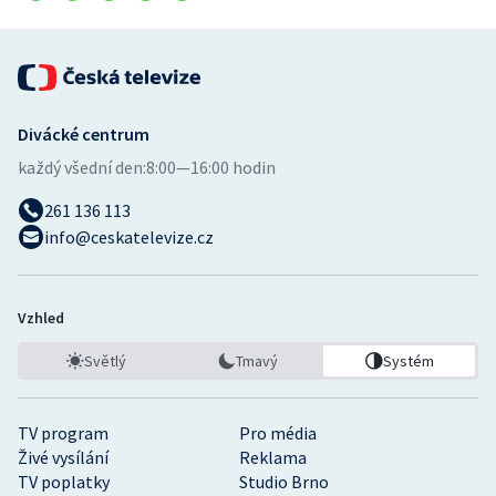
Stolní tenis
Triatlon
Veslování
Divácké centrum
každý všední den:
8:00—16:00 hodin
Vodní slalom
261 136 113
Volejbal
info@ceskatelevize.cz
Ostatní
Vzhled
Světlý
Tmavý
Systém
TV program
Pro média
Živé vysílání
Reklama
TV poplatky
Studio Brno