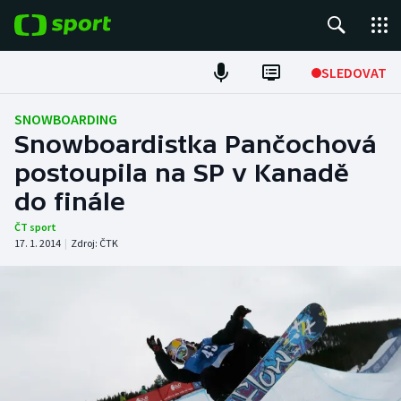
POPULÁRNÍ
SLEDOVAT
Fotbal
SNOWBOARDING
Snowboardistka Pančochová
Hokej
postoupila na SP v Kanadě
do finále
Tenis
ČT sport
Atletika
17. 1. 2014
|
Zdroj:
ČTK
Cyklistika
DALŠÍ SPORTY
Americký fotbal
NEPŘEHLÉDNĚTE