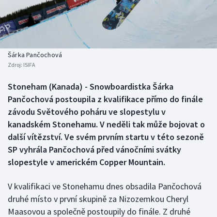
Baseball a softbal
Soutěže
Basketbal
Historické návraty
Biatlon
Aplikace ČT sport
Šárka Pančochová
Zdroj:
ISIFA
Boby a skeleton
AZ kvíz
Stoneham (Kanada) - Snowboardistka Šárka
Pančochová postoupila z kvalifikace přímo do finále
Box
závodu Světového poháru ve slopestylu v
Curling
kanadském Stonehamu. V neděli tak může bojovat o
další vítězství. Ve svém prvním startu v této sezoně
Dostihy
SP vyhrála Pančochová před vánočními svátky
slopestyle v americkém Copper Mountain.
Florbal
V kvalifikaci ve Stonehamu dnes obsadila Pančochová
Futsal
druhé místo v první skupině za Nizozemkou Cheryl
Maasovou a společně postoupily do finále. Z druhé
Golf