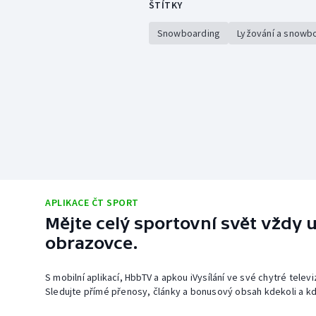
ŠTÍTKY
Snowboarding
Lyžování a snowb
APLIKACE ČT SPORT
Mějte celý sportovní svět vždy u
obrazovce.
S mobilní aplikací, HbbTV a apkou iVysílání ve své chytré telev
Sledujte přímé přenosy, články a bonusový obsah kdekoli a kd