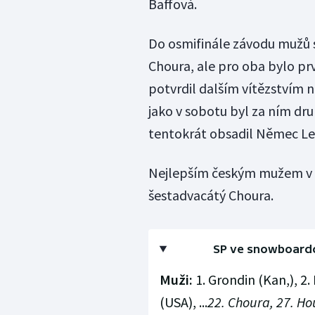
Baffová.
Do osmifinále závodu mužů s
Choura, ale pro oba bylo prv
potvrdil dalším vítězstvím 
jako v sobotu byl za ním dr
tentokrát obsadil Němec Le
Nejlepším českým mužem v 
šestadvacátý Choura.
SP ve snowboardc
Muži:
1. Grondin (Kan,), 2.
(USA), ...
22. Choura, 27. Hou