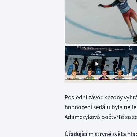
Poslední závod sezony vyhrá
hodnocení seriálu byla nejl
Adamczyková počtvrté za se
Úřadující mistryně světa hla