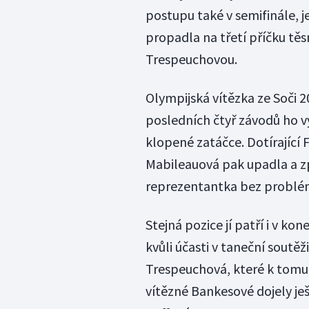
postupu také v semifinále, j
propadla na třetí příčku těs
Trespeuchovou.
Olympijská vítězka ze Soči 20
posledních čtyř závodů ho vy
klopené zatáčce. Dotírající 
Mabileauová pak upadla a zpo
reprezentantka bez problém
Stejná pozice jí patří i v k
kvůli účasti v taneční soutěž
Trespeuchová, které k tomu s
vítězné Bankesové dojely ješ