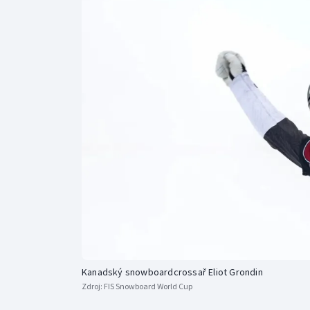
Curling
Dostihy
Florbal
Futsal
Golf
Gymnastika
Kanadský snowboardcrossař Eliot Grondin
Zdroj:
FIS Snowboard World Cup