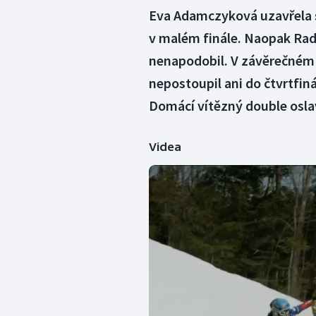
Eva Adamczyková uzavřela 
v malém finále. Naopak Ra
nenapodobil. V závěrečném
nepostoupil ani do čtvrtfin
Domácí vítězný double oslavi
Videa