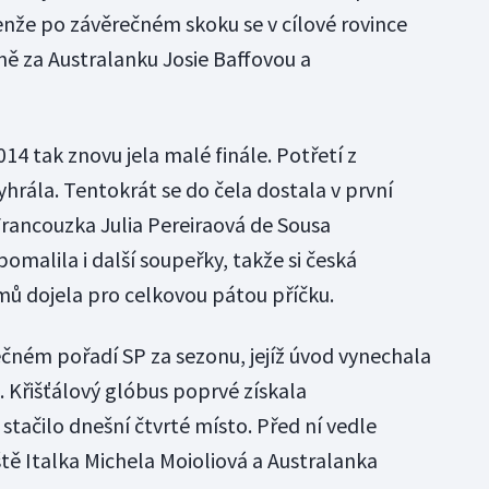
enže po závěrečném skoku se v cílové rovince
ně za Australanku Josie Baffovou a
14 tak znovu jela malé finále. Potřetí z
hrála. Tentokrát se do čela dostala v první
Francouzka Julia Pereiraová de Sousa
malila i další soupeřky, takže si česká
ů dojela pro celkovou pátou příčku.
onečném pořadí SP za sezonu, jejíž úvod vynechala
i. Křišťálový glóbus poprvé získala
tačilo dnešní čtvrté místo. Před ní vedle
tě Italka Michela Moioliová a Australanka