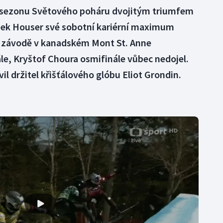
sezonu Světového poháru dvojitým triumfem
dek Houser své sobotní kariérní maximum
 závodě v kanadském Mont St. Anne
ále, Kryštof Choura osmifinále vůbec nedojel.
l držitel křišťálového glóbu Eliot Grondin.