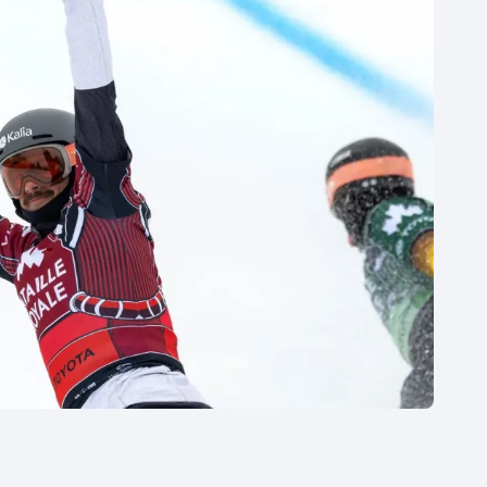
Moderní pětiboj
Triatlon
Motorsport
Veslování
Olympijské hry
Vodní slalom
Parasport
Volejbal
Plavání
Ostatní
Plážový volejbal