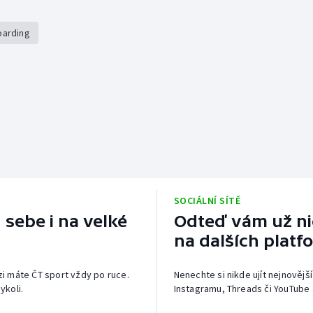
oarding
SOCIÁLNÍ SÍTĚ
 sebe i na velké
Odteď vám už nic
na dalších platf
izi máte ČT sport vždy po ruce.
Nenechte si nikde ujít nejnovější
ykoli.
Instagramu, Threads či YouTube 