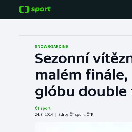
POPULÁRNÍ
DALŠÍ SPORTY
Fotbal
Americký fotbal
SNOWBOARDING
Sezonní vítěz
Hokej
Baseball a softbal
malém finále,
Tenis
Basketbal
Atletika
glóbu double
Biatlon
Cyklistika
Boby a skeleton
ČT sport
24. 3. 2024
|
Zdroj:
ČT sport
,
ČTK
Box