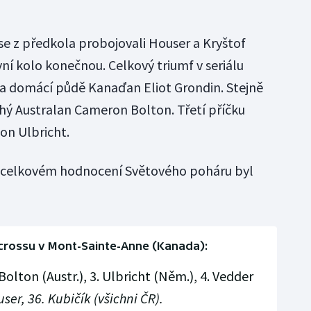
e z předkola probojovali Houser a Kryštof
ní kolo konečnou. Celkový triumf v seriálu
na domácí půdě Kanaďan Eliot Grondin. Stejně
uhý Australan Cameron Bolton. Třetí příčku
on Ulbricht.
celkovém hodnocení Světového poháru byl
rossu v Mont-Sainte-Anne (Kanada):
 Bolton (Austr.), 3. Ulbricht (Něm.), 4. Vedder
ser, 36. Kubičík (všichni ČR).