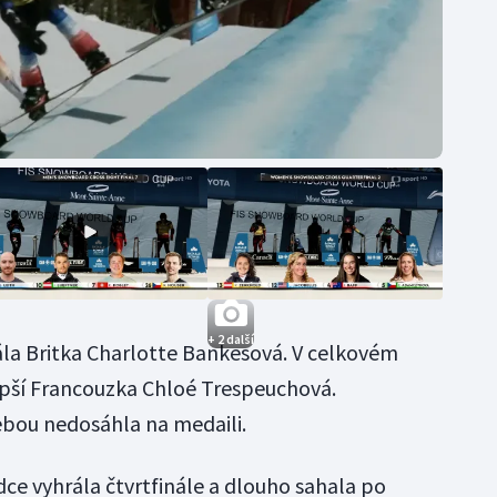
+ 2 další
la Britka Charlotte Bankesová. V celkovém
epší Francouzka Chloé Trespeuchová.
bou nedosáhla na medaili.
dce vyhrála čtvrtfinále a dlouho sahala po